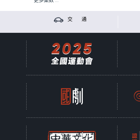
更多集数 ...
交 通