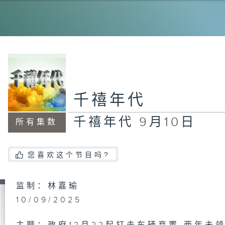
千
千
千禧年代
千禧年代 9月10日
所有集数
千
日
您喜欢这个节目吗?
千
监制：林嘉瑜
日
10/09/2025