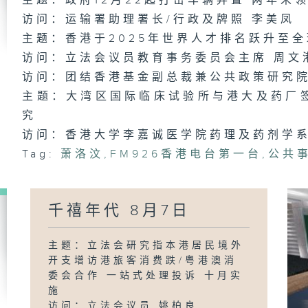
主题：政府12月22起打击车辆弃置 两年未
访问：运输署助理署长/行政及牌照 李美凤
千
日
主题：香港于2025年世界人才排名跃升至
访问：立法会议员教育事务委员会主席 周文
访问：团结香港基金副总裁兼公共政策研究院
主题：大湾区国际临床试验所与港大及药厂
千
日
究
访问：香港大学李嘉诚医学院药理及药剂学系
Tag:
萧洛汶
,
FM926香港电台第一台
,
公共
千
日
千禧年代 8月7日
主题：立法会研究指本港居民境外
开支增访港旅客消费跌/粤港澳消
千
日
委会合作 一站式处理投诉 十月实
施
访问：立法会议员 姚柏良