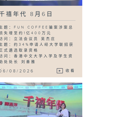
千禧年代 8月6日
主题：FUN COFFEE骗案涉案总
损失增至约1亿400万元
访问：立法会议员 吴杰庄
主题：约34%申请人经大学联招获
正式遴选取录资格
访问：香港中文大学入学及学生资
助处处长 刘善雅
...
06/08/2026
收看