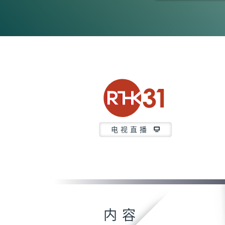
0
seconds
of
41
minutes,
33
seconds
Volume
90%
电视直播
内容