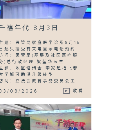
千禧年代 8月3日
主题：医管局家庭医学诊所8月15
日起只接受有来电显示电话预约
访问：医管局(基层及社区医疗服
务)总行政经理 梁堃华医生
主题：地区谘询会 李家超指北都
大学城可助港升级转型
访问：立法会教育事务委员会主...
03/08/2026
收看