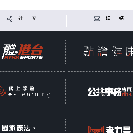
社 交
联 络