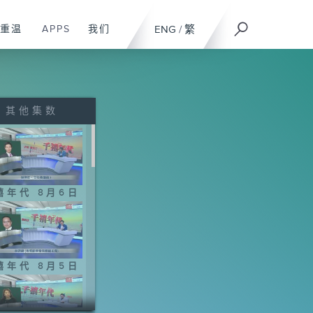
重温
APPS
我们
ENG
/
繁
其他集数
禧年代 8月6日
禧年代 8月5日