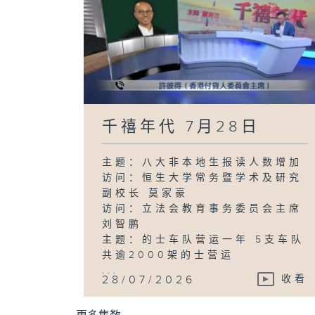
千禧年代 7月28日
主题：八大非本地生报读人数增加
访问：恒生大学常务暨学术及研究
副校长 莫家豪
访问：立法会教育事务委员会主席
刘智鹏
主题：的士车队营运一年 5支车队
共逾2000架的士营运
...
28/07/2026
收看