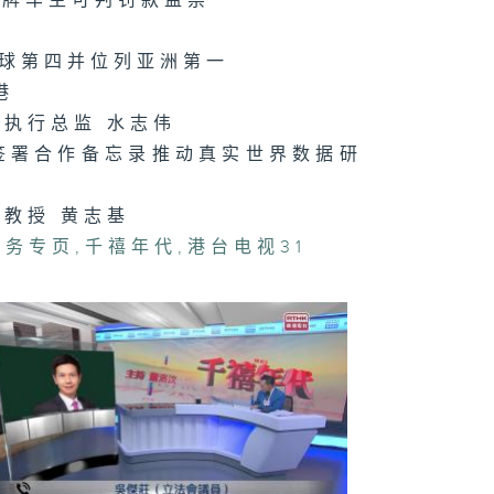
领牌车主可判罚款监禁
禧年代 7月29
全球第四并位列亚洲第一
港
执行总监 水志伟
签署合作备忘录推动真实世界数据研
禧年代 7月28
教授 黄志基
事务专页
,
千禧年代
,
港台电视31
禧年代 7月27
禧年代 7月24