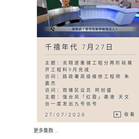
千禧年代 7月27日
主题：龙翔道重铺工程分两阶段展
开工程料9月完成
访问：路政署高级维修工程师 朱
嘉杰
访问：观塘区议员 柯创盛
主题：强台风「红霞」袭港 天文
台一度发出九号信号
...
27/07/2026
收看
更多集数 ...