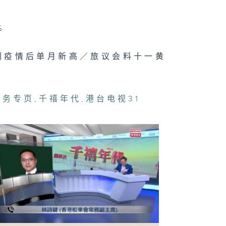
禧年代 7月28
%
 创疫情后单月新高／旅议会料十一黄
禧年代 7月27
事务专页
,
千禧年代
,
港台电视31
禧年代 7月24
禧年代 7月23