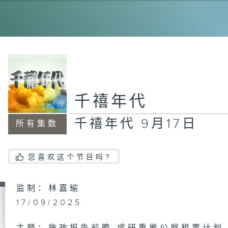
千
千
日
千禧年代
千禧年代 9月17日
所有集数
千
日
您喜欢这个节目吗?
监制：林嘉瑜
千
日
17/09/2025