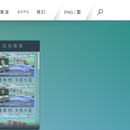
重温
APPS
我们
ENG
/
繁
其他集数
禧年代 8月5日
禧年代 8月4日