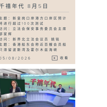
千禧年代 8月5日
主题：新皇岗口岸港方口岸区预计
将进行超过100次测试
访问：立法会保安事务委员会主席
邵家辉
访问：新界北立法会议员 姚铭
主题：香港船东会称近百艘会员船
只滞留波斯湾及霍尔木兹海峡
...
05/08/2026
收看