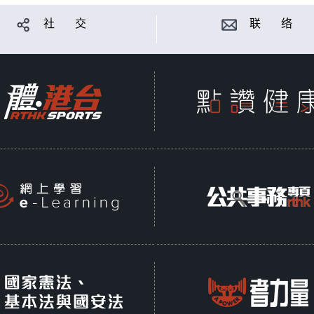
社 交
联 络