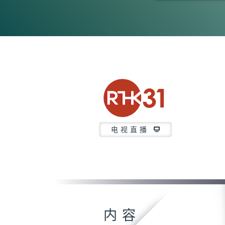
0
seconds
of
38
minutes,
39
seconds
Volume
90%
电视直播
内容