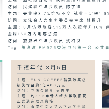
主题：施政报告前瞻 或研重推公屋租置计划
访问：民建联立法会议员 陈学锋
千
主题：失业率3.7%维持不变 就业不足率1.6
日
访问：立法会人力事务委员会主席 林振升
主题：8月访港旅客515万人次按年升16%
金周150万内地客访港
千
访问：旅游界立法会议员 姚柏良
日
Tag:
萧洛汶
,
FM926香港电台第一台
,
公共
千禧年代 8月6日
千
日
主题：FUN COFFEE骗案涉案总
损失增至约1亿400万元
访问：立法会议员 吴杰庄
主题：约34%申请人经大学联招获
千
日
正式遴选取录资格
访问：香港中文大学入学及学生资