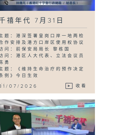
千禧年代 7月31日
主题：港深签署皇岗口岸一地两检
合作安排及港方口岸区使用权协议
访问：前保安局局长 黎栋国
访问：港区人大代表、立法会议员
陈勇
主题：《维持生命治疗的预作决定
条例》今日生效
...
31/07/2026
收看