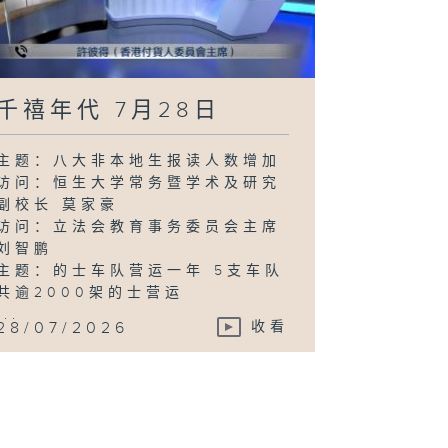
千禧年代 7月28日
主题：八大非本地生报读人数增加
访问：恒生大学常务暨学术及研究
副校长 莫家豪
访问：立法会教育事务委员会主席
刘智鹏
主题：的士车队营运一年 5支车队
共逾2000架的士营运
...
28/07/2026
收看