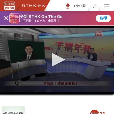
ENG
/
繁
×
全新 RTHK On The Go
取得
一手掌握 RTHK 电台、电视节目
0
seconds
of
0
seconds