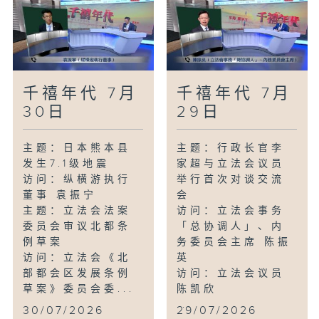
千禧年代 7月
千禧年代 7月
30日
29日
主题：日本熊本县
主题：行政长官李
发生7.1级地震
家超与立法会议员
访问：纵横游执行
举行首次对谈交流
董事 袁振宁
会
主题：立法会法案
访问：立法会事务
委员会审议北都条
「总协调人」、内
例草案
务委员会主席 陈振
访问：立法会《北
英
部都会区发展条例
访问：立法会议员
草案》委员会委...
陈凯欣
...
30/07/2026
29/07/2026