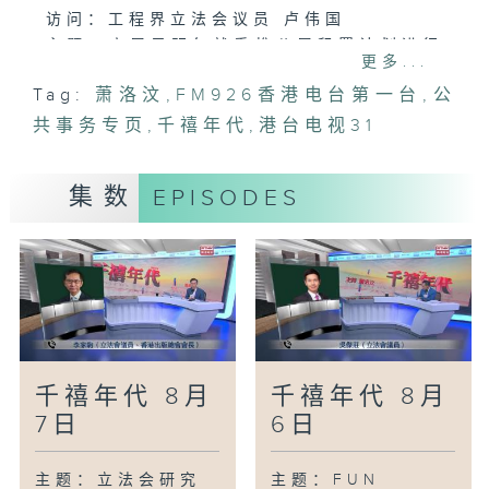
访问：工程界立法会议员 卢伟国
主题：房屋局明年就重推公屋租置计划进行
更多...
内部研究
Tag:
萧洛汶
,
FM926香港电台第一台
,
公
访问：房委会资助房屋小组委员会委员 梁
共事务专页
子颖
,
千禧年代
,
港台电视31
集数
EPISODES
千禧年代 8月
千禧年代 8月
7日
6日
主题：立法会研究
主题：FUN