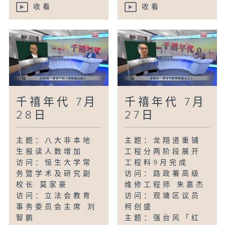
收看
收看
千禧年代 7月
千禧年代 7月
28日
27日
主题：八大非本地
主题：龙翔道重铺
生报读人数增加
工程分两阶段展开
访问：恒生大学常
工程料9月完成
务暨学术及研究副
访问：路政署高级
校长 莫家豪
维修工程师 朱嘉杰
访问：立法会教育
访问：观塘区议员
事务委员会主席 刘
柯创盛
智鹏
主题：强台风「红