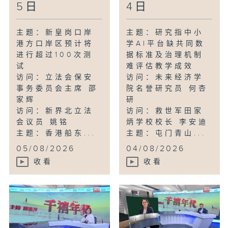
5日
4日
主题：新皇岗口岸
主题：研究指中小
港方口岸区预计将
学AI平台缺共同数
进行超过100次测
据标准及治理机制
试
难评估教学成效
访问：立法会保安
访问：未来经济学
事务委员会主席 邵
院名誉研究员 何杏
家辉
研
访问：新界北立法
访问：救世军田家
会议员 姚铭
炳学校校长 李安迪
主题：香港船东...
主题：屯门青山...
05/08/2026
04/08/2026
收看
收看