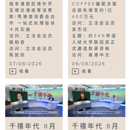
指本港居民境外开
COFFEE骗案涉案
支增访港旅客消费
总损失增至约1亿
跌/粤港澳消委会合
400万元
作 一站式处理投诉
访问：立法会议员
十月实施
吴杰庄
访问：立法会议员
主题：约34%申请
姚柏良
人经大学联招获正
访问：立法会议员
式遴选取录资格
陈凯欣
访问：香港中文...
...
07/08/2026
06/08/2026
收看
收看
千禧年代 8月
千禧年代 8月