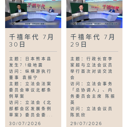
千禧年代 7月
千禧年代 7月
30日
29日
主题：日本熊本县
主题：行政长官李
发生7.1级地震
家超与立法会议员
访问：纵横游执行
举行首次对谈交流
董事 袁振宁
会
主题：立法会法案
访问：立法会事务
委员会审议北都条
「总协调人」、内
例草案
务委员会主席 陈振
访问：立法会《北
英
部都会区发展条例
访问：立法会议员
草案》委员会委...
陈凯欣
...
30/07/2026
29/07/2026