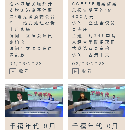
指本港居民境外开
COFFEE骗案涉案
支增访港旅客消费
总损失增至约1亿
跌/粤港澳消委会合
400万元
作 一站式处理投诉
访问：立法会议员
十月实施
吴杰庄
访问：立法会议员
主题：约34%申请
姚柏良
人经大学联招获正
访问：立法会议员
式遴选取录资格
陈凯欣
访问：香港中文...
...
07/08/2026
06/08/2026
收看
收看
千禧年代 8月
千禧年代 8月