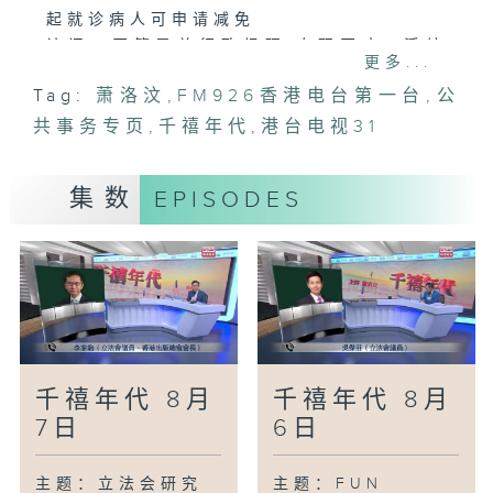
起就诊病人可申请减免
访问：医管局总行政经理(专职医疗) 潘绮
更多...
红
Tag:
萧洛汶
,
FM926香港电台第一台
,
公
共事务专页
,
千禧年代
,
港台电视31
集数
EPISODES
千禧年代 8月
千禧年代 8月
7日
6日
主题：立法会研究
主题：FUN