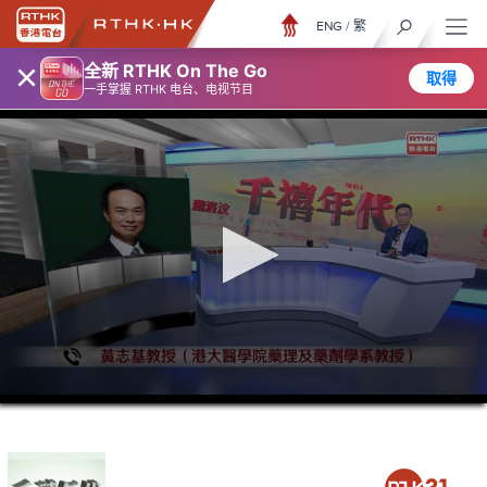
ENG
/
繁
×
全新 RTHK On The Go
取得
一手掌握 RTHK 电台、电视节目
0
seconds
of
0
seconds