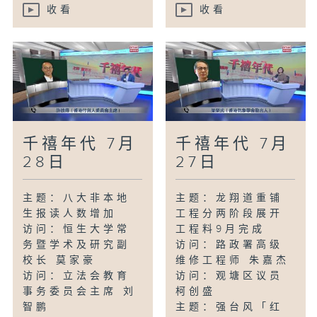
收看
收看
千禧年代 7月
千禧年代 7月
28日
27日
主题：八大非本地
主题：龙翔道重铺
生报读人数增加
工程分两阶段展开
访问：恒生大学常
工程料9月完成
务暨学术及研究副
访问：路政署高级
校长 莫家豪
维修工程师 朱嘉杰
访问：立法会教育
访问：观塘区议员
事务委员会主席 刘
柯创盛
智鹏
主题：强台风「红