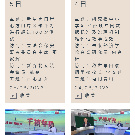
5日
4日
主题：新皇岗口岸
主题：研究指中小
港方口岸区预计将
学AI平台缺共同数
进行超过100次测
据标准及治理机制
试
难评估教学成效
访问：立法会保安
访问：未来经济学
事务委员会主席 邵
院名誉研究员 何杏
家辉
研
访问：新界北立法
访问：救世军田家
会议员 姚铭
炳学校校长 李安迪
主题：香港船东...
主题：屯门青山...
05/08/2026
04/08/2026
收看
收看