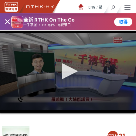
ENG
/
繁
×
全新 RTHK On The Go
取得
一手掌握 RTHK 电台、电视节目
0
seconds
of
40
minutes,
9