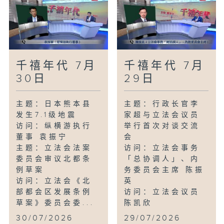
千禧年代 7月
千禧年代 7月
30日
29日
主题：日本熊本县
主题：行政长官李
发生7.1级地震
家超与立法会议员
访问：纵横游执行
举行首次对谈交流
董事 袁振宁
会
主题：立法会法案
访问：立法会事务
委员会审议北都条
「总协调人」、内
例草案
务委员会主席 陈振
访问：立法会《北
英
部都会区发展条例
访问：立法会议员
草案》委员会委...
陈凯欣
...
30/07/2026
29/07/2026