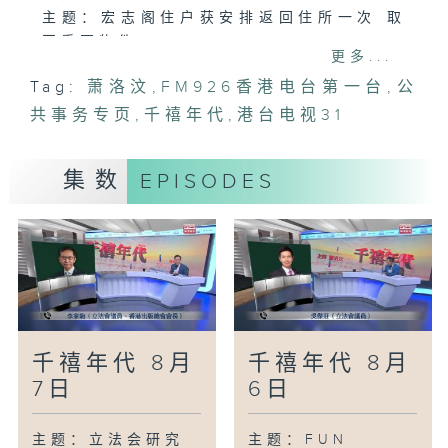
主题：宏志阁住户获安排返回住所一次 取
回重要物件
更多...
访问：大埔区议员、新富小区关爱队队长罗
Tag:
萧洛汶
,
FM926香港电台第一台
,
公
晓枫
共事务专页
主题：学会药剂师为居民提供配药服务
,
千禧年代
,
港台电视31
访问：港药学会会会长、注册药剂师沈明达
集数
EPISODES
千禧年代 8月
千禧年代 8月
7日
6日
主题：立法会研究
主题：FUN