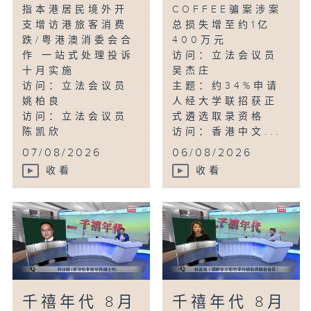
指本港居民境外开
COFFEE骗案涉案
支增访港旅客消费
总损失增至约1亿
跌/粤港澳消委会合
400万元
作 一站式处理投诉
访问：立法会议员
十月实施
吴杰庄
访问：立法会议员
主题：约34%申请
姚柏良
人经大学联招获正
访问：立法会议员
式遴选取录资格
陈凯欣
访问：香港中文...
...
07/08/2026
06/08/2026
收看
收看
千禧年代 8月
千禧年代 8月