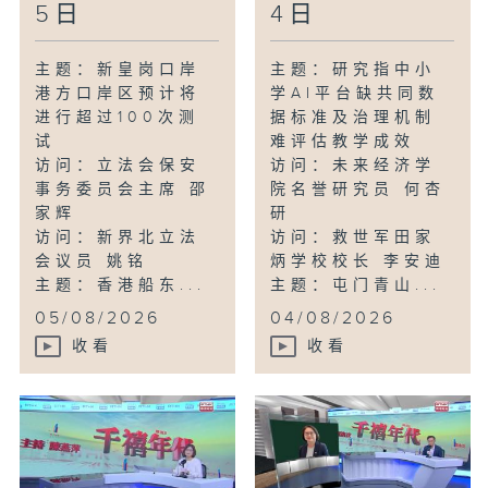
5日
4日
主题：新皇岗口岸
主题：研究指中小
港方口岸区预计将
学AI平台缺共同数
进行超过100次测
据标准及治理机制
试
难评估教学成效
访问：立法会保安
访问：未来经济学
事务委员会主席 邵
院名誉研究员 何杏
家辉
研
访问：新界北立法
访问：救世军田家
会议员 姚铭
炳学校校长 李安迪
主题：香港船东...
主题：屯门青山...
05/08/2026
04/08/2026
收看
收看