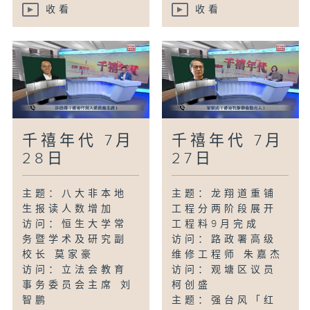
收看
收看
千禧年代 7月
千禧年代 7月
28日
27日
主题：八大非本地
主题：龙翔道重铺
生报读人数增加
工程分两阶段展开
访问：恒生大学常
工程料9月完成
务暨学术及研究副
访问：路政署高级
校长 莫家豪
维修工程师 朱嘉杰
访问：立法会教育
访问：观塘区议员
事务委员会主席 刘
柯创盛
智鹏
主题：强台风「红