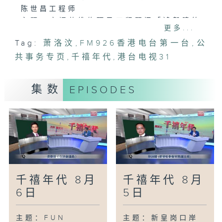
陈世昌工程师
主题：宏福苑维修项目工程顾问「鸿毅建筑
更多...
师有限公司」称维持有限度服务
Tag:
萧洛汶
,
FM926香港电台第一台
,
公
访问：观塘区议员 李嘉恒
共事务专页
访问：香港物业管理公司协会公共关系委员
,
千禧年代
,
港台电视31
会主席 陈志球
集数
EPISODES
千禧年代 8月
千禧年代 8月
6日
5日
主题：FUN
主题：新皇岗口岸