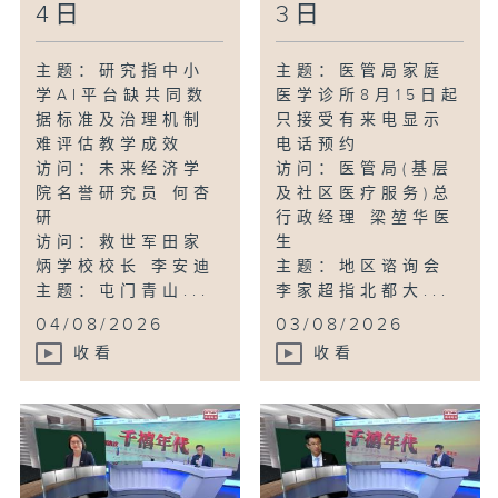
4日
3日
主题：研究指中小
主题：医管局家庭
学AI平台缺共同数
医学诊所8月15日起
据标准及治理机制
只接受有来电显示
难评估教学成效
电话预约
访问：未来经济学
访问：医管局(基层
院名誉研究员 何杏
及社区医疗服务)总
研
行政经理 梁堃华医
访问：救世军田家
生
炳学校校长 李安迪
主题：地区谘询会
主题：屯门青山...
李家超指北都大...
04/08/2026
03/08/2026
收看
收看