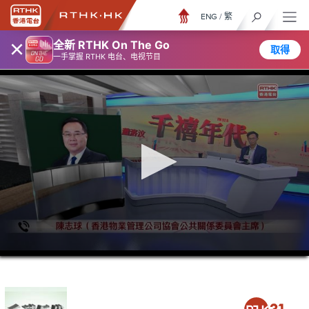
ENG
/
繁
×
全新 RTHK On The Go
取得
一手掌握 RTHK 电台、电视节目
0
seconds
of
39
minutes,
24