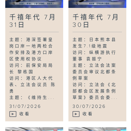
千禧年代 7月
千禧年代 7月
31日
30日
主题：港深签署皇
主题：日本熊本县
岗口岸一地两检合
发生7.1级地震
作安排及港方口岸
访问：纵横游执行
区使用权协议
董事 袁振宁
访问：前保安局局
主题：立法会法案
长 黎栋国
委员会审议北都条
访问：港区人大代
例草案
表、立法会议员 陈
访问：立法会《北
勇
部都会区发展条例
主题：《维持生...
草案》委员会委...
31/07/2026
30/07/2026
收看
收看