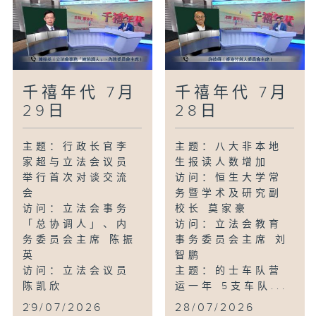
千禧年代 7月
千禧年代 7月
29日
28日
主题：行政长官李
主题：八大非本地
家超与立法会议员
生报读人数增加
举行首次对谈交流
访问：恒生大学常
会
务暨学术及研究副
访问：立法会事务
校长 莫家豪
「总协调人」、内
访问：立法会教育
务委员会主席 陈振
事务委员会主席 刘
英
智鹏
访问：立法会议员
主题：的士车队营
陈凯欣
运一年 5支车队...
...
29/07/2026
28/07/2026