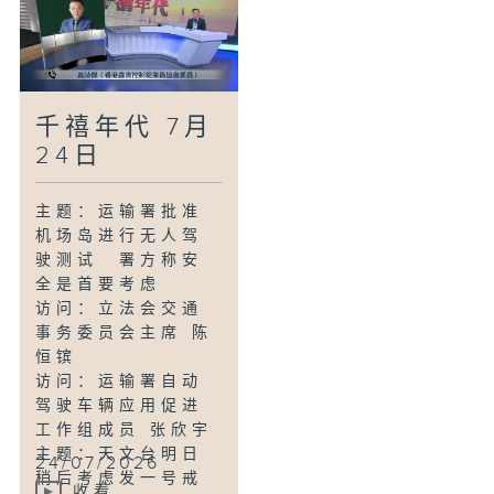
损
访问：立法会铁路
事宜小组委员会主
席 陈绍雄
主题：预设医疗指
千禧年代 7月
示相关条例星期五
生效
24日
访问：消防处助理
救护总长(总部) 唐
主题：运输署批准
思豪
机场岛进行无人驾
主题：酒店及宾馆
驶测试 署方称安
须提供防烟头套本
全是首要考虑
月起生效设一年宽
访问：立法会交通
限期
事务委员会主席 陈
访问：香港餐旅业
恒镔
协会主席 梁熙
访问：运输署自动
主题：港大首推社
驾驶车辆应用促进
区药剂师主导骨质
工作组成员 张欣宇
疏松症筛查服务
主题：天文台明日
24/07/2026
访问：香港大学李
稍后考虑发一号戒
嘉诚医学院药理及
收看