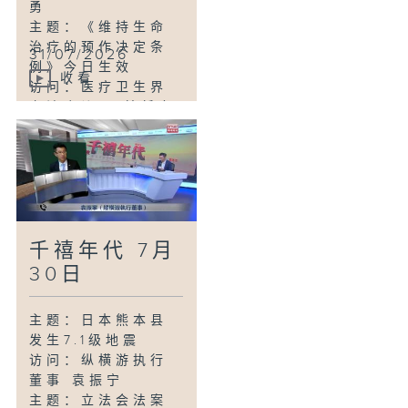
勇
吴杰庄
主题：《维持生命
主题：土瓜湾街市
治疗的预作决定条
31/07/2026
一鱼档鱼缸水样验
例》今日生效
出霍乱弧菌
收看
访问：医疗卫生界
访问：家庭医生 林
立法会议员 林哲玄
永和
主题：教育局公布
「私立学校名册」
列出91所私校供家
长选校时参考
访问：教育界立法
会议员 邓飞
千禧年代 7月
主题：屯兴路紧急
水管维修工程完成
30日
访问：国际管綫专
业学会会长 黄敬
主题：日本熊本县
主题：男子被伪冒
发生7.1级地震
父亲WhatsApp语
访问：纵横游执行
音讯息骗去逾千万
董事 袁振宁
访问：警务处网络
主题：立法会法案