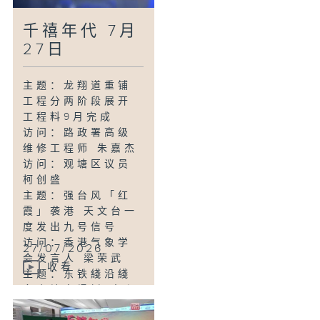
访问：香港物业服
千禧年代 7月
务联盟主席 甄韦乔
主题：港大校长张
27日
翔宣布将于2028年
卸任
主题：龙翔道重铺
访问：立法会议
工程分两阶段展开
员、港大校董 陈学
工程料9月完成
锋
访问：路政署高级
主题：本港6月出口
维修工程师 朱嘉杰
增速按年加快至
访问：观塘区议员
53.4% 进口升
柯创盛
45.4%
主题：强台风「红
访问：香港付货人
霞」袭港 天文台一
委员会主席 许彼得
度发出九号信号
主题：有婴儿配方
访问：香港气象学
27/07/2026
奶粉批次疑铅含量
会发言人 梁荣武
超标
收看
主题：东铁綫沿綫
访问：港大医学院
多个地点塌树 太和
曹延洲基金儿科教
站附近架空电缆受
授 叶柏强医生