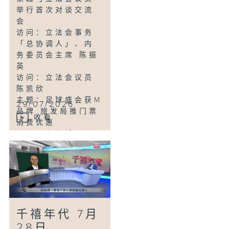
敏
举行首次对谈交流
主题：团体为乐华
会
南邨长者装大门感
访问：立法会事务
应器 半年处理226
「总协调人」、内
次警报
务委员会主席 陈振
访问：观塘区议员
英
李嘉恒
访问：立法会议员
主题：房署拟试行
陈凯欣
公共屋邨设共享单
主题：足球盛会获M
29/07/2026
车专属泊位
品牌 旅发局推门票
访问：沙田区议员
收看
消费优惠
陈坛丹
访问：九龙城区议
员 黄文莉
访问：香港专业教
育学院酒店及旅游
系系主任 黄家荣
主题：厄尔尼诺现
象增强全球气温或
千禧年代 7月
创新高
访问：香港中文大
28日