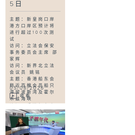
度进军东盟
5日
访问：香港贸易发
展局副总裁 钟永
主题：新皇岗口岸
喜
港方口岸区预计将
主题：5岁男童被虐
进行超过100次测
待致死 母亲判囚
试
22年／性罪行法例
访问：立法会保安
公众谘询完结
事务委员会主席 邵
访问：防止虐待儿
家辉
童会总干事 娄小君
访问：新界北立法
主题：七岁男童感
会议员 姚铭
染甲型流感不治 今
主题：香港船东会
年首宗儿童流感离
称近百艘会员船只
05/08/2026
世个案
滞留波斯湾及霍尔
访问：亚洲儿童传
收看
木兹海峡
染病学会会长 关日
访问：香港船东会
华医生
常务副主席 林诗
键
访问：香港气象学
会发言人 梁荣武