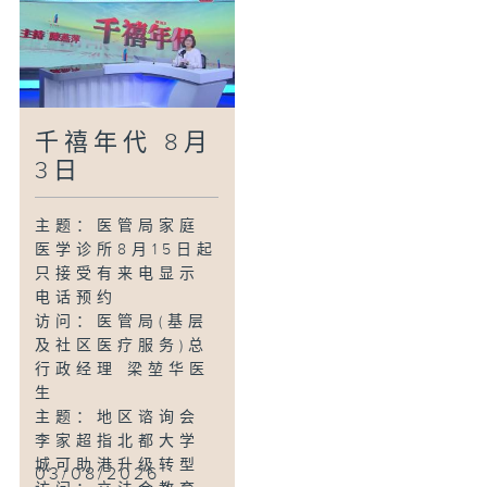
陈可儿
主题：规管网约车
新例生效 综合笔试
即日接受报名
访问：立法会交通
千禧年代 8月
事务委员会委员 庄
豪锋
3日
主题：加强规管持
牌放债人首阶段措
主题：医管局家庭
施实施
医学诊所8月15日起
访问：融资行业从
只接受有来电显示
业员协会秘书长 黄
电话预约
尹华
访问：医管局(基层
访问：国际家政服
及社区医疗服务)总
务业持续发展联会
行政经理 梁堃华医
会长 林夏瑶
生
主题：地区谘询会
李家超指北都大学
城可助港升级转型
03/08/2026