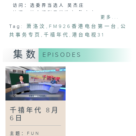
访问：选委界当选人 吴杰庄
访问：社会福利界当选人 陈文宜
更多...
访问：地方选区(九龙西)当选人 梁文广
Tag:
萧洛汶
,
FM926香港电台第一台
,
公
访问：教育界当选人 邓飞
共事务专页
访问：选委界当选人 陈祖光
,
千禧年代
,
港台电视31
访问：地方选区(新界东南)当选人 方国珊
访问：选委界当选人 黄锦辉
集数
EPISODES
千禧年代 8月
6日
主题：FUN