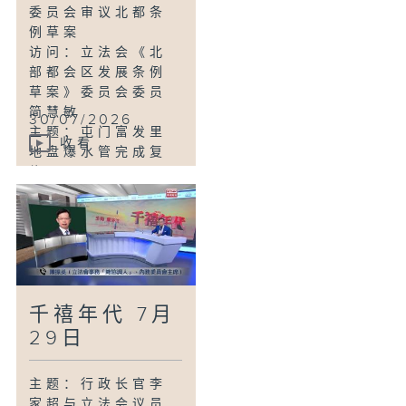
安全及科技罪案调
委员会审议北都条
查科总督察 黄长兴
例草案
主题：红十字会公
访问：立法会《北
布香港灾害风险与
部都会区发展条例
应对能力地图研究
草案》委员会委员
结果 倡加强新界北
简慧敏
30/07/2026
防灾规划
主题：屯门富发里
访问：香港红十字
收看
地盘爆水管完成复
会行政总裁／秘书
修
长 林传芃
访问：新界西北立
法会议员 周浩鼎
主题：议员就东区
停水提四项建议
访问：港岛东立法
会议员 植洁铃
千禧年代 7月
主题：食环署打击
无牌小贩拘捕14人
29日
检获600公斤食物
访问：食环署卫生
主题：行政长官李
总督察(小贩) 陈思
家超与立法会议员