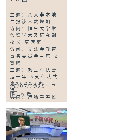
学地球与环境科学
系讲师 欧阳绮雯
主题：八大非本地
主题：乙肝筛查及
生报读人数增加
治理可预防肝癌 卫
访问：恒生大学常
生署呼吁市民早验
务暨学术及研究副
早处理
校长 莫家豪
访问：卫生署卫生
访问：立法会教育
防护中心公共卫生
事务委员会主席 刘
服务处特别预防计
智鹏
划顾问医生 黄骏君
主题：的士车队营
医生
运一年 5支车队共
主题：修订性罪行
逾2000架的士营
28/07/2026
法例 团体倡心理学
运
家等当法律中介人
收看
访问：运输署署长
访问：关注妇女性
谢咏谊
暴力协会总干事 庄
主题：调查发现八
子慧
成清洁工盼改善暑
热工作安排
访问：劳联立法会
议员 林振升