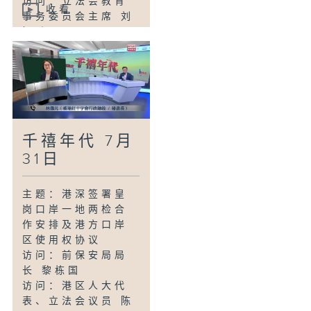
访问：立法会教育
收看
事务委员会主席 刘
智鹏
主题：三铁赛失踪
男子 大美督对开海
面救起送院后不治
访问：立法会议员
郑泳舜
访问：立法会议员
千禧年代 7月
何敬康
主题：新修订竹棚
31日
及金属棚架安全守
则刊宪生效
主题：港深签署皇
访问：港九搭棚同
岗口岸一地两检合
敬工会理事长 何炳
作安排及港方口岸
德
区使用权协议
主题：「1823」引
访问：前保安局局
进AI大数据试行语
长 黎栋国
音辨识提升处理效
访问：港区人大代
率
表、立法会议员 陈
访问：立法会议员