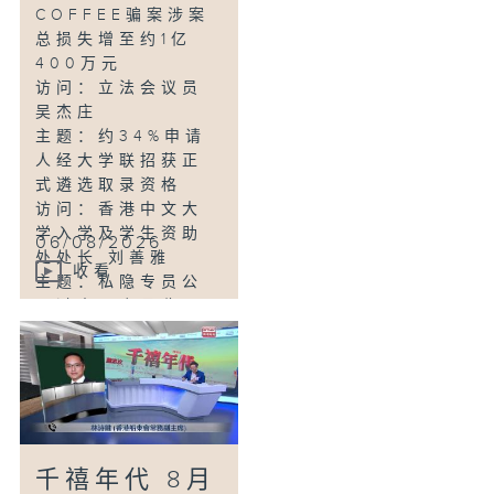
COFFEE骗案涉案
总损失增至约1亿
400万元
访问：立法会议员
吴杰庄
主题：约34%申请
人经大学联招获正
式遴选取录资格
访问：香港中文大
学入学及学生资助
06/08/2026
处处长 刘善雅
收看
主题：私隐专员公
署过去三个月收16
宗怀疑假冒电子签
证网站相关查询或
投诉
访问：个人资料私
隐专员 钟丽玲
主题：贸发局第3届
千禧年代 8月
「香港好物节」首