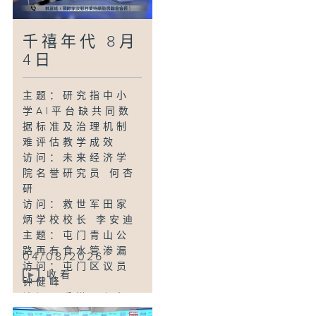
访问：渔农界立法
会议员 陈博智
千禧年代 8月
主题：两童疑误食
大麻糖不适送院 母
4日
涉疏忽照顾同被捕
访问：香港医院药
主题：研究指中小
剂师学会药物教育
学AI平台缺共同数
资源中心副总监 陈
据标准及治理机制
颍琳
难评估教学成效
主题：东涌满东邨
访问：未来经济学
毗邻拟建康体综合
院名誉研究员 何杏
大楼
研
访问：离岛区议员
访问：救世军田家
刘展鹏
炳学校校长 李安迪
主题：屯门青山公
路再有食水管渗漏
04/08/2026
访问：屯门区议员
收看
钟健峰
访问：香港工程师
学会土木分部主席