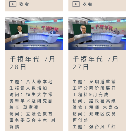
收看
收看
千禧年代 7月
千禧年代 7月
28日
27日
主题：八大非本地
主题：龙翔道重铺
生报读人数增加
工程分两阶段展开
访问：恒生大学常
工程料9月完成
务暨学术及研究副
访问：路政署高级
校长 莫家豪
维修工程师 朱嘉杰
访问：立法会教育
访问：观塘区议员
事务委员会主席 刘
柯创盛
智鹏
主题：强台风「红