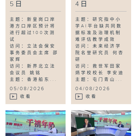
5日
4日
主题：新皇岗口岸
主题：研究指中小
港方口岸区预计将
学AI平台缺共同数
进行超过100次测
据标准及治理机制
试
难评估教学成效
访问：立法会保安
访问：未来经济学
事务委员会主席 邵
院名誉研究员 何杏
家辉
研
访问：新界北立法
访问：救世军田家
会议员 姚铭
炳学校校长 李安迪
主题：香港船东...
主题：屯门青山...
05/08/2026
04/08/2026
收看
收看