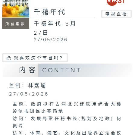
minutes,
31
千禧年代
seconds
电视直播
千禧年代 5月
所有集数
27日
27/05/2026
您喜欢这个节目吗?
内容
CONTENT
监制：林嘉瑜
27/05/2026
主题：政府拟在古洞北兴建联用综合大楼
设剑击训练比赛场地
访问：发展局常任秘书长(规划及地政) 何
佩玲
访问：体育、演艺、文化及出版界立法会议