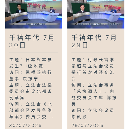
千禧年代 7月
千禧年代 7月
30日
29日
主题：日本熊本县
主题：行政长官李
发生7.1级地震
家超与立法会议员
访问：纵横游执行
举行首次对谈交流
董事 袁振宁
会
主题：立法会法案
访问：立法会事务
委员会审议北都条
「总协调人」、内
例草案
务委员会主席 陈振
访问：立法会《北
英
部都会区发展条例
访问：立法会议员
草案》委员会委...
陈凯欣
...
30/07/2026
29/07/2026