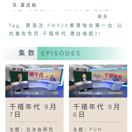
员 霍启刚
访问：体院副主席、立法会议员 郑泳舜
更多...
主题：积金局揭有人疑伪造医生纸申提早提
Tag:
萧洛汶
,
FM926香港电台第一台
,
公
取强积金
共事务专页
访问：积金局非执行董事、劳联立法会议员
,
千禧年代
,
港台电视31
周小松
主题：港岛东拟建地下雨水排放隧道 可抵
集数
EPISODES
御200年一遇暴雨
访问：立法会发展事务委员会主席 林筱鲁
主题：智能机械人规管与产品责任保险
访问：国际专业保险谘询协会会长 罗少雄
千禧年代 8月
千禧年代 8月
7日
6日
主题：立法会研究
主题：FUN