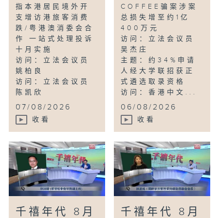
指本港居民境外开
COFFEE骗案涉案
支增访港旅客消费
总损失增至约1亿
跌/粤港澳消委会合
400万元
作 一站式处理投诉
访问：立法会议员
十月实施
吴杰庄
访问：立法会议员
主题：约34%申请
姚柏良
人经大学联招获正
访问：立法会议员
式遴选取录资格
陈凯欣
访问：香港中文...
...
07/08/2026
06/08/2026
收看
收看
千禧年代 8月
千禧年代 8月