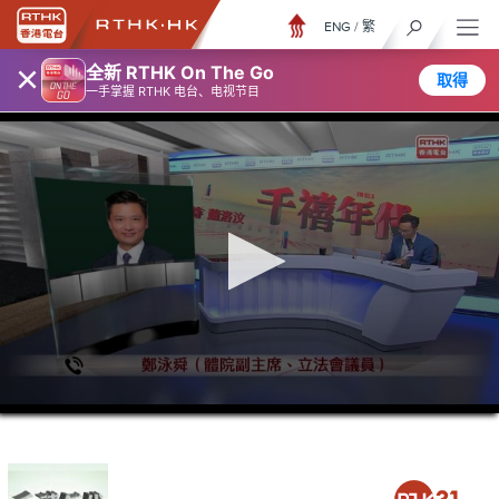
ENG
/
繁
×
全新 RTHK On The Go
取得
一手掌握 RTHK 电台、电视节目
0
seconds
of
1
hour,
17