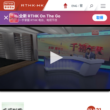
ENG
/
繁
×
全新 RTHK On The Go
取得
一手掌握 RTHK 电台、电视节目
0
seconds
of
1
hour,
19