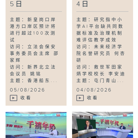
5日
4日
主题：新皇岗口岸
主题：研究指中小
港方口岸区预计将
学AI平台缺共同数
进行超过100次测
据标准及治理机制
试
难评估教学成效
访问：立法会保安
访问：未来经济学
事务委员会主席 邵
院名誉研究员 何杏
家辉
研
访问：新界北立法
访问：救世军田家
会议员 姚铭
炳学校校长 李安迪
主题：香港船东...
主题：屯门青山...
05/08/2026
04/08/2026
收看
收看