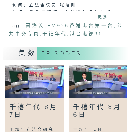
访问：立法会议员 张培刚
访问：香港工程师学会材料分部主席 钟志
更多...
源教授、工程师
Tag:
萧洛汶
,
FM926香港电台第一台
,
公
主题：观塘避风塘拟建跨海桥梁 连接启德
共事务专页
跑道区
,
千禧年代
,
港台电视31
访问：香港测量师学会会长 温伟明
访问：立法会议员 杨永杰
集数
EPISODES
主题：铜锣湾利园八期将提供610个电动车
充电设施
访问：立法会交通事务委员会委员、湾仔区
议员 林伟江
千禧年代 8月
千禧年代 8月
7日
6日
主题：立法会研究
主题：FUN