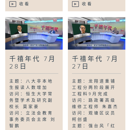
收看
收看
千禧年代 7月
千禧年代 7月
28日
27日
主题：八大非本地
主题：龙翔道重铺
生报读人数增加
工程分两阶段展开
访问：恒生大学常
工程料9月完成
务暨学术及研究副
访问：路政署高级
校长 莫家豪
维修工程师 朱嘉杰
访问：立法会教育
访问：观塘区议员
事务委员会主席 刘
柯创盛
智鹏
主题：强台风「红