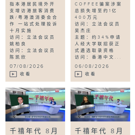
指本港居民境外开
COFFEE骗案涉案
支增访港旅客消费
总损失增至约1亿
跌/粤港澳消委会合
400万元
作 一站式处理投诉
访问：立法会议员
十月实施
吴杰庄
访问：立法会议员
主题：约34%申请
姚柏良
人经大学联招获正
访问：立法会议员
式遴选取录资格
陈凯欣
访问：香港中文...
...
07/08/2026
06/08/2026
收看
收看
千禧年代 8月
千禧年代 8月