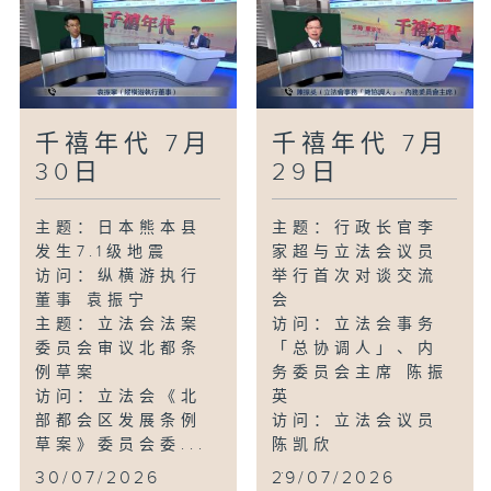
千禧年代 7月
千禧年代 7月
30日
29日
主题：日本熊本县
主题：行政长官李
发生7.1级地震
家超与立法会议员
访问：纵横游执行
举行首次对谈交流
董事 袁振宁
会
主题：立法会法案
访问：立法会事务
委员会审议北都条
「总协调人」、内
例草案
务委员会主席 陈振
访问：立法会《北
英
部都会区发展条例
访问：立法会议员
草案》委员会委...
陈凯欣
...
30/07/2026
29/07/2026