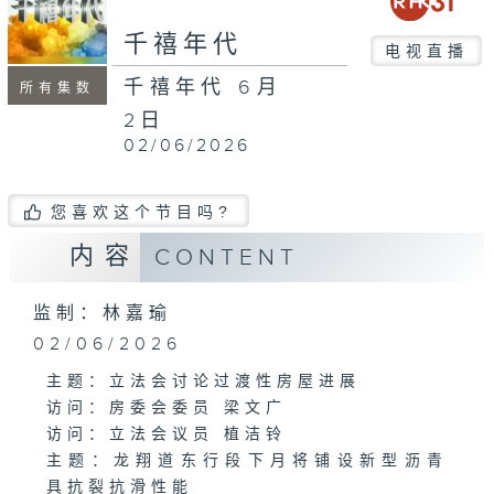
minutes,
52
千禧年代
seconds
电视直播
千禧年代 6月
所有集数
2日
02/06/2026
您喜欢这个节目吗?
内容
CONTENT
监制：林嘉瑜
02/06/2026
主题：立法会讨论过渡性房屋进展
访问：房委会委员 梁文广
访问：立法会议员 植洁铃
主题：龙翔道东行段下月将铺设新型沥青
具抗裂抗滑性能