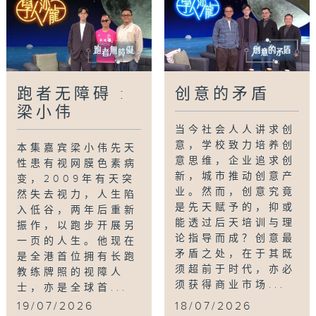
跑者无障碍 :
创意的矛盾
梁小伟
当今社会人人讲求创
意，学校致力培养创
本集嘉宾梁小伟先天
意思维，企业追求创
性患有视网膜色素病
新，城市推动创意产
变，2009年有天突
业。然而，创意究竟
然失去视力，人生陷
是先天赋予的，抑或
入低谷，两年后重新
能透过后天培训与理
振作，以跑步开展另
论指导而成？创意最
一页的人生。他现在
矛盾之处，在于其既
是全港首位拥有长跑
须超前于时代，亦必
教练牌照的视障人
须获得商业市场...
士，亦是全球首...
19/07/2026
18/07/2026