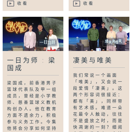
收看
收看
一日为师 : 梁
凄美与唯美
国成
我们常说一个画面
「唯美」，又会说一
梁国成，前香港男子
段爱情「凄美」。这
篮球代表队及甲一组
两个形容词很接近：
成员，曾经是小学教
都有「美」，同样带
师、慈善篮球义教机
有艺术感。难道一朵
构创办人。他在教育
花最令人触动，往往
方面不遗余力，积极
不是盛放之时，而是
参与义务工作。今集
快凋谢的一刻？细阅
他将会分享如何坚持