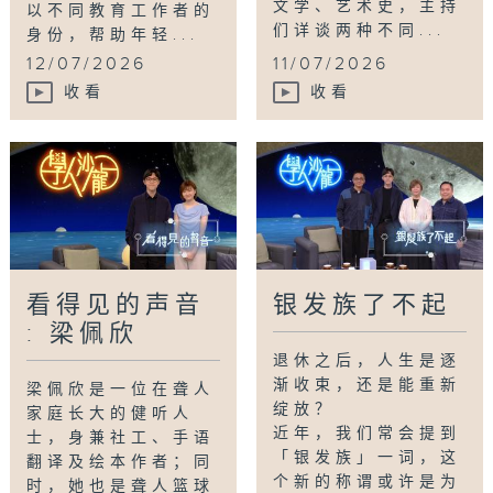
文学、艺术史，主持
以不同教育工作者的
们详谈两种不同...
身份，帮助年轻...
12/07/2026
11/07/2026
收看
收看
看得见的声音
银发族了不起
: 梁佩欣
退休之后，人生是逐
渐收束，还是能重新
梁佩欣是一位在聋人
绽放？
家庭长大的健听人
近年，我们常会提到
士，身兼社工、手语
「银发族」一词，这
翻译及绘本作者；同
个新的称谓或许是为
时，她也是聋人篮球