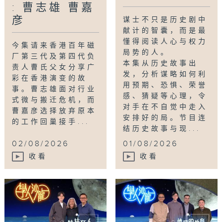
: 曹志雄 曹嘉
彦
谋士不只是历史剧中
献计的智囊，而是最
懂得阅读人心与权力
今集请来香港百年磁
局势的人。
厂第三代及第四代负
本集从历史故事出
责人曹氏父女分享广
发，分析谋略如何利
彩在香港演变的故
用预期、恐惧、荣誉
事。曹志雄面对行业
感、猜疑等心理，令
式微与搬迁危机，而
对手在不自觉中走入
曹嘉彦选择放弃原本
安排好的局。节目连
的工作回巢接手...
结历史故事与现...
02/08/2026
01/08/2026
收看
收看