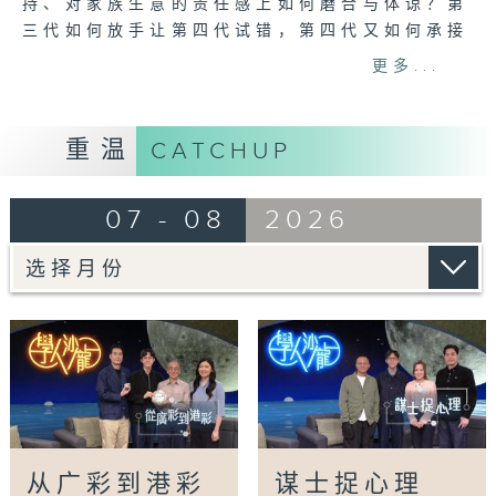
持、对家族生意的责任感上如何磨合与体谅？第
三代如何放手让第四代试错，第四代又如何承接
这份厚重的历史工艺？
更多...
主持：
米哈(作家)
重温
CATCHUP
黄梓勇(大学讲师)
07 - 08
2026
嘉宾：
曹志雄（磁厂第三代负责人）
曹嘉彦（磁厂第四代负责人）
#百年磁厂#广彩#学人沙龙#港彩#父女#传承
Tag:
百年磁厂
,
广彩
,
学人沙龙
,
港彩
,
父女
,
传承
从广彩到港彩
谋士捉心理