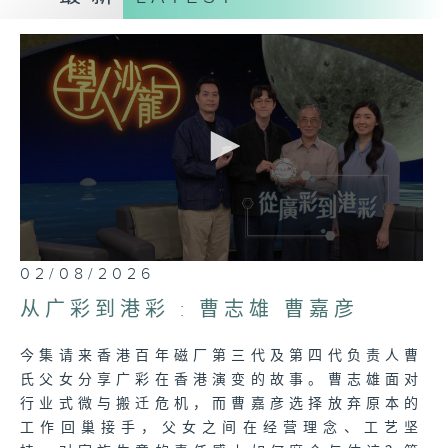
「文化与艺术」打造出一个城市的素质与文
明，文化艺术五花八门，在文化艺术的不同范
畴里，艺文工作者用不同媒体来呈现出精雕细
琢的作品，无论是自我情感的表达或是对社会
意识形态的反响，都是心血与智慧的合成。
星期日：非凡人物
~人物专访~
纵使平凡的人，只要一辈子专注做好一件事，
都是了不起的非凡人物。节目每周将会从社会
0
02/08/2026
上不同界别、不同范畴中邀请一位努力不懈的
seconds
of
中坚份子作人物专访，透过他们的故事互勉互
从广彩到港彩 : 曹志雄 曹嘉彦
52
励，希望人人都能把握当下，活出灿烂辉煌的
minutes,
7
人生。
今集请来香港百年磁厂第三代及第四代负责人曹
seconds
氏父女分享广彩在香港演变的故事。曹志雄面对
行业式微与搬迁危机，而曹嘉彦选择放弃原本的
工作回巢接手，父女之间在经营理念、工艺坚