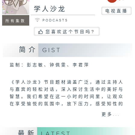
学人沙龙
电视直播
PODCASTS
所有集数
您喜欢这个节目吗?
简介
GIST
监制：彭志敏、钟佩雯、李君萍
《学人沙龙》节目题材涵盖广泛，通过主持人
与嘉宾的轻松对话，深入探讨生活中的美好与
智慧。我们希望在这一小时的时间里，让观众
在享受愉悦的氛围中，放下压力，感受知性的
滋养，并激发对生活的思考与热爱。
更多...
星期六：文化艺术
最新
LATEST
~视觉艺术．电影．音乐．戏曲．文学~