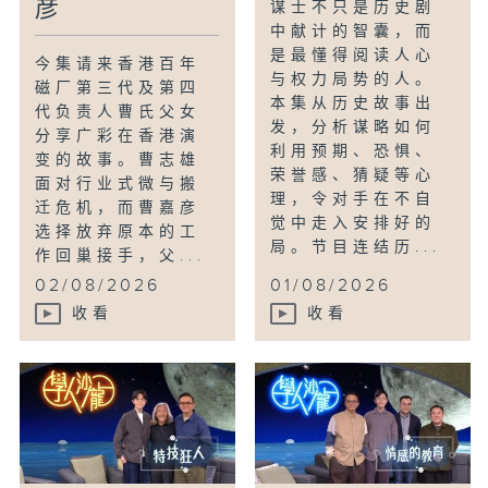
彦
谋士不只是历史剧
中献计的智囊，而
是最懂得阅读人心
今集请来香港百年
与权力局势的人。
磁厂第三代及第四
本集从历史故事出
代负责人曹氏父女
发，分析谋略如何
分享广彩在香港演
利用预期、恐惧、
变的故事。曹志雄
荣誉感、猜疑等心
面对行业式微与搬
理，令对手在不自
迁危机，而曹嘉彦
觉中走入安排好的
选择放弃原本的工
局。节目连结历...
作回巢接手，父...
02/08/2026
01/08/2026
收看
收看