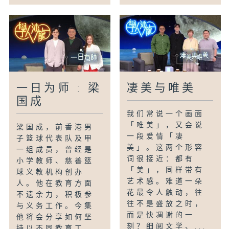
一日为师 : 梁
凄美与唯美
国成
我们常说一个画面
「唯美」，又会说
梁国成，前香港男
一段爱情「凄
子篮球代表队及甲
美」。这两个形容
一组成员，曾经是
词很接近：都有
小学教师、慈善篮
「美」，同样带有
球义教机构创办
艺术感。难道一朵
人。他在教育方面
花最令人触动，往
不遗余力，积极参
往不是盛放之时，
与义务工作。今集
而是快凋谢的一
他将会分享如何坚
刻？细阅文学、...
持以不同教育工...