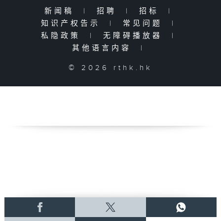
新闻稿
|
招聘
|
招标
|
知识产权告示
|
常见问题
|
私隐政策
|
无障碍播放器
|
其他语言内容
|
© 2026 rthk.hk