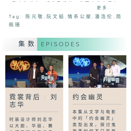
形上的转变，设施及设计，甚至公共空间上
更多...
都越趋人性化，为住户带来便利，但情怀又
Tag:
陈元敬
,
阮文韬
,
情系公屋
,
潘浩伦
,
简
有否不同呢？
佩珊
主持：
潘浩伦(建筑师)
集数
EPISODES
董正纲(建筑师)
阮文韬(英国注册建筑师)
嘉宾主持：
简佩珊(杂志编辑)
#情系公屋*潘浩伦#阮文韬#陈元敬#简佩
珊
霓裳背后 : 刘
约会幽灵
志华
本集从文学与电影
中的「约会幽灵」
时装设计师刘志华
类型出发，探讨鬼
以大胆、华丽、舞