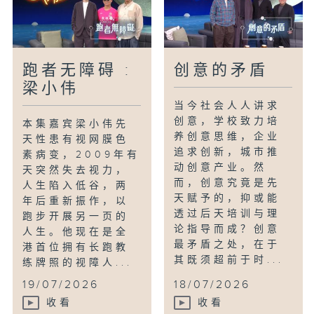
跑者无障碍 :
创意的矛盾
梁小伟
当今社会人人讲求
创意，学校致力培
本集嘉宾梁小伟先
养创意思维，企业
天性患有视网膜色
追求创新，城市推
素病变，2009年有
动创意产业。然
天突然失去视力，
而，创意究竟是先
人生陷入低谷，两
天赋予的，抑或能
年后重新振作，以
透过后天培训与理
跑步开展另一页的
论指导而成？创意
人生。他现在是全
最矛盾之处，在于
港首位拥有长跑教
其既须超前于时...
练牌照的视障人...
19/07/2026
18/07/2026
收看
收看