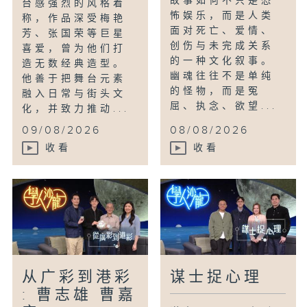
故事如何不只是恐
台感强烈的风格着
怖娱乐，而是人类
称，作品深受梅艳
面对死亡、爱情、
芳、张国荣等巨星
创伤与未完成关系
喜爱，曾为他们打
的一种文化叙事。
造无数经典造型。
幽魂往往不是单纯
他善于把舞台元素
的怪物，而是冤
融入日常与街头文
屈、执念、欲望...
化，并致力推动...
09/08/2026
08/08/2026
收看
收看
从广彩到港彩
谋士捉心理
: 曹志雄 曹嘉