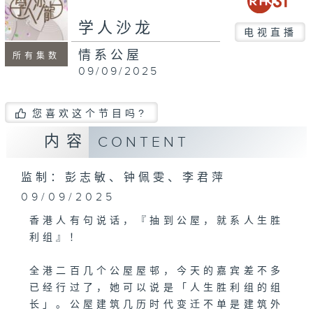
seconds
学人沙龙
电视直播
情系公屋
所有集数
09/09/2025
您喜欢这个节目吗?
内容
CONTENT
监制：彭志敏、钟佩雯、李君萍
09/09/2025
香港人有句说话，『抽到公屋，就系人生胜
利组』！
全港二百几个公屋屋邨，今天的嘉宾差不多
已经行过了，她可以说是「人生胜利组的组
长」。公屋建筑几历时代变迁不单是建筑外