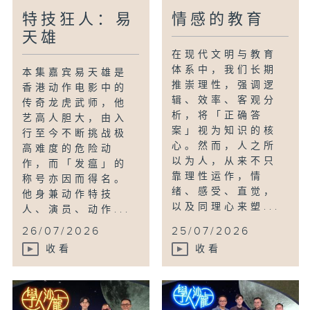
特技狂人：易
情感的教育
天雄
在现代文明与教育
体系中，我们长期
本集嘉宾易天雄是
推崇理性，强调逻
香港动作电影中的
辑、效率、客观分
传奇龙虎武师，他
析，将「正确答
艺高人胆大，由入
案」视为知识的核
行至今不断挑战极
心。然而，人之所
高难度的危险动
以为人，从来不只
作，而「发瘟」的
靠理性运作，情
称号亦因而得名。
绪、感受、直觉，
他身兼动作特技
以及同理心来塑...
人、演员、动作...
26/07/2026
25/07/2026
收看
收看