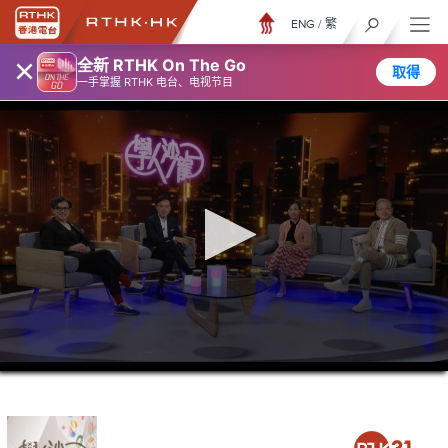
ENG
/
繁
×
全新 RTHK On The Go
取得
一手掌握 RTHK 电台、电视节目
0
seconds
of
52
minutes,
7