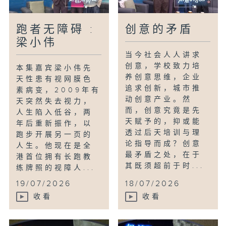
跑者无障碍 :
创意的矛盾
梁小伟
当今社会人人讲求
创意，学校致力培
本集嘉宾梁小伟先
养创意思维，企业
天性患有视网膜色
追求创新，城市推
素病变，2009年有
动创意产业。然
天突然失去视力，
而，创意究竟是先
人生陷入低谷，两
天赋予的，抑或能
年后重新振作，以
透过后天培训与理
跑步开展另一页的
论指导而成？创意
人生。他现在是全
最矛盾之处，在于
港首位拥有长跑教
其既须超前于时...
练牌照的视障人...
19/07/2026
18/07/2026
收看
收看