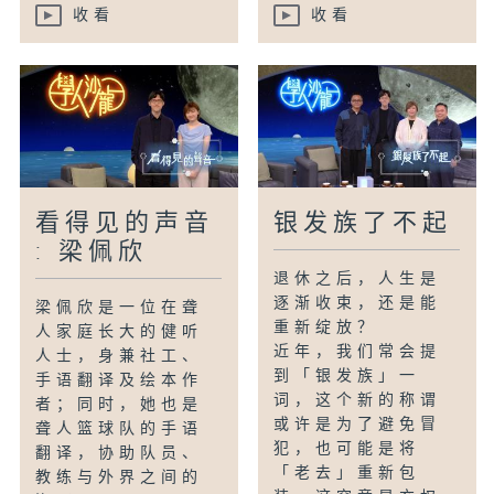
收看
收看
看得见的声音
银发族了不起
: 梁佩欣
退休之后，人生是
逐渐收束，还是能
梁佩欣是一位在聋
重新绽放？
人家庭长大的健听
近年，我们常会提
人士，身兼社工、
到「银发族」一
手语翻译及绘本作
词，这个新的称谓
者；同时，她也是
或许是为了避免冒
聋人篮球队的手语
犯，也可能是将
翻译，协助队员、
「老去」重新包
教练与外界之间的