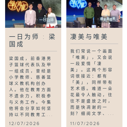
一日为师 : 梁
凄美与唯美
国成
我们常说一个画面
「唯美」，又会说
梁国成，前香港男
一段爱情「凄
子篮球代表队及甲
美」。这两个形容
一组成员，曾经是
词很接近：都有
小学教师、慈善篮
「美」，同样带有
球义教机构创办
艺术感。难道一朵
人。他在教育方面
花最令人触动，往
不遗余力，积极参
往不是盛放之时，
与义务工作。今集
而是快凋谢的一
他将会分享如何坚
刻？细阅文学、...
持以不同教育工...
12/07/2026
11/07/2026