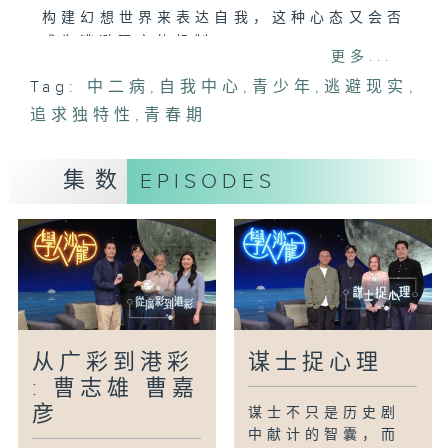
构建幻想世界来表达自我，这种心态又会否
成为逃避现实的机制?
更多...
Tag:
中二病
,
自我中心
,
青少年
,
逃避现实
,
主持:
追求独特性
张存华(多媒体主持)
,
青春期
梁重皿(临床心理学家)
黄丽茵(厨师)
集数
EPISODES
李澄琳(澳洲注册营养师)
从广彩到港彩
谋士捉心理
: 曹志雄 曹嘉
彦
谋士不只是历史剧
中献计的智囊，而