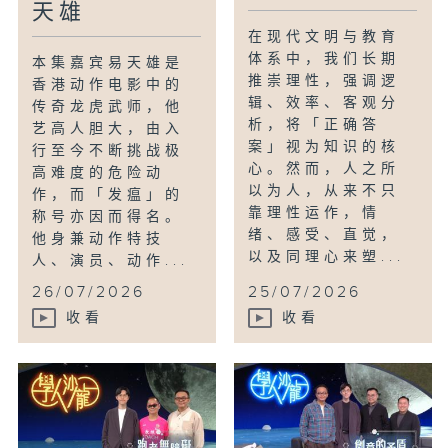
天雄
在现代文明与教育
体系中，我们长期
本集嘉宾易天雄是
推崇理性，强调逻
香港动作电影中的
辑、效率、客观分
传奇龙虎武师，他
析，将「正确答
艺高人胆大，由入
案」视为知识的核
行至今不断挑战极
心。然而，人之所
高难度的危险动
以为人，从来不只
作，而「发瘟」的
靠理性运作，情
称号亦因而得名。
绪、感受、直觉，
他身兼动作特技
以及同理心来塑...
人、演员、动作...
26/07/2026
25/07/2026
收看
收看