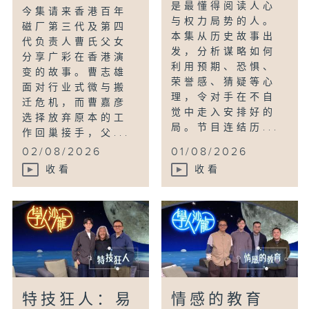
是最懂得阅读人心
今集请来香港百年
与权力局势的人。
磁厂第三代及第四
本集从历史故事出
代负责人曹氏父女
发，分析谋略如何
分享广彩在香港演
利用预期、恐惧、
变的故事。曹志雄
荣誉感、猜疑等心
面对行业式微与搬
理，令对手在不自
迁危机，而曹嘉彦
觉中走入安排好的
选择放弃原本的工
局。节目连结历...
作回巢接手，父...
02/08/2026
01/08/2026
收看
收看
特技狂人：易
情感的教育