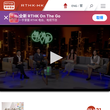
ENG
/
繁
×
全新 RTHK On The Go
取得
一手掌握 RTHK 电台、电视节目
0
seconds
of
52
minutes,
6