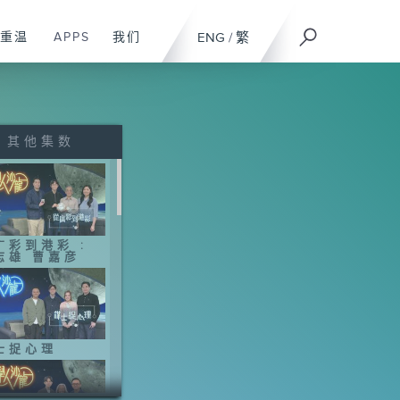
重温
APPS
我们
ENG
/
繁
其他集数
广彩到港彩 :
志雄 曹嘉彦
士捉心理