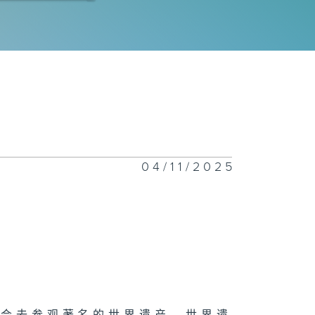
技狂人：易天雄
感的教育
04/11/2025
者无障碍 : 梁
伟
意的矛盾