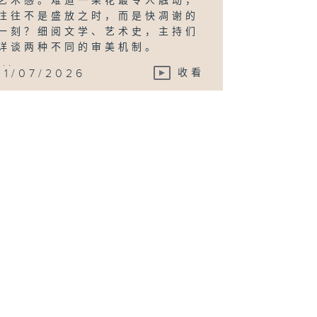
艺术感。难道一朵花最令人触动，
往往不是盛放之时，而是快凋谢的
一刻？细阅文学、艺术史，主持们
详谈两种不同的审美机制。
...
11/07/2026
收看