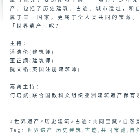
旅行观光，要透彻地了解一个地方，少不
一
产，包括了历史建筑、古迹、城市遗址，和
成
属于某一国家，更属于全人类共同的宝藏
「世界遗产」呢？
主持：
凄
潘浩伦(建筑师)
董正纲(建筑师)
阮文韬(英国注册建筑师)
看
梁
嘉宾主持：
何培斌(联合国教科文组织亚洲建筑遗产保育
银
#世界遗产#历史建筑#古迹#共同宝藏#自然
Tag:
世界遗产
,
历史建筑
,
古迹
,
共同宝藏
,
自