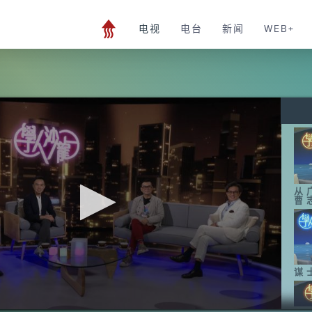
电视
电台
新闻
WEB+
从
曹
谋