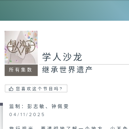
特
情
学人沙龙
继承世界遗产
所有集数
跑
小
您喜欢这个节目吗?
监制：彭志敏、钟佩雯
创
04/11/2025