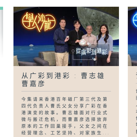
从广彩到港彩 : 曹志雄
曹嘉彦
今集请来香港百年磁厂第三代及第
四代负责人曹氏父女分享广彩在香
港演变的故事。曹志雄面对行业式
微与搬迁危机，而曹嘉彦选择放弃
原本的工作回巢接手，父女之间在
经营理念、工艺坚持、对家族生...