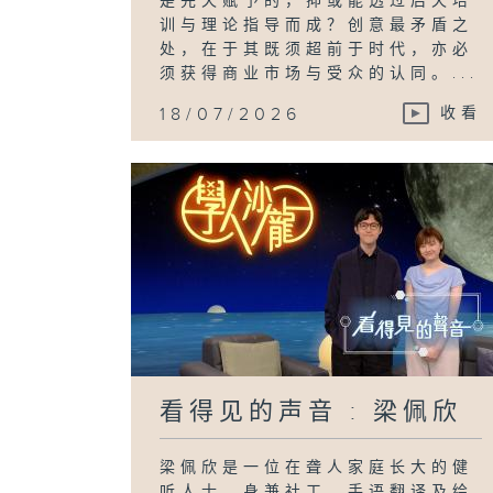
是先天赋予的，抑或能透过后天培
训与理论指导而成？创意最矛盾之
处，在于其既须超前于时代，亦必
须获得商业市场与受众的认同。...
18/07/2026
收看
看得见的声音 : 梁佩欣
梁佩欣是一位在聋人家庭长大的健
听人士，身兼社工、手语翻译及绘