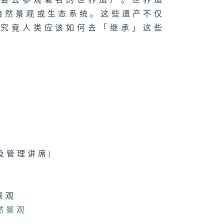
免会去参观著名的世界遗产。世界遗
日为师 : 梁国
自然景观或生态系统。这些遗产不仅
。究竟人类应该如何去「继承」这些
美与唯美
得见的声音 :
佩欣
及管理讲席)
发族了不起
景观
然景观