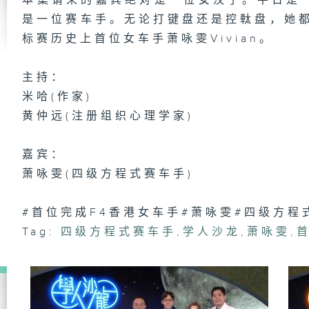
本集请来的嘉宾绝对是一位女汉子。平日是
创
是一位赛车手。无论打键盘还是控軚盘，她都
标赛历史上首位女车手萧咏雯Vivian。
主持：
一
米哈(作家)
成
黄仲远(注册组织心理学家)
嘉宾：
凄
萧咏雯(四级方程式赛车手)
#首位完成F4香港女车手#萧咏雯#四级方程
Tag:
四级方程式赛车手
,
学人沙龙
,
萧咏雯
,
看
梁