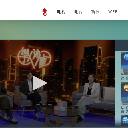
电视
电台
新闻
WEB+
约
从
曹