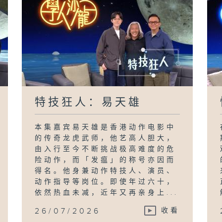
特技狂人：易天雄
本集嘉宾易天雄是香港动作电影中
的传奇龙虎武师，他艺高人胆大，
由入行至今不断挑战极高难度的危
险动作，而「发瘟」的称号亦因而
得名。他身兼动作特技人、演员、
动作指导等岗位。即使年过六十，
依然热血未减，近年又再亲身上...
26/07/2026
收看