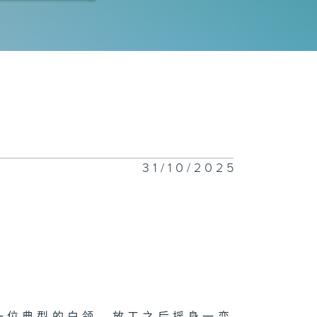
士捉心理
技狂人：易天雄
31/10/2025
感的教育
者无障碍 : 梁
伟