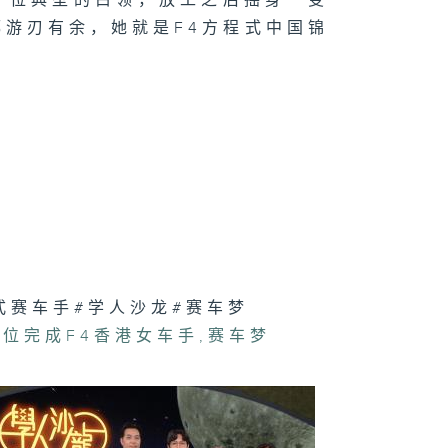
一位典型的白领，放工之后摇身一变
意的矛盾
游刃有余，她就是F4方程式中国锦
日为师 : 梁国
美与唯美
式赛车手#学人沙龙#赛车梦
首位完成F4香港女车手
,
赛车梦
得见的声音 :
佩欣