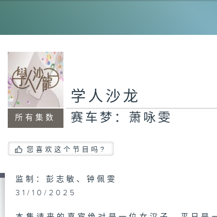
谋
特
学人沙龙
赛车梦：萧咏雯
所有集数
情
您喜欢这个节目吗?
跑
监制：彭志敏、钟佩雯
小
31/10/2025