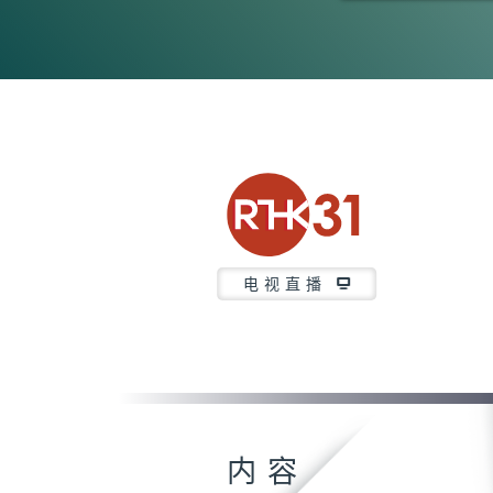
0
seconds
of
52
minutes,
6
seconds
Volume
90%
电视直播
内容