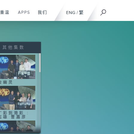
重温
APPS
我们
ENG
/
繁
其他集数
会幽灵
广彩到港彩 :
志雄 曹嘉彦