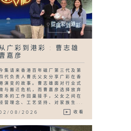
从广彩到港彩 : 曹志雄
曹嘉彦
今集请来香港百年磁厂第三代及第
四代负责人曹氏父女分享广彩在香
港演变的故事。曹志雄面对行业式
微与搬迁危机，而曹嘉彦选择放弃
原本的工作回巢接手，父女之间在
经营理念、工艺坚持、对家族生...
02/08/2026
收看