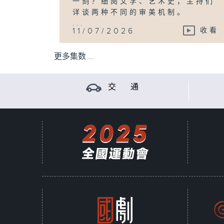
一刻？细阅文学、艺术史，主持们
详谈两种不同的审美机制。
...
11/07/2026
收看
更多集数 ...
交 通