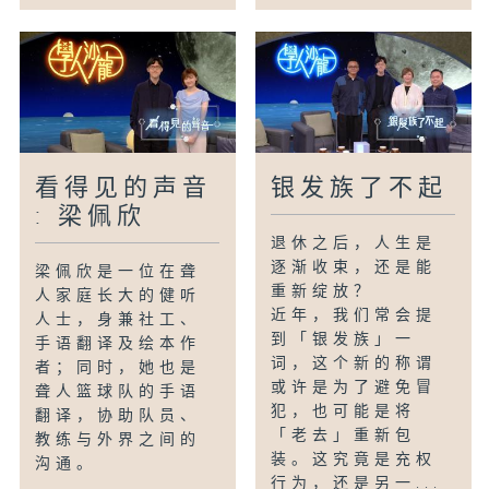
看得见的声音
银发族了不起
: 梁佩欣
退休之后，人生是
逐渐收束，还是能
梁佩欣是一位在聋
重新绽放？
人家庭长大的健听
近年，我们常会提
人士，身兼社工、
到「银发族」一
手语翻译及绘本作
词，这个新的称谓
者；同时，她也是
或许是为了避免冒
聋人篮球队的手语
犯，也可能是将
翻译，协助队员、
「老去」重新包
教练与外界之间的
装。这究竟是充权
沟通。
行为，还是另一...