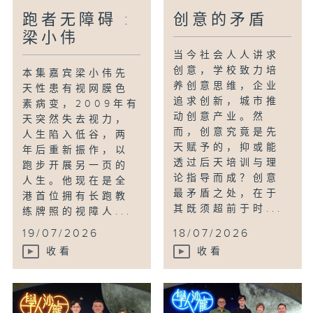
跑者无障碍 :
创意的矛盾
梁小伟
当今社会人人讲求
创意，学校致力培
本集嘉宾梁小伟先
养创意思维，企业
天性患有视网膜色
追求创新，城市推
素病变，2009年有
动创意产业。然
天突然失去视力，
而，创意究竟是先
人生陷入低谷，两
天赋予的，抑或能
年后重新振作，以
透过后天培训与理
跑步开展另一页的
论指导而成？创意
人生。他现在是全
最矛盾之处，在于
港首位拥有长跑教
其既须超前于时...
练牌照的视障人...
19/07/2026
18/07/2026
收看
收看