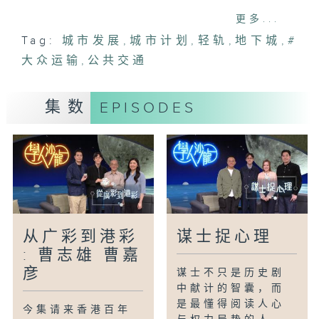
更多...
主持：
Tag:
城市发展
,
城市计划
,
轻轨
,
地下城
,
#
潘浩伦(建筑师)
大众运输
董正纲(建筑师)
,
公共交通
陈元敬(园景师)
何显理(建筑师)
集数
EPISODES
#何显理#大众运输#城市发展#城市设计#
公共交通
从广彩到港彩
谋士捉心理
: 曹志雄 曹嘉
彦
谋士不只是历史剧
中献计的智囊，而
是最懂得阅读人心
今集请来香港百年