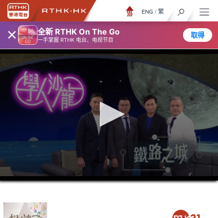
ENG
/
繁
×
全新 RTHK On The Go
取得
一手掌握 RTHK 电台、电视节目
0
seconds
of
52
minutes,
7