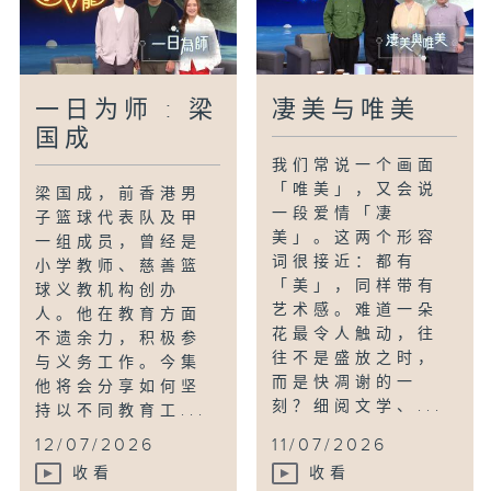
一日为师 : 梁
凄美与唯美
国成
我们常说一个画面
「唯美」，又会说
梁国成，前香港男
一段爱情「凄
子篮球代表队及甲
美」。这两个形容
一组成员，曾经是
词很接近：都有
小学教师、慈善篮
「美」，同样带有
球义教机构创办
艺术感。难道一朵
人。他在教育方面
花最令人触动，往
不遗余力，积极参
往不是盛放之时，
与义务工作。今集
而是快凋谢的一
他将会分享如何坚
刻？细阅文学、...
持以不同教育工...
12/07/2026
11/07/2026
收看
收看