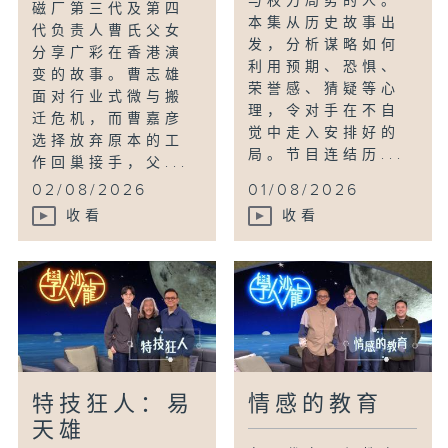
与权力局势的人。
磁厂第三代及第四
本集从历史故事出
代负责人曹氏父女
发，分析谋略如何
分享广彩在香港演
利用预期、恐惧、
变的故事。曹志雄
荣誉感、猜疑等心
面对行业式微与搬
理，令对手在不自
迁危机，而曹嘉彦
觉中走入安排好的
选择放弃原本的工
局。节目连结历...
作回巢接手，父...
02/08/2026
01/08/2026
收看
收看
特技狂人：易
情感的教育
天雄