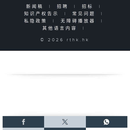
新闻稿
|
招聘
|
招标
|
知识产权告示
|
常见问题
|
私隐政策
|
无障碍播放器
|
其他语言内容
|
© 2026 rthk.hk