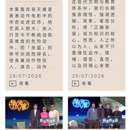
在现代文明与教育
体系中，我们长期
本集嘉宾易天雄是
推崇理性，强调逻
香港动作电影中的
辑、效率、客观分
传奇龙虎武师，他
析，将「正确答
艺高人胆大，由入
案」视为知识的核
行至今不断挑战极
心。然而，人之所
高难度的危险动
以为人，从来不只
作，而「发瘟」的
靠理性运作，情
称号亦因而得名。
绪、感受、直觉，
他身兼动作特技
以及同理心来塑...
人、演员、动作...
26/07/2026
25/07/2026
收看
收看