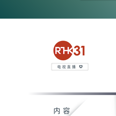
0
seconds
of
52
minutes,
7
seconds
Volume
90%
电视直播
内容