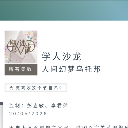
谋
特
学人沙龙
人间幻梦乌托邦
所有集数
情
您喜欢这个节目吗?
跑
监制：彭志敏、李君萍
小
20/05/2026