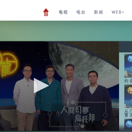
电视
电台
新闻
WEB+
约
从
曹