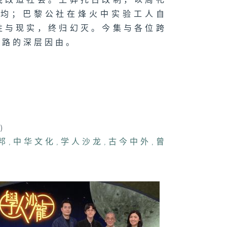
底改造社会。王莽托古改制，以周礼
意的矛盾
平均；巴黎公社在烽火中实验工人自
性与现实，终归幻灭。今集与各位跨
歧路的深层因由。
日为师 : 梁国
美与唯美
)
邦
,
中华文化
,
学人沙龙
,
古今中外
,
曾
得见的声音 :
佩欣