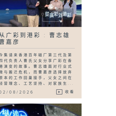
从广彩到港彩 : 曹志雄
曹嘉彦
今集请来香港百年磁厂第三代及第
四代负责人曹氏父女分享广彩在香
港演变的故事。曹志雄面对行业式
微与搬迁危机，而曹嘉彦选择放弃
原本的工作回巢接手，父女之间在
经营理念、工艺坚持、对家族生...
02/08/2026
收看