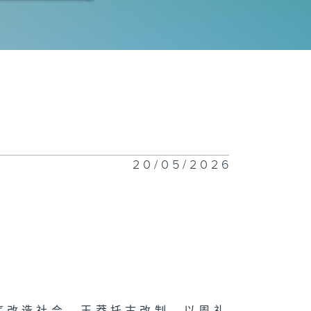
士捉心理
技狂人：易天雄
20/05/2026
感的教育
者无障碍 : 梁
伟