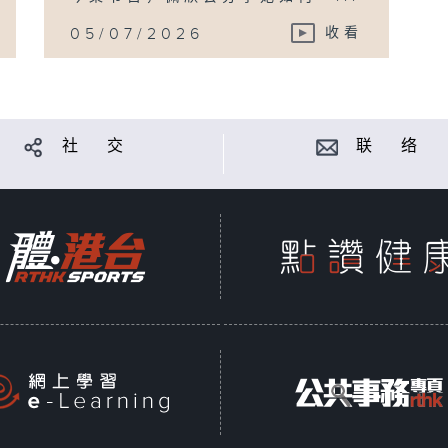
05/07/2026
收看
社 交
联 络