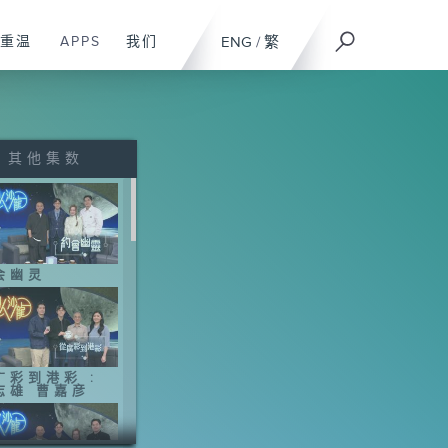
重温
APPS
我们
ENG
/
繁
其他集数
会幽灵
广彩到港彩 :
志雄 曹嘉彦