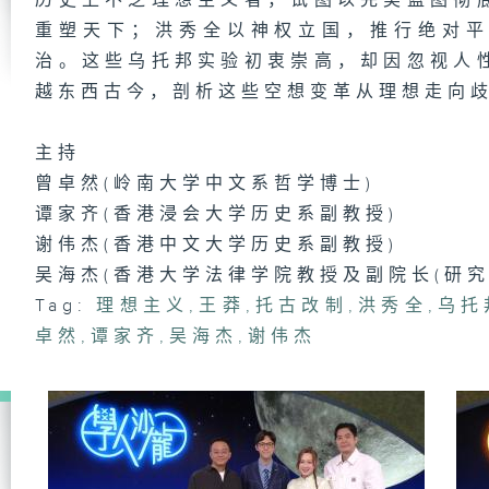
历史上不乏理想主义者，试图以完美蓝图彻
创
重塑天下；洪秀全以神权立国，推行绝对
治。这些乌托邦实验初衷崇高，却因忽视人
越东西古今，剖析这些空想变革从理想走向
一
主持
成
曾卓然(岭南大学中文系哲学博士)
谭家齐(香港浸会大学历史系副教授)
谢伟杰(香港中文大学历史系副教授)
凄
吴海杰(香港大学法律学院教授及副院长(研究
Tag:
理想主义
,
王莽
,
托古改制
,
洪秀全
,
乌托
卓然
,
谭家齐
,
吴海杰
,
谢伟杰
看
梁