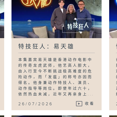
特技狂人：易天雄
本集嘉宾易天雄是香港动作电影中
的传奇龙虎武师，他艺高人胆大，
由入行至今不断挑战极高难度的危
险动作，而「发瘟」的称号亦因而
得名。他身兼动作特技人、演员、
动作指导等岗位。即使年过六十，
依然热血未减，近年又再亲身上...
26/07/2026
收看