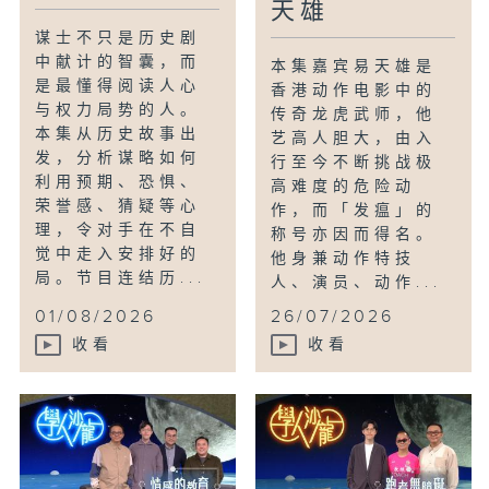
天雄
谋士不只是历史剧
中献计的智囊，而
本集嘉宾易天雄是
是最懂得阅读人心
香港动作电影中的
与权力局势的人。
传奇龙虎武师，他
本集从历史故事出
艺高人胆大，由入
发，分析谋略如何
行至今不断挑战极
利用预期、恐惧、
高难度的危险动
荣誉感、猜疑等心
作，而「发瘟」的
理，令对手在不自
称号亦因而得名。
觉中走入安排好的
他身兼动作特技
局。节目连结历...
人、演员、动作...
01/08/2026
26/07/2026
收看
收看