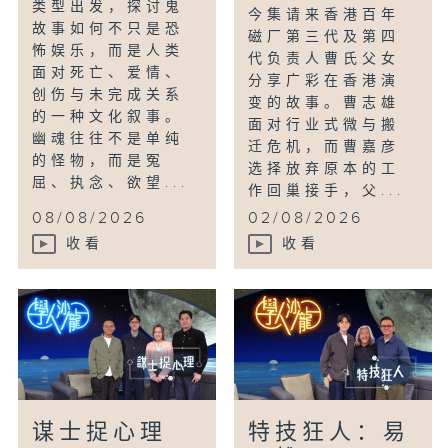
类型出发，探讨鬼
今集请来香港百年
故事如何不只是恐
磁厂第三代及第四
怖娱乐，而是人类
代负责人曹氏父女
面对死亡、爱情、
分享广彩在香港演
创伤与未完成关系
变的故事。曹志雄
的一种文化叙事。
面对行业式微与搬
幽魂往往不是单纯
迁危机，而曹嘉彦
的怪物，而是冤
选择放弃原本的工
屈、执念、欲望...
作回巢接手，父...
08/08/2026
02/08/2026
收看
收看
谋士捉心理
特技狂人：易