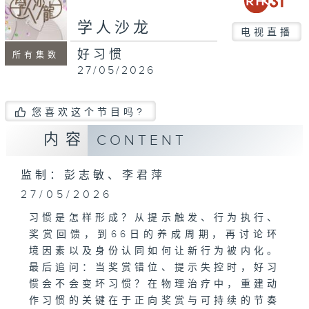
second
学人沙龙
电视直播
好习惯
所有集数
27/05/2026
您喜欢这个节目吗?
内容
CONTENT
监制：彭志敏、李君萍
27/05/2026
习惯是怎样形成？从提示触发、行为执行、
奖赏回馈，到66日的养成周期，再讨论环
境因素以及身份认同如何让新行为被内化。
最后追问：当奖赏错位、提示失控时，好习
惯会不会变坏习惯？在物理治疗中，重建动
作习惯的关键在于正向奖赏与可持续的节奏