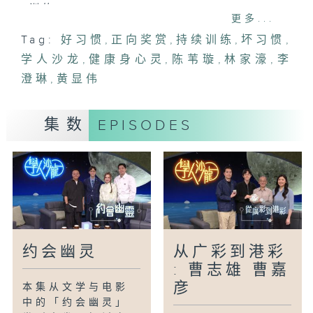
训练。
更多...
Tag:
好习惯
,
正向奖赏
,
持续训练
,
坏习惯
,
主持
学人沙龙
陈苇璇(歌手)
,
健康身心灵
,
陈苇璇
,
林家濠
,
李
林家濠(哲学讲师)
澄琳
,
黄显伟
李澄琳(澳洲注册营养师)
黄显伟(注册物理治疗师)
集数
EPISODES
约会幽灵
从广彩到港彩
: 曹志雄 曹嘉
彦
本集从文学与电影
中的「约会幽灵」