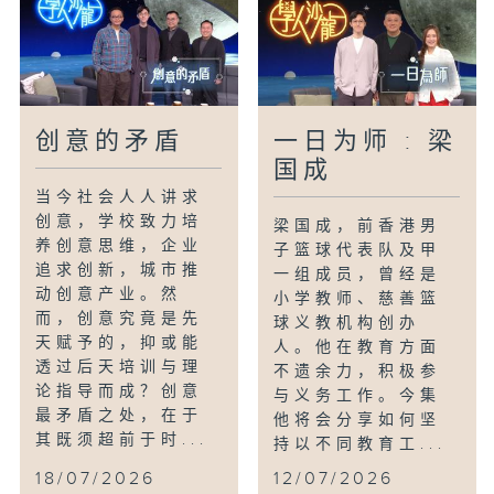
创意的矛盾
一日为师 : 梁
国成
当今社会人人讲求
创意，学校致力培
梁国成，前香港男
养创意思维，企业
子篮球代表队及甲
追求创新，城市推
一组成员，曾经是
动创意产业。然
小学教师、慈善篮
而，创意究竟是先
球义教机构创办
天赋予的，抑或能
人。他在教育方面
透过后天培训与理
不遗余力，积极参
论指导而成？创意
与义务工作。今集
最矛盾之处，在于
他将会分享如何坚
其既须超前于时...
持以不同教育工...
18/07/2026
12/07/2026