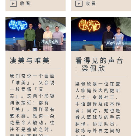
收看
收看
凄美与唯美
看得见的声音
: 梁佩欣
我们常说一个画面
「唯美」，又会说
梁佩欣是一位在聋
一段爱情「凄
人家庭长大的健听
美」。这两个形容
人士，身兼社工、
词很接近：都有
手语翻译及绘本作
「美」，同样带有
者；同时，她也是
艺术感。难道一朵
聋人篮球队的手语
花最令人触动，往
翻译，协助队员、
往不是盛放之时，
教练与外界之间的