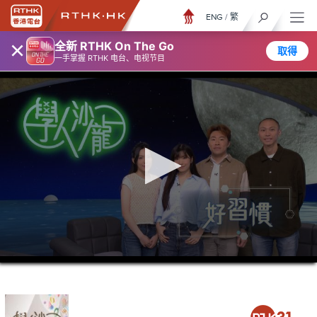
ENG
/
繁
×
全新 RTHK On The Go
取得
一手掌握 RTHK 电台、电视节目
0
seconds
of
52
minutes,
1