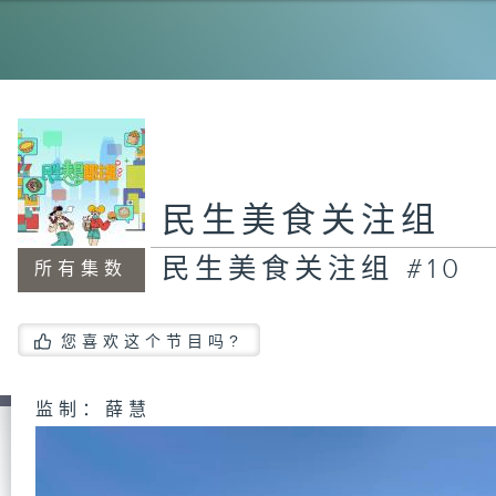
民
#1
民
民生美食关注组
#1
民生美食关注组 #10
所有集数
民
您喜欢这个节目吗?
#1
监制：薛慧
民
#9