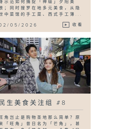
身示范如何捕捉「神级」夕阳美
景；同时搜罗在地多元美食，从隐
世中菜馆的手工菜、西式手工薄...
02/05/2026
收看
民生美食关注组 #8
旺角岂止是购物圣地那么简单？原
来「旺角」昔日名为「芒角」，甚