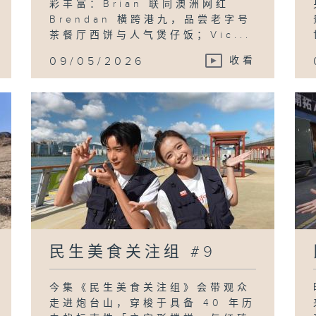
彩丰富：Brian 联同澳洲网红
Brendan 横跨港九，品尝老字号
茶餐厅西饼与人气煲仔饭；Vic...
09/05/2026
收看
民生美食关注组 #9
今集《民生美食关注组》会带观众
走进炮台山，穿梭于具备 40 年历