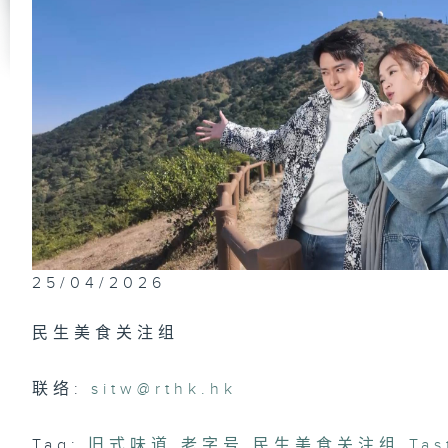
民
#8
民
#7
25/04/2026
民
#6
民生美食关注组
联络:
sitw@rthk.hk
民
Tag:
旧式味道
,
老字号
,
民生美食关注组
,
Tas
#5