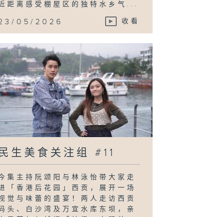
近距离感受棚屋区的独特水乡气...
23/05/2026
收看
民生美食关注组 #11
今集主持阮颂阳与林泳怡带大家走
进「香港后花园」西贡，展开一场
视觉与味蕾的盛宴！两人走访西贡
码头、白沙湾及万宜水库东坝，亲