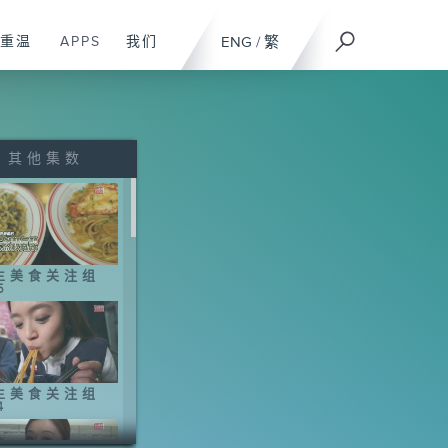
重温
APPS
我们
ENG
/
繁
其他集数
生美食关注组
5
生美食关注组
4