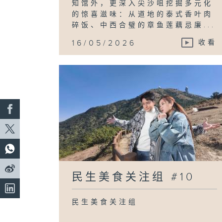
知馆外，更深入尖沙咀挖掘多元化
的惊喜滋味：从道地的泰式香叶肉
碎饭、中西合璧的章鱼莲藕忌廉...
16/05/2026
收看
民生美食关注组 #10
民生美食关注组