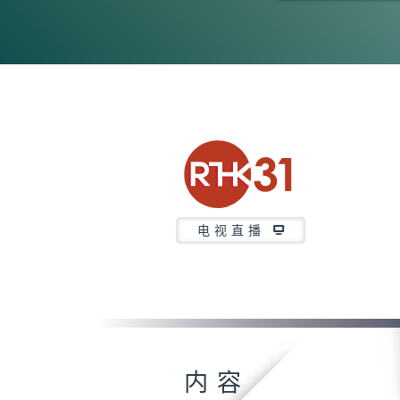
0
seconds
of
23
minutes,
7
seconds
Volume
90%
电视直播
内容