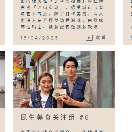
史的标志性「之字形楼梯」与红砖
古迹「油街实现」，感受城市节奏
与艺术气息。除了打卡美景，两人
更深入巷弄搜罗隐世滋味，由惹味
麻油鸡面、创意蛋包饭到多款爆...
18/04/2026
收看
民生美食关注组 #6