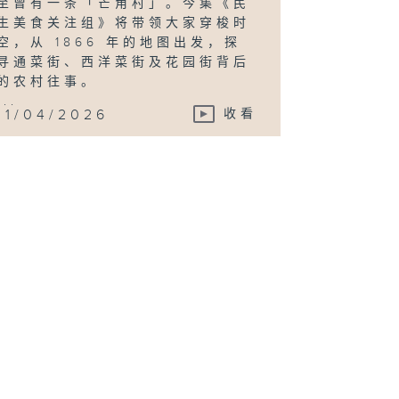
至曾有一条「芒角村」。今集《民
生美食关注组》将带领大家穿梭时
空，从 1866 年的地图出发，探
寻通菜街、西洋菜街及花园街背后
的农村往事。
...
11/04/2026
收看