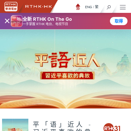
ENG
/
繁
×
全新 RTHK On The Go
取得
一手掌握 RTHK 电台、电视节目
平「语」近人 -