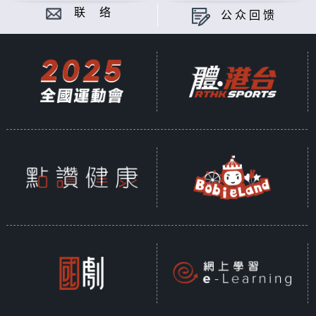
联 络
公众回馈