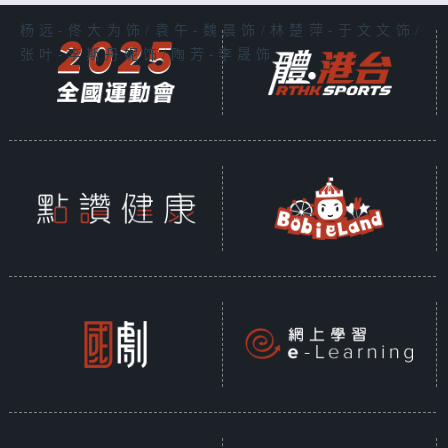
杨远-佟大为饰/袁午-魏晨饰/林楚萍-于文文饰/
张叶-李斯丹妮饰/陶芳-李晟饰