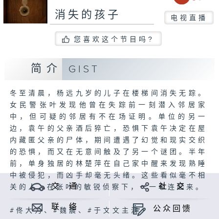
消失的孩子
电视直播
您喜欢这个节目吗?
简介
GIST
冬至清晨，杨远九岁的儿子在楼梯间消失无踪。
女民警张叶发现他曾在失踪前一刻潜入邻居家
中，但可疑的邻居有不在场证明。单位的另一
边，袁午的父亲酒后猝亡，恐惧下袁午决定在屋
内藏匿父亲的尸体，期间遭遇了幻觉和现实交织
的恐惧，而又在无意间触及了另一个谜团。半年
前，单身独居的林楚萍在自己家中醒来发现熟睡
中被侵犯，而凶手却毫无头绪。这些看似毫不相
交 通
社 交
关的人，在张叶的敏锐侦察下，一一牵连起来。
联 络
公众回馈
#佟大为、#魏晨、#于文文主演