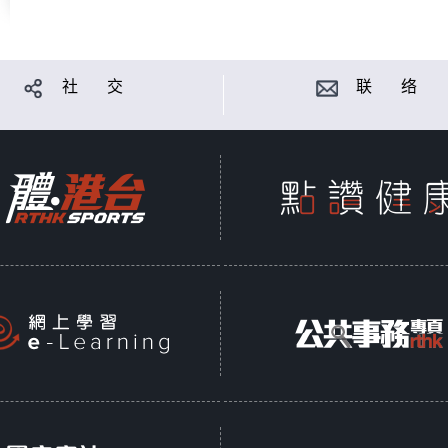
社 交
联 络