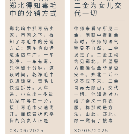
郑北得知毒毛
二金为女儿交
巾的分销方式
代一切
郑北暗中抓毒品卖
律师来看守所见二
家，审问之下，得
金，闲聊中提到金
知了毒毛巾的分销
菲时，律师的语气
方式：两车毛巾运
稍显不自然，二金
进酒店车库，一车
发觉了。二金主动
乾净、一车有毒，
约见郑北，希望警
只停留十分钟。这
方能确认金菲是否
段时间，乾净毛巾
安全。郑北二话不
送进饭店，毒毛巾
说答应下来。二金
快速拆分。大车
哥再无顾忌，交代
进、小车出—多量
一切。他知道对方
私家车等在一旁，
给了秦义一件衣
接上毒毛巾火速离
服，称那就是方
开。而统管拆包零
法。由此，郑北、
售的负责人正是...
顾一燃有了搜毒...
03/06/2025
30/05/2025