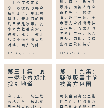
知，城中百货发生
此时仓库传来消
爆炸，嫌疑人称全
息，收缴的冰毒全
市共埋下十颗炸
被抢走了。郑北意
弹，炸了一颗。全
识到，姜小海的最
市警力全部出动排
终目标是冰毒。姜
查拆弹，专案组也
小海为救姜迎紫，
先暂停工作，配合
被郑北找到。郑北
行动。同时，姜迎
与姜小海作出最终
紫在医院胁持护...
对峙，两人的结...
12/06/2025
11/06/2025
第三十集：顾
第二十九集：
一燃带着郑北
疑似贩毒主脑
找到地道
被警方包围
泡毒工厂一切尘埃
局长坐镇办公室指
落地之时，郑北接
挥工作，哈岚警方
到赵晓光的对讲，
早已和盛城警方汇