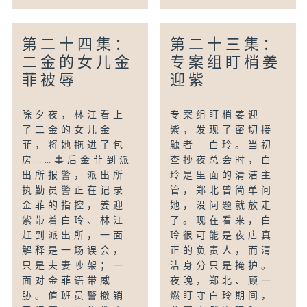
第二十四集：
第二十三集：
二金的女儿金
专案组盯梢姜
菲被辱
迎紫
除夕夜，林江看上
专案组盯梢姜迎
了二金的女儿金
紫，发现了密切接
菲，将她拖进了包
触者－白玲。当初
房……事后金菲到派
查抄夜总会时，白
出所报警，派出所
玲是里面的清洁主
执勤员警正在记录
管，郑北曾简单问
金菲的指控，姜迎
她，没问题就放走
紫带着白玲、林江
了。现在看来，白
赶到派出所，一面
玲很可能是夜店真
解释是一场误会，
正的负责人，而清
只是夫妻吵架；一
洁身分只是掩护。
面对金菲语带威
夜晚，郑北、顾一
胁。值班员警撤销
燃盯守白玲期间，