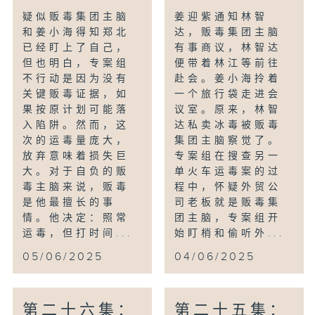
疑似贩毒集团主脑
姜迎紫通知林智
和姜小海得知郑北
达，贩毒集团主脑
已经盯上了自己，
有事商议，林智达
但也明白，专案组
便带着林江等前往
不行动是因为没有
赴会。姜小海拎着
关键贩毒证据，如
一个旅行袋走进会
果按原计划可能落
议室。原来，林智
入陷阱。然而，这
达私卖冰毒被贩毒
次的运毒量庞大，
集团主脑察觉了。
放弃意味着损失巨
专案组在搜查另一
大。对于自负的贩
单火车运毒案的过
毒主脑来说，贩毒
程中，怀疑外贸公
是他最擅长的事
司老板就是贩毒集
情。他决定：照常
团主脑，专案组开
运毒，但打时间...
始盯梢和偷听外...
05/06/2025
04/06/2025
第二十六集：
第二十五集：