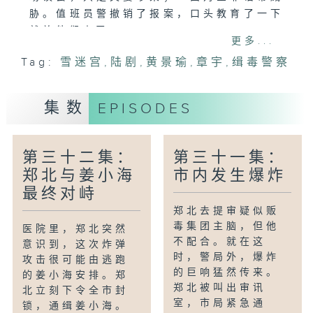
胁。值班员警撤销了报案，口头教育了一下
就放他们走了。
更多...
Tag:
雪迷宫
,
陆剧
,
黄景瑜
,
章宇
,
缉毒警察
集数
EPISODES
第三十二集：
第三十一集：
郑北与姜小海
市内发生爆炸
最终对峙
郑北去提审疑似贩
毒集团主脑，但他
医院里，郑北突然
不配合。就在这
意识到，这次炸弹
时，警局外，爆炸
攻击很可能由逃跑
的巨响猛然传来。
的姜小海安排。郑
郑北被叫出审讯
北立刻下令全市封
室，市局紧急通
锁，通缉姜小海。