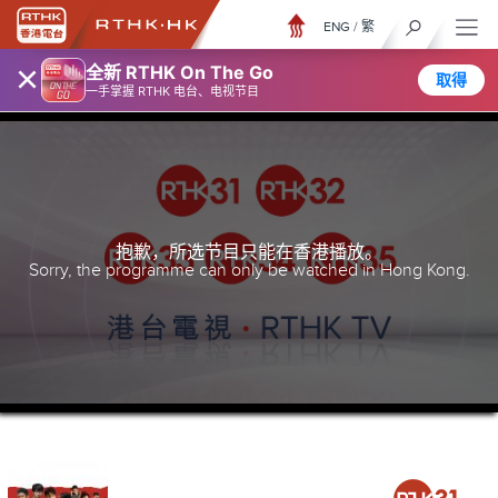
ENG
/
繁
×
全新 RTHK On The Go
取得
一手掌握 RTHK 电台、电视节目
抱歉，所选节目只能在香港播放。
Sorry, the programme can only be watched in Hong Kong.