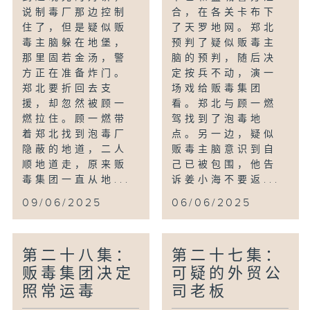
说制毒厂那边控制
合，在各关卡布下
住了，但是疑似贩
了天罗地网。郑北
毒主脑躲在地堡，
预判了疑似贩毒主
那里固若金汤，警
脑的预判，随后决
方正在准备炸门。
定按兵不动，演一
郑北要折回去支
场戏给贩毒集团
援，却忽然被顾一
看。郑北与顾一燃
燃拉住。顾一燃带
驾找到了泡毒地
着郑北找到泡毒厂
点。另一边，疑似
隐蔽的地道，二人
贩毒主脑意识到自
顺地道走，原来贩
己已被包围，他告
毒集团一直从地...
诉姜小海不要返...
09/06/2025
06/06/2025
第二十八集：
第二十七集：
贩毒集团决定
可疑的外贸公
照常运毒
司老板