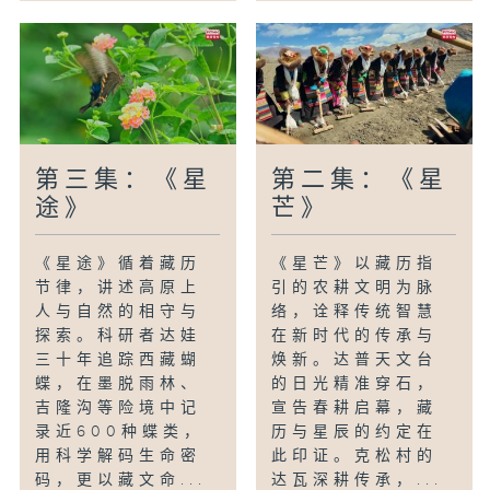
第三集：《星
第二集：《星
途》
芒》
《星途》循着藏历
《星芒》以藏历指
节律，讲述高原上
引的农耕文明为脉
人与自然的相守与
络，诠释传统智慧
探索。科研者达娃
在新时代的传承与
三十年追踪西藏蝴
焕新。达普天文台
蝶，在墨脱雨林、
的日光精准穿石，
吉隆沟等险境中记
宣告春耕启幕，藏
录近600种蝶类，
历与星辰的约定在
用科学解码生命密
此印证。克松村的
码，更以藏文命...
达瓦深耕传承，...