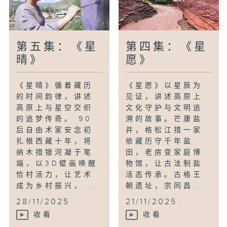
第五集：《星
第四集：《星
晴》
愿》
《星晴》循着藏历
《星愿》以星辰为
的时间韵律，讲述
见证，讲述高原上
高原上与星空交织
文化守护与文明追
的追梦传奇。 90
溯的故事。芒康盐
后自由术家安念初
井，格松江措一家
扎根西藏十年，将
依藏历守千年盐
纳木措银河凝于笔
田，老房变家庭博
端，以3D壁画唤醒
物馆，让古法制盐
恰村活力，让艺术
活态传承。古格王
成为乡村振兴，...
朝遗址，宗同昌...
28/11/2025
21/11/2025
收看
收看