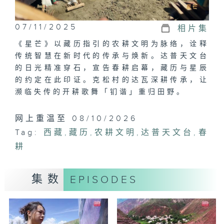
07/11/2025
相片集
《星芒》以藏历指引的农耕文明为脉络，诠释
传统智慧在新时代的传承与焕新。达普天文台
的日光精准穿石，宣告春耕启幕，藏历与星辰
的约定在此印证。克松村的达瓦深耕传承，让
濒临失传的开耕歌舞「钔谐」重归田野。
网上重温至 08/10/2026
Tag:
西藏
,
藏历
,
农耕文明
,
达普天文台
,
春
耕
集数
EPISODES