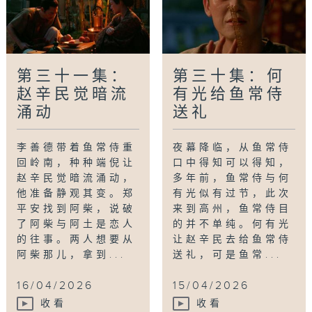
第三十一集：
第三十集：何
赵辛民觉暗流
有光给鱼常侍
涌动
送礼
李善德带着鱼常侍重
夜幕降临，从鱼常侍
回岭南，种种端倪让
口中得知可以得知，
赵辛民觉暗流涌动，
多年前，鱼常侍与何
他准备静观其变。郑
有光似有过节，此次
平安找到阿柴，说破
来到高州，鱼常侍目
了阿柴与阿土是恋人
的并不单纯。何有光
的往事。两人想要从
让赵辛民去给鱼常侍
阿柴那儿，拿到...
送礼，可是鱼常...
16/04/2026
15/04/2026
收看
收看