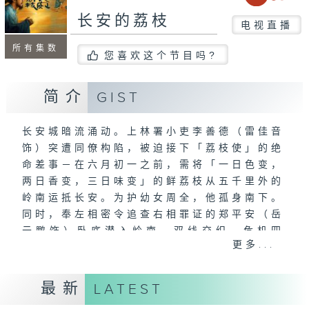
长安的荔枝
电视直播
所有集数
您喜欢这个节目吗?
简介
GIST
长安城暗流涌动。上林署小吏李善德（雷佳音
饰）突遭同僚构陷，被迫接下「荔枝使」的绝
命差事－在六月初一之前，需将「一日色变，
两日香变，三日味变」的鲜荔枝从五千里外的
岭南运抵长安。为护幼女周全，他孤身南下。
同时，奉左相密令追查右相罪证的郑平安（岳
云鹏饰）卧底潜入岭南。双线交织，危机四
更多...
伏，他们需要在危险群中寻找生机。
最新
LATEST