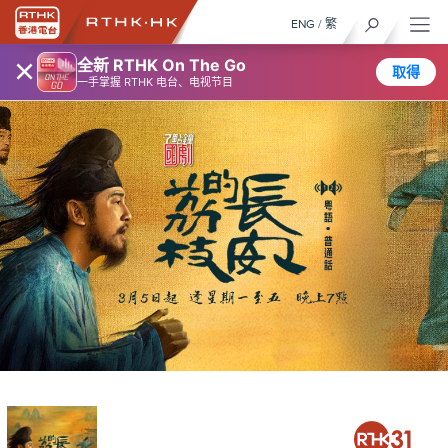
ENG
/
繁
×
全新 RTHK On The Go
取得
一手掌握 RTHK 电台、电视节目