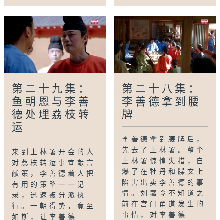
第二十九集：
第二十八集：
鱼朝恩与李善
李善德拿到腰
德处理荔枝转
牌
运
李善德拿到腰牌后，
先去了上林署。整个
来到上林署开会的人
上林署惊惶失措，自
对荔枝转运事宜献言
爆了在牡丹和牒文上
献策，李善德着人把
陷害出卖李善德的事
有用的策略一一记
情。刘署令不知道之
录，迅速被分派执
前在宫门甬道发生的
行。一朝得势，竟至
事情，对李善德...
如斯，让李善德...