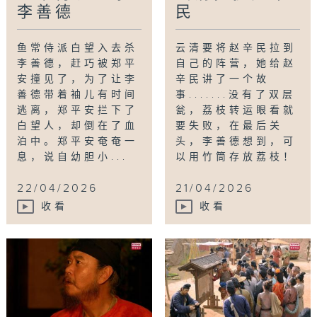
李善德
民
鱼常侍派白望入去杀
云清要将赵辛民拉到
李善德，赶巧被郑平
自己的阵营，她给赵
安撞见了，为了让李
辛民讲了一个故
善德带着袖儿有时间
事.......没有了双层
逃离，郑平安拦下了
瓮，荔枝转运眼看就
白望人，却倒在了血
要失败，在最后关
泊中。郑平安奄奄一
头，李善德想到，可
息，说自幼胆小...
以用竹筒存放荔枝！
22/04/2026
21/04/2026
收看
收看