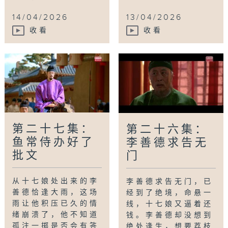
14/04/2026
13/04/2026
收看
收看
第二十七集：
第二十六集：
鱼常侍办好了
李善德求告无
批文
门
从十七娘处出来的李
李善德求告无门，已
善德恰逢大雨，这场
经到了绝境，命悬一
雨让他积压已久的情
线，十七娘又逼着还
绪崩溃了，他不知道
钱。李善德却没想到
孤注一掷是否会有答
绝处逢生，想要荔枝