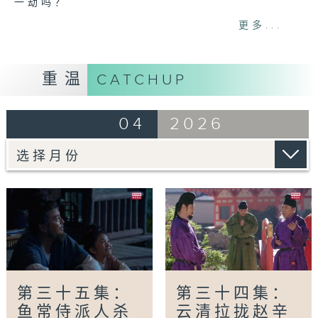
一劫吗？
更多...
网上重温至 22/04/2027
Tag:
长安的荔枝
,
雷佳音
,
岳云鹏
,
马伯庸
,
陆剧
重温
CATCHUP
04
2026
第三十五集：
第三十四集：
鱼常侍派人杀
云清拉拢赵辛