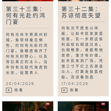
第三十三集：
第三十二集：
何有光赴约鸿
苏谅彻底失望
门宴
何有光不愿坐以待
毙，让赵辛民发放荔
何有光命令将高州封
枝股，先一步把这些
城，鱼常侍毫无惧
利益给右相送过去。
色，约何有光赴约鸿
右相眼里，谁能帮他
门宴。鱼朝恩揭开了
敛财，谁才有价值。
何有光的野心，以及
赵辛民来到广场，凭
背后真正的主人。当
借三寸不烂之舌游说
年何有光取代海虎到
众人，打算发放荔枝
长安，投靠贵人...
股。苏谅看到荔...
20/04/2026
17/04/2026
收看
收看