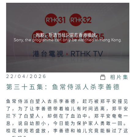
抱歉，所选节目只能在香港播放。
Sorry, the programme can only be watched in Hong Kong.
22/04/2026
相片集
第三十五集：鱼常侍派人杀李善德
鱼常侍派白望入去杀李善德，赶巧被郑平安撞见
了，为了让李善德带着袖儿有时间逃离，郑平安
拦下了白望人，却倒在了血泊中。郑平安奄奄一
息，说自幼胆小，今日能为保护家人勇敢一回。
桂花树宛若盛放，李善德和袖儿究竟能躲过了这