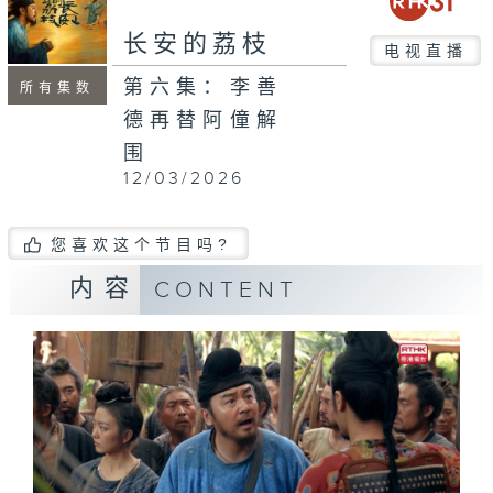
长安的荔枝
电视直播
第六集：李善
所有集数
德再替阿僮解
围
12/03/2026
您喜欢这个节目吗?
内容
CONTENT