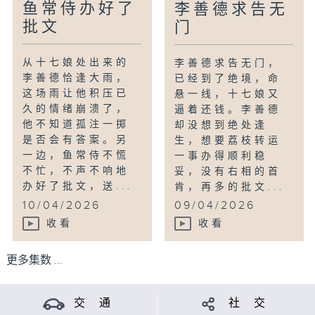
鱼常侍办好了
李善德求告无
批文
门
从十七娘处出来的
李善德求告无门，
李善德恰逢大雨，
已经到了绝境，命
这场雨让他积压已
悬一线，十七娘又
久的情绪崩溃了，
逼着还钱。李善德
他不知道孤注一掷
却没想到绝处逢
是否会有答案。另
生，想要荔枝转运
一边，鱼常侍不慌
一事办得顺利稳
不忙，不声不响地
妥，没有右相的首
办好了批文，送...
肯，再多的批文...
10/04/2026
09/04/2026
收看
收看
更多集数 ...
交 通
社 交