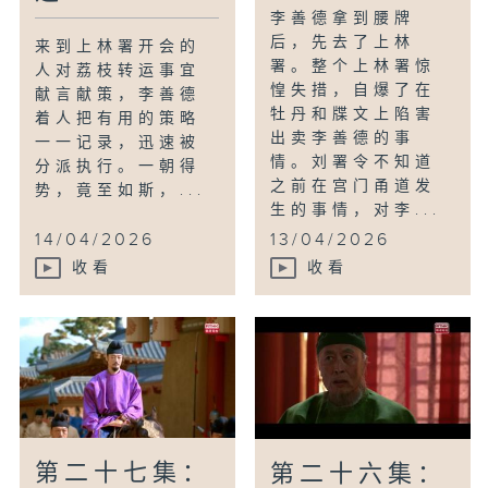
李善德拿到腰牌
后，先去了上林
来到上林署开会的
署。整个上林署惊
人对荔枝转运事宜
惶失措，自爆了在
献言献策，李善德
牡丹和牒文上陷害
着人把有用的策略
出卖李善德的事
一一记录，迅速被
情。刘署令不知道
分派执行。一朝得
之前在宫门甬道发
势，竟至如斯，...
生的事情，对李...
14/04/2026
13/04/2026
收看
收看
第二十七集：
第二十六集：