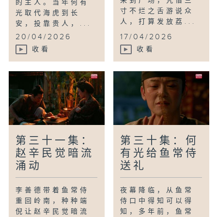
来到广场，凭借三
的主人。当年何有
寸不烂之舌游说众
光取代海虎到长
人，打算发放荔...
安，投靠贵人，...
20/04/2026
17/04/2026
收看
收看
第三十一集：
第三十集：何
赵辛民觉暗流
有光给鱼常侍
涌动
送礼
李善德带着鱼常侍
夜幕降临，从鱼常
重回岭南，种种端
侍口中得知可以得
倪让赵辛民觉暗流
知，多年前，鱼常