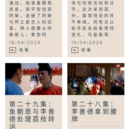
涌动，他准备静观
侍与何有光似有过
其变。郑平安找到
节，此次来到高
阿柴，说破了阿柴
州，鱼常侍目的并
与阿土是恋人的往
不单纯。何有光让
事。两人想要从阿
赵辛民去给鱼常侍
柴那儿，拿到阿...
送礼，可是鱼常...
16/04/2026
15/04/2026
收看
收看
第二十九集：
第二十八集：
鱼朝恩与李善
李善德拿到腰
德处理荔枝转
牌
运