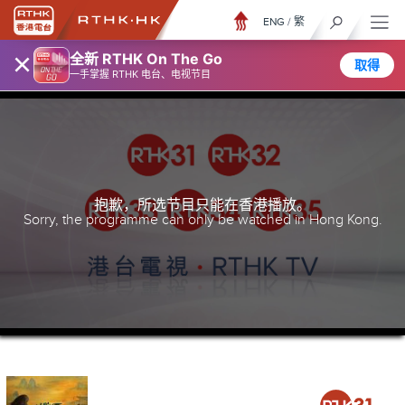
ENG
/
繁
×
全新 RTHK On The Go
取得
一手掌握 RTHK 电台、电视节目
抱歉，所选节目只能在香港播放。
Sorry, the programme can only be watched in Hong Kong.