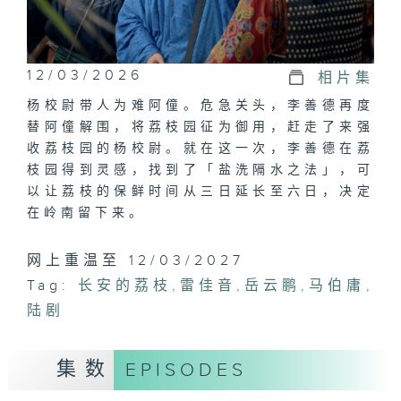
12/03/2026
相片集
杨校尉带人为难阿僮。危急关头，李善德再度
替阿僮解围，将荔枝园征为御用，赶走了来强
收荔枝园的杨校尉。就在这一次，李善德在荔
枝园得到灵感，找到了「盐洗隔水之法」，可
以让荔枝的保鲜时间从三日延长至六日，决定
在岭南留下来。
网上重温至 12/03/2027
Tag:
长安的荔枝
,
雷佳音
,
岳云鹏
,
马伯庸
,
陆剧
集数
EPISODES