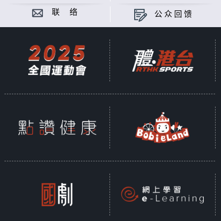
联 络
公众回馈