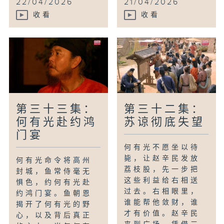
22/04/2026
21/04/2026
收看
收看
第三十三集：
第三十二集：
何有光赴约鸿
苏谅彻底失望
门宴
何有光不愿坐以待
毙，让赵辛民发放
何有光命令将高州
荔枝股，先一步把
封城，鱼常侍毫无
这些利益给右相送
惧色，约何有光赴
过去。右相眼里，
约鸿门宴。鱼朝恩
谁能帮他敛财，谁
揭开了何有光的野
才有价值。赵辛民
心，以及背后真正