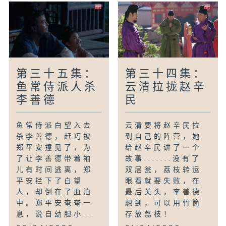
第三十五集：
第三十四集：
鱼常侍派人杀
云清拉拢赵辛
李善德
民
鱼常侍派白望入去
云清要将赵辛民拉
杀李善德，赶巧被
到自己的阵营，她
郑平安撞见了，为
给赵辛民讲了一个
了让李善德带着袖
故事.......没有了
儿有时间逃离，郑
双层瓮，荔枝转运
平安拦下了白望
眼看就要失败，在
人，却倒在了血泊
最后关头，李善德
中。郑平安奄奄一
想到，可以用竹筒
息，说自幼胆小...
存放荔枝！