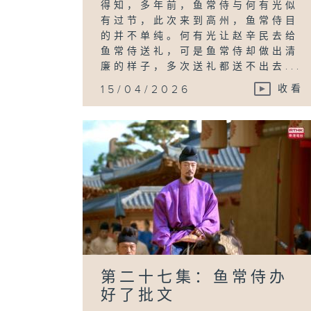
得知，多年前，鱼常侍与何有光似
有过节，此次来到高州，鱼常侍目
的并不单纯。何有光让赵辛民去给
鱼常侍送礼，可是鱼常侍却做出清
廉的样子，多次送礼都送不出去...
15/04/2026
收看
第二十七集：鱼常侍办
好了批文