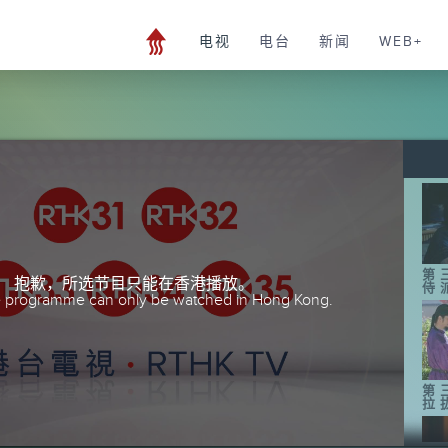
电视
电台
新闻
WEB+
第
抱歉，所选节目只能在香港播放。
侍
he programme can only be watched in Hong Kong.
第
拉