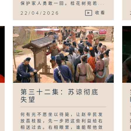
保护家人勇敢一回。桂花树宛若...
22/04/2026
收看
第三十二集：苏谅彻底
失望
何有光不愿坐以待毙，让赵辛民发
放荔枝股，先一步把这些利益给右
相送过去。右相眼里，谁能帮他敛