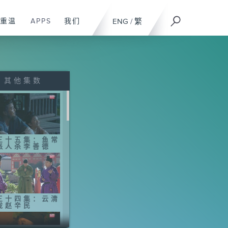
重温
APPS
我们
ENG
/
繁
其他集数
三十五集：鱼常
派人杀李善德
三十四集：云清
拢赵辛民