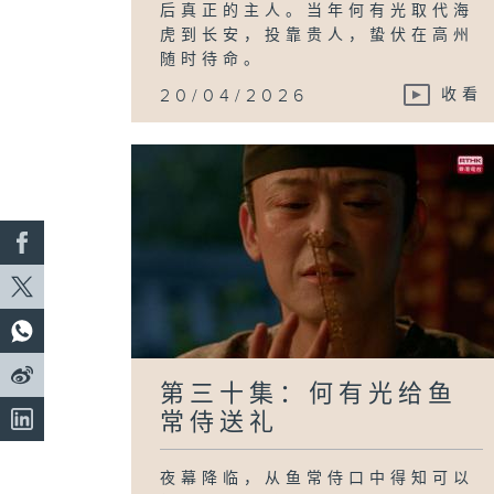
后真正的主人。当年何有光取代海
虎到长安，投靠贵人，蛰伏在高州
随时待命。
20/04/2026
收看
第三十集：何有光给鱼
常侍送礼
夜幕降临，从鱼常侍口中得知可以