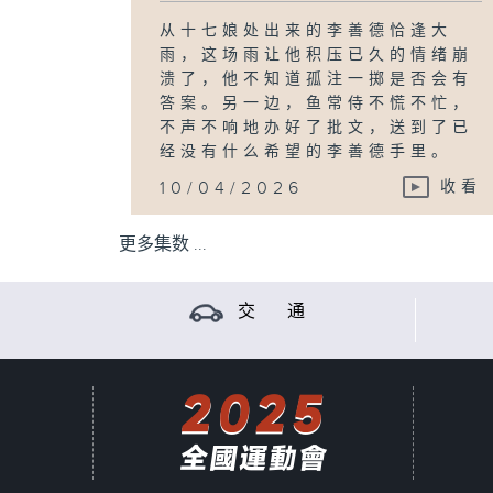
从十七娘处出来的李善德恰逢大
雨，这场雨让他积压已久的情绪崩
溃了，他不知道孤注一掷是否会有
答案。另一边，鱼常侍不慌不忙，
不声不响地办好了批文，送到了已
经没有什么希望的李善德手里。
10/04/2026
收看
更多集数 ...
交 通