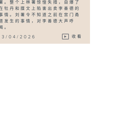
署。整个上林署惊惶失措，自爆了
在牡丹和牒文上陷害出卖李善德的
事情。刘署令不知道之前在宫门甬
道发生的事情，对李善德大声呼
喝。
13/04/2026
收看