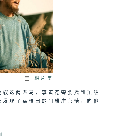
二十九集：鱼朝
与李善德处理荔
转运
二十八集：李善
拿到腰牌
相片集
驾驭这两匹马，李善德需要找到顶级
二十七集：鱼常
德发现了荔枝园的闫雅庄善骑，向他
办好了批文
二十六集：李善
剧