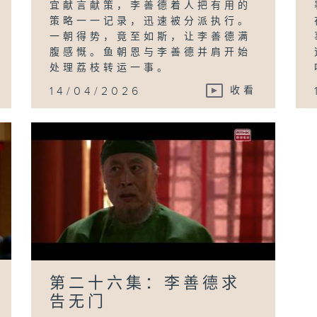
宜献言献策，李善德着人把有用的
策略一一记录，迅速被分派执行。
一朝得势，竟至如斯，让李善德满
腹感慨。鱼朝恩与李善德并肩开始
处理荔枝转运一事。
14/04/2026
收看
第二十六集：李善德求
告无门