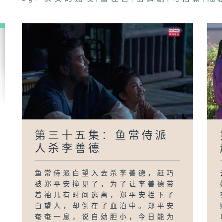
德
第三十五集：鱼常侍派
人杀李善德
鱼常侍派白望入去杀李善德，赶巧
被郑平安撞见了，为了让李善德带
着袖儿有时间逃离，郑平安拦下了
白望人，却倒在了血泊中。郑平安
奄奄一息，说自幼胆小，今日能为