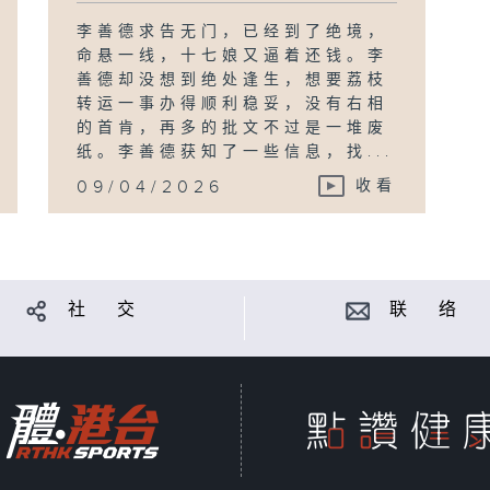
李善德求告无门，已经到了绝境，
命悬一线，十七娘又逼着还钱。李
善德却没想到绝处逢生，想要荔枝
转运一事办得顺利稳妥，没有右相
的首肯，再多的批文不过是一堆废
纸。李善德获知了一些信息，找...
09/04/2026
收看
社 交
联 络