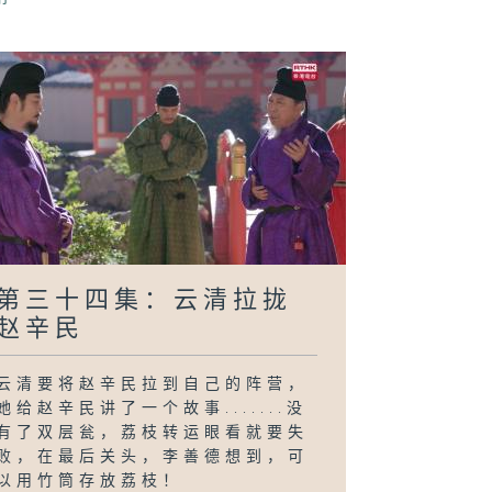
求告无门
第三十四集：云清拉拢
赵辛民
云清要将赵辛民拉到自己的阵营，
她给赵辛民讲了一个故事.......没
有了双层瓮，荔枝转运眼看就要失
败，在最后关头，李善德想到，可
以用竹筒存放荔枝！