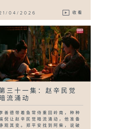
21/04/2026
收看
第三十一集：赵辛民觉
暗流涌动
李善德带着鱼常侍重回岭南，种种
端倪让赵辛民觉暗流涌动，他准备
静观其变。郑平安找到阿柴，说破