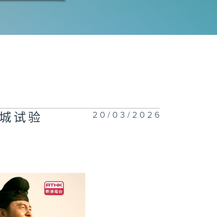
三十三集：何有
赴约鸿门宴
三十二集：苏谅
底失望
20/03/2026
城试验
三十一集：赵辛
觉暗流涌动
三十集：何有光
鱼常侍送礼