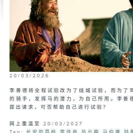
第
恩
枝
第
德
20/03/2026
李善德将全程试验改为了绕城试验，而为了
第
的骑手，发挥马的潜力，为自己所用。李善
侍
提出请求，可否帮助自己进行试验？
网上重温至 20/03/2027
第
Tag:
长安的荔枝
,
雷佳音
,
岳云鹏
,
马伯庸
,
陆