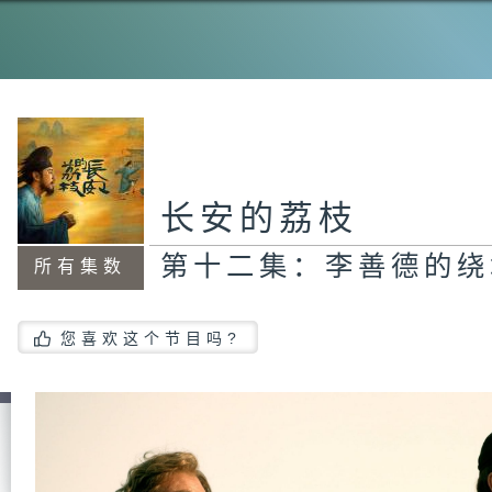
第
光
第
彻
长安的荔枝
第十二集：李善德的绕
所有集数
第
民
您喜欢这个节目吗?
第
给