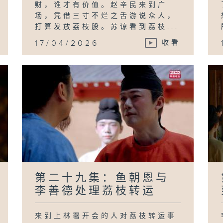
财，谁才有价值。赵辛民来到广
场，凭借三寸不烂之舌游说众人，
打算发放荔枝股。苏谅看到荔枝...
17/04/2026
收看
第二十九集：鱼朝恩与
李善德处理荔枝转运
来到上林署开会的人对荔枝转运事