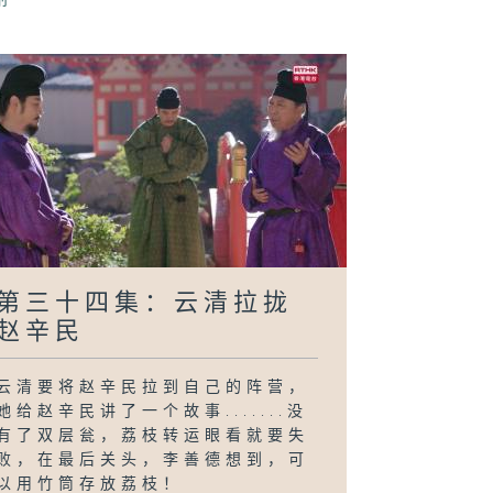
求告无门
第三十四集：云清拉拢
赵辛民
云清要将赵辛民拉到自己的阵营，
她给赵辛民讲了一个故事.......没
有了双层瓮，荔枝转运眼看就要失
败，在最后关头，李善德想到，可
以用竹筒存放荔枝！