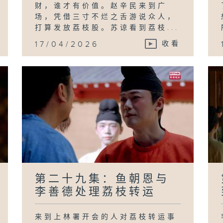
财，谁才有价值。赵辛民来到广
场，凭借三寸不烂之舌游说众人，
打算发放荔枝股。苏谅看到荔枝...
17/04/2026
收看
第二十九集：鱼朝恩与
李善德处理荔枝转运
来到上林署开会的人对荔枝转运事