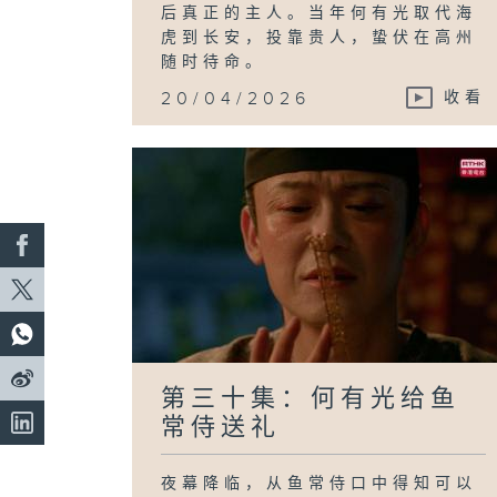
后真正的主人。当年何有光取代海
虎到长安，投靠贵人，蛰伏在高州
随时待命。
20/04/2026
收看
第三十集：何有光给鱼
常侍送礼
夜幕降临，从鱼常侍口中得知可以