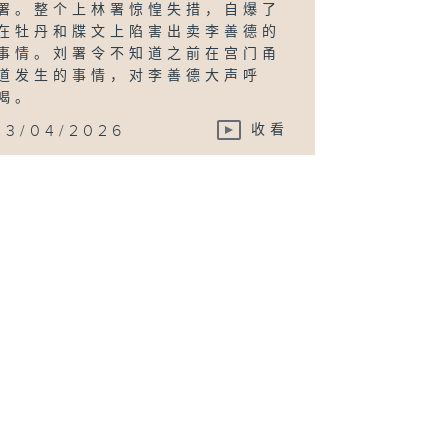
署。整个上林署惊惶失措，自爆了
在牡丹和牒文上陷害出卖李善德的
事情。刘署令不知道之前在宫门甬
道发生的事情，对李善德大声呼
喝。
13/04/2026
收看