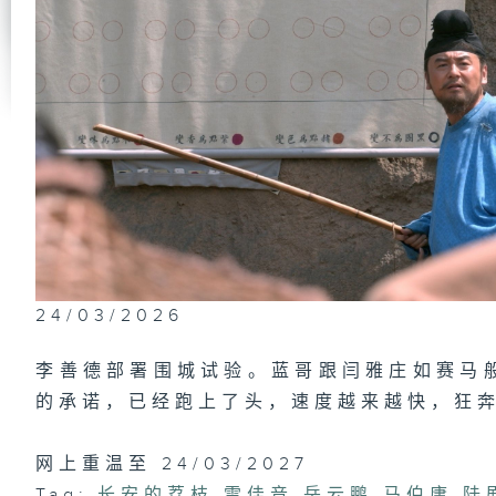
第
恩
枝
第
德
24/03/2026
第
李善德部署围城试验。蓝哥跟闫雅庄如赛马
侍
的承诺，已经跑上了头，速度越来越快，狂
网上重温至 24/03/2027
第
Tag:
长安的荔枝
,
雷佳音
,
岳云鹏
,
马伯庸
,
陆