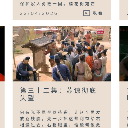
保护家人勇敢一回。桂花树宛若...
22/04/2026
收看
第三十二集：苏谅彻底
失望
何有光不愿坐以待毙，让赵辛民发
放荔枝股，先一步把这些利益给右
相送过去。右相眼里，谁能帮他敛