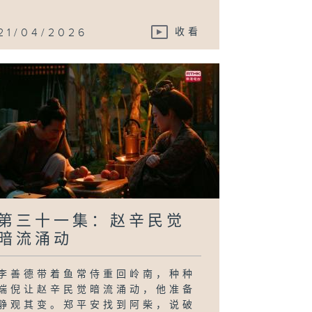
21/04/2026
收看
第三十一集：赵辛民觉
暗流涌动
李善德带着鱼常侍重回岭南，种种
端倪让赵辛民觉暗流涌动，他准备
静观其变。郑平安找到阿柴，说破