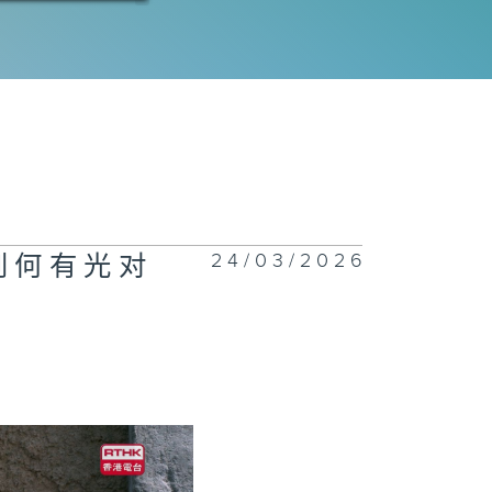
三十三集：何有
赴约鸿门宴
三十二集：苏谅
底失望
24/03/2026
到何有光对
三十一集：赵辛
觉暗流涌动
三十集：何有光
鱼常侍送礼