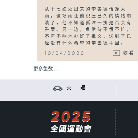
从十七娘处出来的李善德恰逢大
雨，这场雨让他积压已久的情绪崩
溃了，他不知道孤注一掷是否会有
答案。另一边，鱼常侍不慌不忙，
不声不响地办好了批文，送到了已
经没有什么希望的李善德手里。
10/04/2026
收看
更多集数 ...
交 通