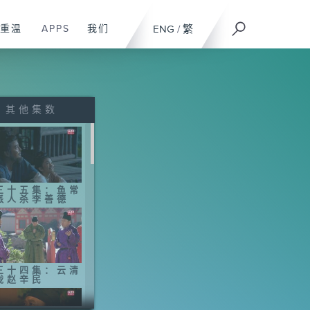
重温
APPS
我们
ENG
/
繁
其他集数
三十五集：鱼常
派人杀李善德
三十四集：云清
拢赵辛民