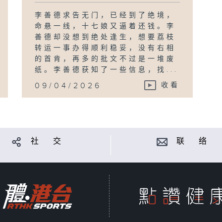
李善德求告无门，已经到了绝境，
命悬一线，十七娘又逼着还钱。李
善德却没想到绝处逢生，想要荔枝
转运一事办得顺利稳妥，没有右相
的首肯，再多的批文不过是一堆废
纸。李善德获知了一些信息，找...
09/04/2026
收看
社 交
联 络