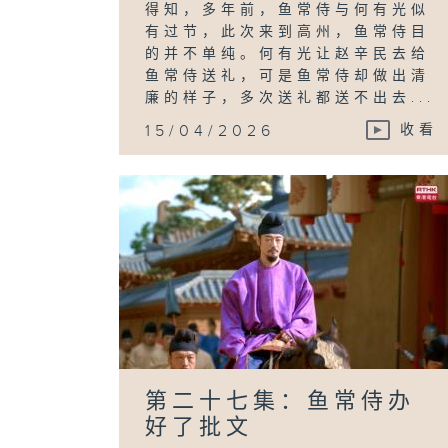
得知，多年前，鱼常侍与何有光似
有过节，此次来到高州，鱼常侍目
的并不单纯。何有光让赵辛民去给
鱼常侍送礼，可是鱼常侍却做出清
廉的样子，多次送礼都送不出去...
15/04/2026
收看
第二十七集：鱼常侍办
好了批文