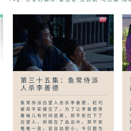
德
第三十五集：鱼常侍派
人杀李善德
鱼常侍派白望入去杀李善德，赶巧
被郑平安撞见了，为了让李善德带
着袖儿有时间逃离，郑平安拦下了
白望人，却倒在了血泊中。郑平安
奄奄一息，说自幼胆小，今日能为