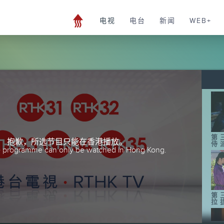
电视
电台
新闻
WEB+
第
抱歉，所选节目只能在香港播放。
侍
he programme can only be watched in Hong Kong.
第
拉