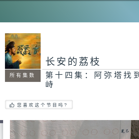
第
光
第
彻
长安的荔枝
第十四集：阿弥塔找
所有集数
峙
第
民
您喜欢这个节目吗?
第
给