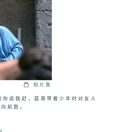
二十九集：鱼朝
与李善德处理荔
转运
二十八集：李善
拿到腰牌
相片集
二十七集：鱼常
般你追我赶，蓝哥带着少年时对友人
办好了批文
奔向前跑。
二十六集：李善
剧