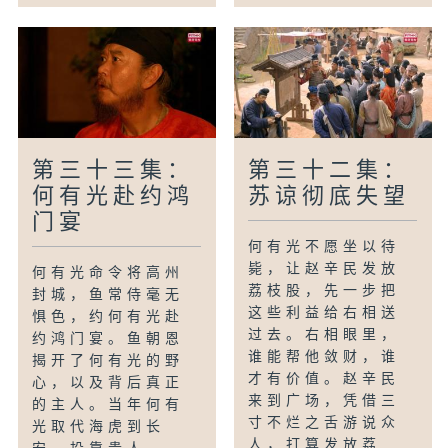
第三十三集：
第三十二集：
何有光赴约鸿
苏谅彻底失望
门宴
何有光不愿坐以待
毙，让赵辛民发放
何有光命令将高州
荔枝股，先一步把
封城，鱼常侍毫无
这些利益给右相送
惧色，约何有光赴
过去。右相眼里，
约鸿门宴。鱼朝恩
谁能帮他敛财，谁
揭开了何有光的野
才有价值。赵辛民
心，以及背后真正
来到广场，凭借三
的主人。当年何有
寸不烂之舌游说众
光取代海虎到长
人，打算发放荔...