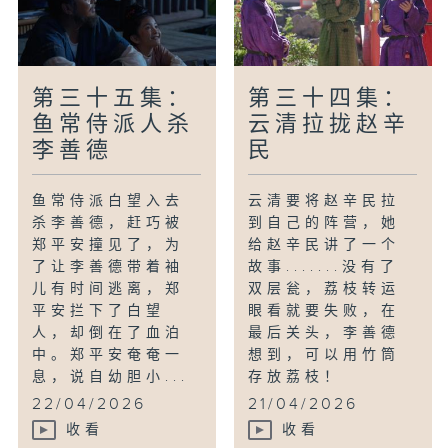
第三十五集：
第三十四集：
鱼常侍派人杀
云清拉拢赵辛
李善德
民
鱼常侍派白望入去
云清要将赵辛民拉
杀李善德，赶巧被
到自己的阵营，她
郑平安撞见了，为
给赵辛民讲了一个
了让李善德带着袖
故事.......没有了
儿有时间逃离，郑
双层瓮，荔枝转运
平安拦下了白望
眼看就要失败，在
人，却倒在了血泊
最后关头，李善德
中。郑平安奄奄一
想到，可以用竹筒
息，说自幼胆小...
存放荔枝！
22/04/2026
21/04/2026
收看
收看