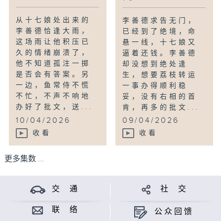
从十七娘处出来的
李善德求告无门，
李善德恰逢大雨，
已经到了绝境，命
这场雨让他积压已
悬一线，十七娘又
久的情绪崩溃了，
逼着还钱。李善德
他不知道孤注一掷
却没想到绝处逢
是否会有答案。另
生，想要荔枝转运
一边，鱼常侍不慌
一事办得顺利稳
不忙，不声不响地
妥，没有右相的首
办好了批文，送...
肯，再多的批文...
10/04/2026
09/04/2026
收看
收看
更多集数 ...
交 通
社 交
联 络
公众回馈