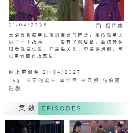
21/04/2026
相片集
云清要将赵辛民拉到自己的阵营，她给赵辛民
讲了一个故事.......没有了双层瓮，荔枝转运
眼看就要失败，在最后关头，李善德想到，可
以用竹筒存放荔枝！
网上重温至 21/04/2027
Tag:
长安的荔枝
,
雷佳音
,
岳云鹏
,
马伯庸
,
陆剧
集数
EPISODES