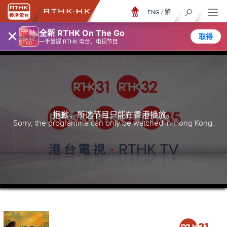
ENG
/
繁
×
全新 RTHK On The Go
取得
一手掌握 RTHK 电台、电视节目
抱歉，所选节目只能在香港播放。
Sorry, the programme can only be watched in Hong Kong.