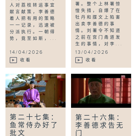
署。整个上林署惊
人对荔枝转运事宜
惶失措，自爆了在
献言献策，李善德
牡丹和牒文上陷害
着人把有用的策略
出卖李善德的事
一一记录，迅速被
情。刘署令不知道
分派执行。一朝得
之前在宫门甬道发
势，竟至如斯，...
生的事情，对李...
14/04/2026
13/04/2026
收看
收看
第二十七集：
第二十六集：
鱼常侍办好了
李善德求告无
批文
门