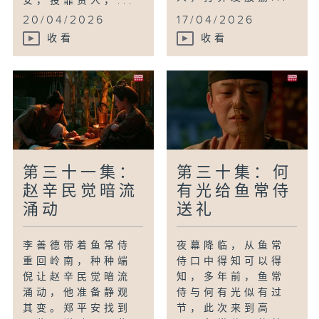
安，投靠贵人，...
20/04/2026
17/04/2026
收看
收看
第三十一集：
第三十集：何
赵辛民觉暗流
有光给鱼常侍
涌动
送礼
李善德带着鱼常侍
夜幕降临，从鱼常
重回岭南，种种端
侍口中得知可以得
倪让赵辛民觉暗流
知，多年前，鱼常
涌动，他准备静观
侍与何有光似有过
其变。郑平安找到
节，此次来到高