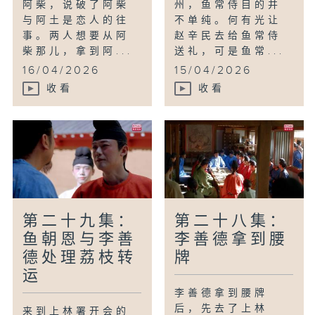
阿柴，说破了阿柴
州，鱼常侍目的并
与阿土是恋人的往
不单纯。何有光让
事。两人想要从阿
赵辛民去给鱼常侍
柴那儿，拿到阿...
送礼，可是鱼常...
16/04/2026
15/04/2026
收看
收看
第二十九集：
第二十八集：
鱼朝恩与李善
李善德拿到腰
德处理荔枝转
牌
运
李善德拿到腰牌
后，先去了上林
来到上林署开会的