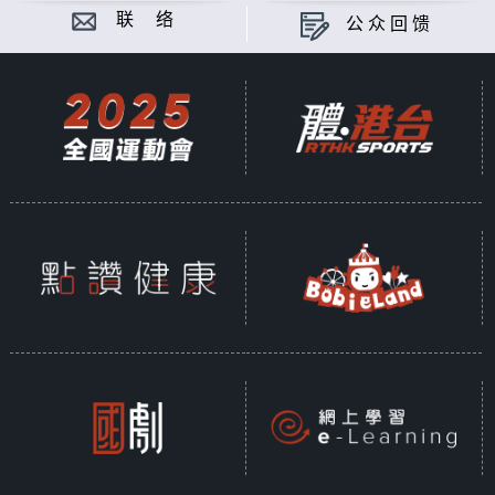
的第六次。虽然迁往较凉栖息地被视为物种逃
联 络
公众回馈
离暖化气候的一个方法，可是根据大部份物种
过往的迁徙速度，它们根本走避不及，难逃绝
种的命运。 一连两集，我们将会深入亚洲丛
林、海洋和自然栖息地，与一众环保分子及专
家见面，尝试拯救我们濒临绝种的动物。
The Intergovernmental Panel on
Climate Change estimates that by
2100, up to 50% of the world’s
species-about 1 million animals
and plants-are at risk of
extinction due to human
activities. Rising temperatures
and climate change reduce food
availability, reproduction success,
and disrupt habitats, threatening
species like Asiatic elephants and
green sea turtles in Asia. Human