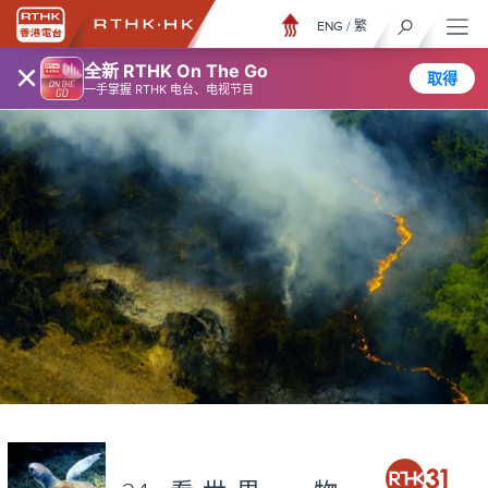
ENG
/
繁
×
全新 RTHK On The Go
取得
一手掌握 RTHK 电台、电视节目