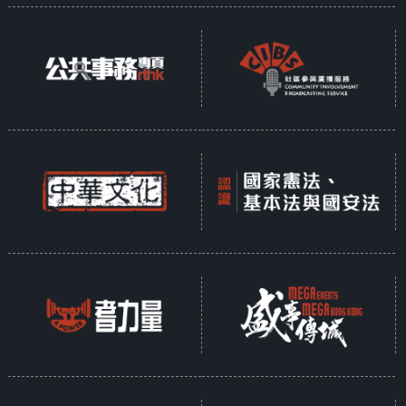
exploitation, pollution, and
climate change exacerbate these
impacts, driving a mass extinction
event. Cooler habitats offer
limited refuge as species cannot
migrate fast enough. This two-part
series explores these challenges
and highlights activists’ efforts to
save wildlife. Additionally, salt’s
role in climate impact and green
energy innovations is examined as
a potential tool for sustainability.