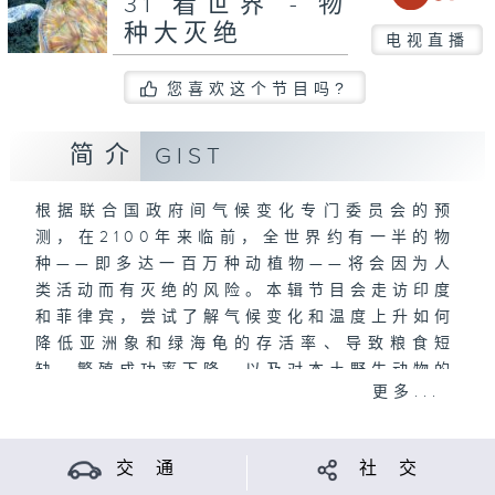
31 看世界 - 物
种大灭绝
电视直播
您喜欢这个节目吗?
简介
GIST
根据联合国政府间气候变化专门委员会的预
测，在2100年来临前，全世界约有一半的物
种——即多达一百万种动植物——将会因为人
类活动而有灭绝的风险。本辑节目会走访印度
和菲律宾，尝试了解气候变化和温度上升如何
降低亚洲象和绿海龟的存活率、导致粮食短
缺、繁殖成功率下降，以及对本土野生动物的
更多...
居住环境造成干扰；沿途我们还会调查一下，
人类过度开发动物栖息地和污染问题如何令情
况恶化。 很多专家都指出，地球正面临所谓
交 通
社 交
的「物种大灭絶」，而今次仅是过去五亿年来