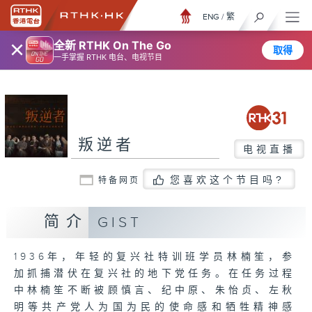
ENG
/
繁
×
全新 RTHK On The Go
取得
一手掌握 RTHK 电台、电视节目
叛逆者
电视直播
您喜欢这个节目吗?
特备网页
简介
GIST
1936年，年轻的复兴社特训班学员林楠笙，参
加抓捕潜伏在复兴社的地下党任务。在任务过程
中林楠笙不断被顾慎言、纪中原、朱怡贞、左秋
明等共产党人为国为民的使命感和牺牲精神感