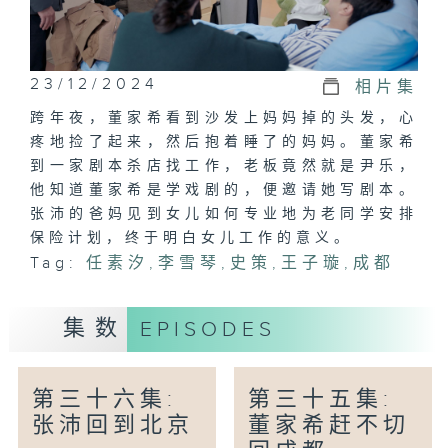
23/12/2024
相片集
跨年夜，董家希看到沙发上妈妈掉的头发，心
疼地捡了起来，然后抱着睡了的妈妈。董家希
到一家剧本杀店找工作，老板竟然就是尹乐，
他知道董家希是学戏剧的，便邀请她写剧本。
张沛的爸妈见到女儿如何专业地为老同学安排
保险计划，终于明白女儿工作的意义。
Tag:
任素汐
,
李雪琴
,
史策
,
王子璇
,
成都
集数
EPISODES
第三十六集:
第三十五集:
张沛回到北京
董家希赶不切