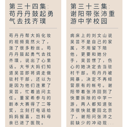
第三十四集:
第三十三集:
苟丹丹鼓起勇
谢阳带张沛重
气去找齐璞
游中学校园
苟丹丹帮大妈化妆
病床上的刘文山说
的视频竟然火了，
吴芸不是自己的家
涨了很多粉丝。苟
属，不用留下陪
丹丹鼓起勇气去找
他，更要和她分
齐璞，说出了心里
手，吴芸愣了，伤
话。大爷大妈们知
心的她决定去当驻
道吴芸即将调走做
村干部。苟丹丹被
驻村干部，还以为
网暴，决定不再经
是因为他们连累了
营原有的帐号。谢
吴芸，忙着追问主
阳带着张沛回到了
任。董家希参与的
快要拆除的中学一
剧本大赛得了二等
游，两人都知道张
奖，立刻打电话给
沛很快就要回北京
妈妈报喜，岂料母
了，谢阳问张沛之
亲已进了医院。
前缺少的冲动现...