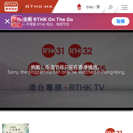
ENG
/
繁
×
全新 RTHK On The Go
取得
一手掌握 RTHK 电台、电视节目
抱歉，所选节目只能在香港播放。
Sorry, the programme can only be watched in Hong Kong.