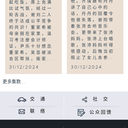
他。齐璞跟苟丹丹
起吃饭，席上充满
讲了自己心中的
比试气氛，经过一
话，丹丹的回覆令
轮舌战，谢刘二人
他很失落。谢阳带
终于达成公平竞争
着张沛去听音乐
的共识！董家希被
会，更带来了张沛
母亲困在家里，温
妈妈。张沛上台唱
习考注册会计师
歌，张沛妈妈听得
证，尹乐十分想念
很感动，后悔当初
董家希。吴芸被派
阻止了女儿去参...
去区帮扶，挨家...
31/12/2024
30/12/2024
更多集数 ...
交 通
社 交
联 络
公众回馈