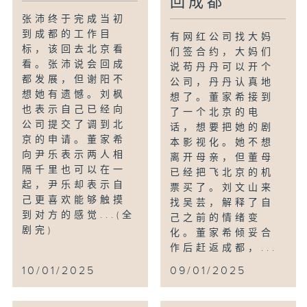
回成都
张沛终于完成当初
到成都的工作目
有网红公司找大妈
标，该回去北京看
们签合约，大妈们
看。张沛说会回成
说苟丹丹可以开个
都发展，但谢阳不
公司，丹丹认真地
想她有遗憾。刘枫
想了。董家希接到
也表示自己已经向
了一个北京的电
公司提交了调到北
话，想要把她的剧
京的申请。董家希
本影视化。她不想
向尹乐表示两人相
离开母亲，但董母
隔千里也可以在一
已经把飞北京的机
起，尹乐却表示自
票买了。刘文山来
己更喜欢能够触摸
找吴芸，解释了自
到对方的感觉...(全
己之前的情绪变
剧完)
化。董家希倾妥合
作后赶返成都，...
10/01/2025
09/01/2025