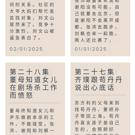
张沛跟董家希说和
间的关系。社区的
谢阳没有可能，自
大爷大妈们帮忙吴
己就要去北京，但
芸找对象，刘文山
是谢阳不会离开成
居然来了。竞争十
都。张沛去跑步，
分激烈，刘文山被
刘枫也来一起跑，
逼急表白了。
两人还比赛了，...
02/01/2025
01/01/2025
第二十八集:
第二十七集:
董母知道女儿
齐璞跟苟丹丹
在剧场杀工作
说出心底话
而愤怒
苏方利的父母来到
找苟丹丹，要把孙
董母终知道女儿和
子带回上海。苟丹
尹乐做剧本杀的工
丹直言孩子是自己
作，不能接受。张
生的，会照顾好
沛、谢阳和刘枫一