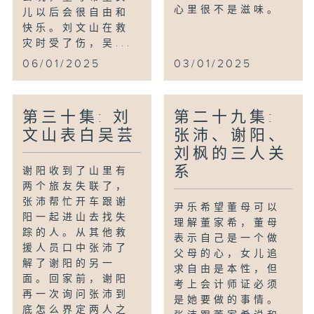
心里很不是滋味。
儿以后会很自由和
快乐。刘文山在救
灾时受了伤，吴...
06/01/2025
03/01/2025
第三十集: 刘
第二十九集:
文山表白吴芸
张沛、谢阳、
刘枫的三人关
系
谢阳收到了山里有
两个旅友失联了，
张沛帮忙开车跟谢
尹乐希望董母可以
阳一起进山去找失
理解董家希，董母
踪的人。从其他救
表示自己是一个做
援人员口中张沛了
父母的心，女儿追
解了谢阳的另一
求自由是本性，但
面。回家前，谢阳
考上会计师证必须
再一次询问张沛到
是她要做的事情。
底怎么界定两人之