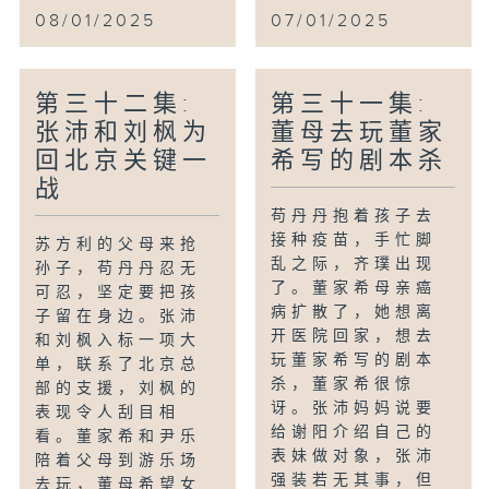
08/01/2025
07/01/2025
第三十二集:
第三十一集:
张沛和刘枫为
董母去玩董家
回北京关键一
希写的剧本杀
战
苟丹丹抱着孩子去
接种疫苗，手忙脚
苏方利的父母来抢
乱之际，齐璞出现
孙子，苟丹丹忍无
了。董家希母亲癌
可忍，坚定要把孩
病扩散了，她想离
子留在身边。张沛
开医院回家，想去
和刘枫入标一项大
玩董家希写的剧本
单，联系了北京总
杀，董家希很惊
部的支援，刘枫的
讶。张沛妈妈说要
表现令人刮目相
给谢阳介绍自己的
看。董家希和尹乐
表妹做对象，张沛
陪着父母到游乐场
强装若无其事，但
去玩，董母希望女