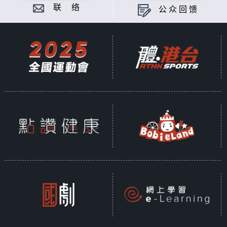
联 络
公众回馈