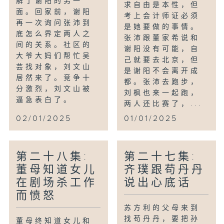
解了谢阳的另一
求自由是本性，但
面。回家前，谢阳
考上会计师证必须
再一次询问张沛到
是她要做的事情。
底怎么界定两人之
张沛跟董家希说和
间的关系。社区的
谢阳没有可能，自
大爷大妈们帮忙吴
己就要去北京，但
芸找对象，刘文山
是谢阳不会离开成
居然来了。竞争十
都。张沛去跑步，
分激烈，刘文山被
刘枫也来一起跑，
逼急表白了。
两人还比赛了，...
02/01/2025
01/01/2025
第二十八集:
第二十七集:
董母知道女儿
齐璞跟苟丹丹
在剧场杀工作
说出心底话
而愤怒
苏方利的父母来到
找苟丹丹，要把孙
董母终知道女儿和