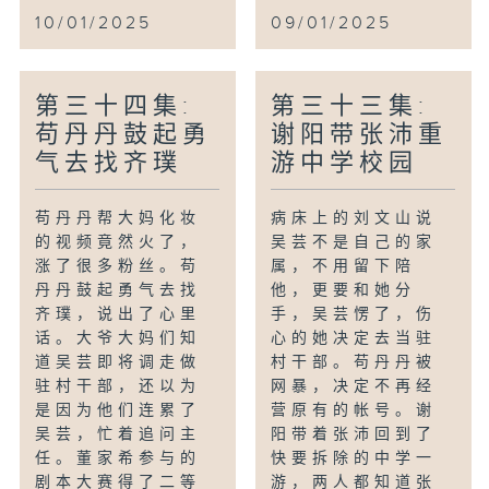
10/01/2025
09/01/2025
第三十四集:
第三十三集:
苟丹丹鼓起勇
谢阳带张沛重
气去找齐璞
游中学校园
苟丹丹帮大妈化妆
病床上的刘文山说
的视频竟然火了，
吴芸不是自己的家
涨了很多粉丝。苟
属，不用留下陪
丹丹鼓起勇气去找
他，更要和她分
齐璞，说出了心里
手，吴芸愣了，伤
话。大爷大妈们知
心的她决定去当驻
道吴芸即将调走做
村干部。苟丹丹被
驻村干部，还以为
网暴，决定不再经
是因为他们连累了
营原有的帐号。谢
吴芸，忙着追问主
阳带着张沛回到了
任。董家希参与的
快要拆除的中学一
剧本大赛得了二等
游，两人都知道张