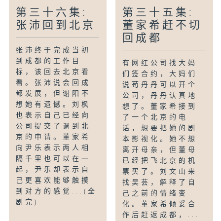
第三十六集:
第三十五集:
张沛回到北京
董家希赶不切
回成都
张沛终于完成当初
到成都的工作目
有网红公司找大妈
标，该回去北京看
们签合约，大妈们
看。张沛说会回成
说苟丹丹可以开个
都发展，但谢阳不
公司，丹丹认真地
想她有遗憾。刘枫
想了。董家希接到
也表示自己已经向
了一个北京的电
公司提交了调到北
话，想要把她的剧
京的申请。董家希
本影视化。她不想
向尹乐表示两人相
离开母亲，但董母
隔千里也可以在一
已经把飞北京的机
起，尹乐却表示自
票买了。刘文山来
己更喜欢能够触摸
找吴芸，解释了自
到对方的感觉...(全
己之前的情绪变
剧完)
化。董家希倾妥合
作后赶返成都，...