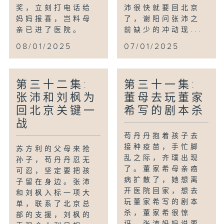
奖，立刻打电话给
沛很快就要回北京
妈妈报喜，岂料母
了，谢阳问张沛之
亲已进了医院。
前缺少的冲动现...
08/01/2025
07/01/2025
第三十二集:
第三十一集:
张沛和刘枫为
董母去玩董家
回北京关键一
希写的剧本杀
战
苟丹丹抱着孩子去
接种疫苗，手忙脚
苏方利的父母来抢
乱之际，齐璞出现
孙子，苟丹丹忍无
了。董家希母亲癌
可忍，坚定要把孩
病扩散了，她想离
子留在身边。张沛
开医院回家，想去
和刘枫入标一项大
玩董家希写的剧本
单，联系了北京总
杀，董家希很惊
部的支援，刘枫的
讶。张沛妈妈说要