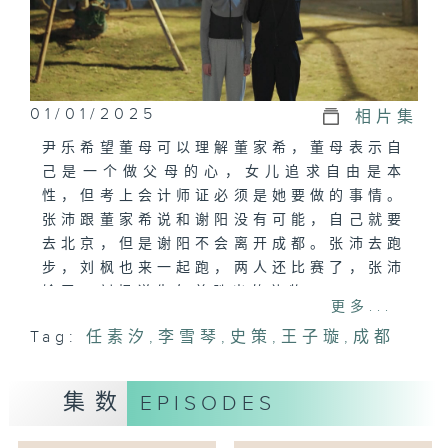
01/01/2025
相片集
尹乐希望董母可以理解董家希，董母表示自
己是一个做父母的心，女儿追求自由是本
性，但考上会计师证必须是她要做的事情。
张沛跟董家希说和谢阳没有可能，自己就要
去北京，但是谢阳不会离开成都。张沛去跑
步，刘枫也来一起跑，两人还比赛了，张沛
输了，刘枫说先欠着胜出的礼物。
更多...
Tag:
任素汐
,
李雪琴
,
史策
,
王子璇
,
成都
集数
EPISODES