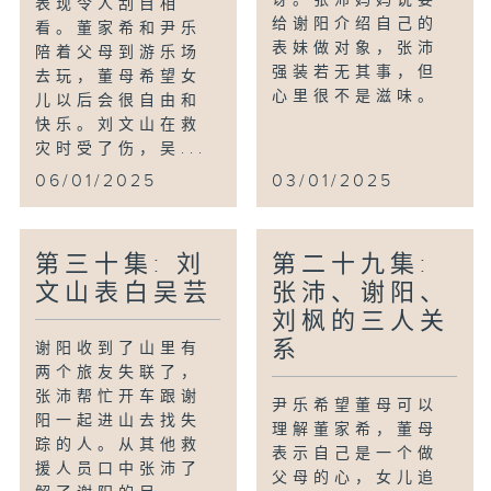
表现令人刮目相
给谢阳介绍自己的
看。董家希和尹乐
表妹做对象，张沛
陪着父母到游乐场
强装若无其事，但
去玩，董母希望女
心里很不是滋味。
儿以后会很自由和
快乐。刘文山在救
灾时受了伤，吴...
06/01/2025
03/01/2025
第三十集: 刘
第二十九集:
文山表白吴芸
张沛、谢阳、
刘枫的三人关
系
谢阳收到了山里有
两个旅友失联了，
张沛帮忙开车跟谢
尹乐希望董母可以
阳一起进山去找失
理解董家希，董母
踪的人。从其他救
表示自己是一个做
援人员口中张沛了
父母的心，女儿追