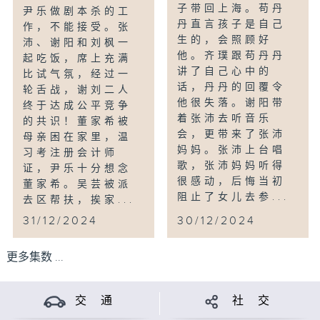
子带回上海。苟丹
尹乐做剧本杀的工
丹直言孩子是自己
作，不能接受。张
生的，会照顾好
沛、谢阳和刘枫一
他。齐璞跟苟丹丹
起吃饭，席上充满
讲了自己心中的
比试气氛，经过一
话，丹丹的回覆令
轮舌战，谢刘二人
他很失落。谢阳带
终于达成公平竞争
着张沛去听音乐
的共识！董家希被
会，更带来了张沛
母亲困在家里，温
妈妈。张沛上台唱
习考注册会计师
歌，张沛妈妈听得
证，尹乐十分想念
很感动，后悔当初
董家希。吴芸被派
阻止了女儿去参...
去区帮扶，挨家...
31/12/2024
30/12/2024
更多集数 ...
交 通
社 交