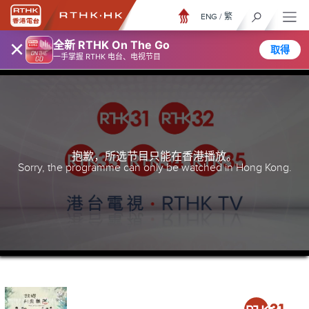
ENG
/
繁
×
全新 RTHK On The Go
取得
一手掌握 RTHK 电台、电视节目
抱歉，所选节目只能在香港播放。
Sorry, the programme can only be watched in Hong Kong.