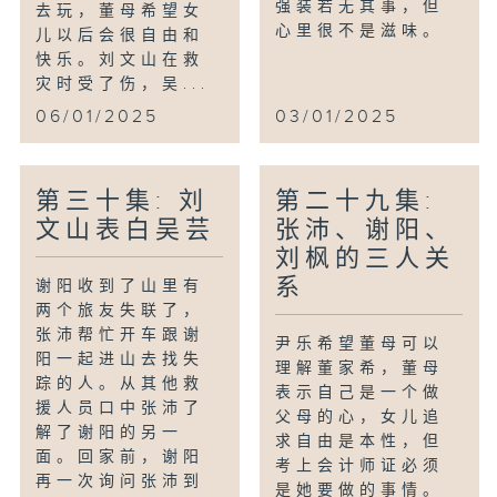
强装若无其事，但
去玩，董母希望女
心里很不是滋味。
儿以后会很自由和
快乐。刘文山在救
灾时受了伤，吴...
06/01/2025
03/01/2025
第三十集: 刘
第二十九集:
文山表白吴芸
张沛、谢阳、
刘枫的三人关
系
谢阳收到了山里有
两个旅友失联了，
张沛帮忙开车跟谢
尹乐希望董母可以
阳一起进山去找失
理解董家希，董母
踪的人。从其他救
表示自己是一个做
援人员口中张沛了
父母的心，女儿追
解了谢阳的另一
求自由是本性，但
面。回家前，谢阳
考上会计师证必须
再一次询问张沛到
是她要做的事情。