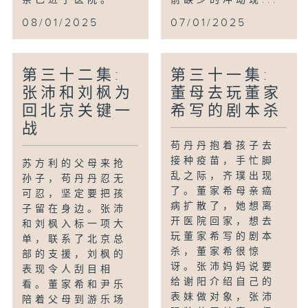
08/01/2025
07/01/2025
第三十二集:
第三十一集:
张沛和刘枫为
董母去玩董家
回北京关键一
希写的剧本杀
战
苟丹丹抱着孩子去
接种疫苗，手忙脚
苏方利的父母来抢
乱之际，齐璞出现
孙子，苟丹丹忍无
了。董家希母亲癌
可忍，坚定要把孩
病扩散了，她想离
子留在身边。张沛
开医院回家，想去
和刘枫入标一项大
玩董家希写的剧本
单，联系了北京总
杀，董家希很惊
部的支援，刘枫的
讶。张沛妈妈说要
表现令人刮目相
给谢阳介绍自己的
看。董家希和尹乐
表妹做对象，张沛
陪着父母到游乐场