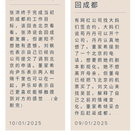
回成都
张沛终于完成当初
到成都的工作目
有网红公司找大妈
标，该回去北京看
们签合约，大妈们
看。张沛说会回成
说苟丹丹可以开个
都发展，但谢阳不
公司，丹丹认真地
想她有遗憾。刘枫
想了。董家希接到
也表示自己已经向
了一个北京的电
公司提交了调到北
话，想要把她的剧
京的申请。董家希
本影视化。她不想
向尹乐表示两人相
离开母亲，但董母
隔千里也可以在一
已经把飞北京的机
起，尹乐却表示自
票买了。刘文山来
己更喜欢能够触摸
找吴芸，解释了自
到对方的感觉...(全
己之前的情绪变
剧完)
化。董家希倾妥合
作后赶返成都，...
10/01/2025
09/01/2025