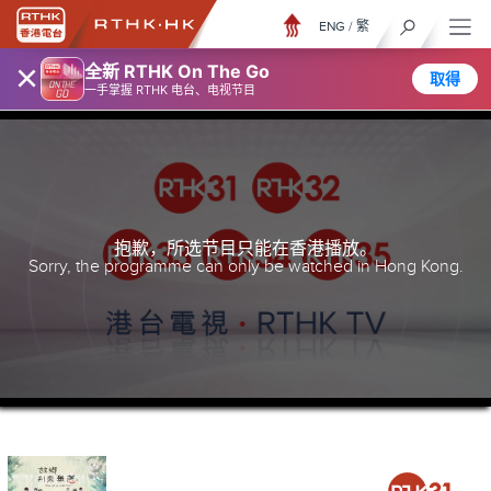
ENG
/
繁
×
全新 RTHK On The Go
取得
一手掌握 RTHK 电台、电视节目
抱歉，所选节目只能在香港播放。
Sorry, the programme can only be watched in Hong Kong.