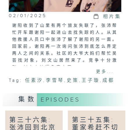
02/01/2025
相片集
谢阳收到了山里有两个旅友失联了，张沛帮
忙开车跟谢阳一起进山去找失踪的人。从其
他救援人员口中张沛了解了谢阳的另一面。
回家前，谢阳再一次询问张沛到底怎么界定
两人之间的关系。社区的大爷大妈们帮忙吴
芸找对象，刘文山居然来了。竞争十分激
烈，刘文山被逼急表白了。
更多...
Tag:
任素汐
,
李雪琴
,
史策
,
王子璇
,
成都
集数
EPISODES
第三十六集:
第三十五集:
张沛回到北京
董家希赶不切