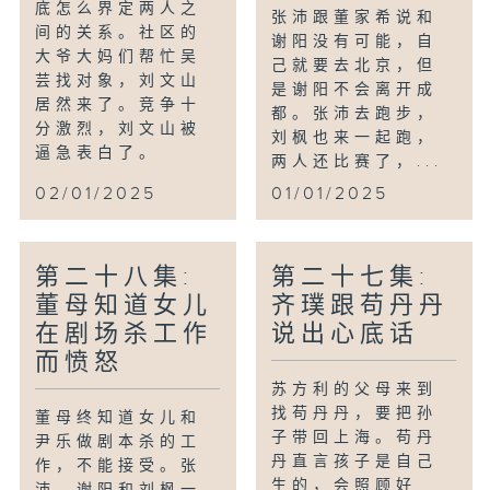
底怎么界定两人之
张沛跟董家希说和
间的关系。社区的
谢阳没有可能，自
大爷大妈们帮忙吴
己就要去北京，但
芸找对象，刘文山
是谢阳不会离开成
居然来了。竞争十
都。张沛去跑步，
分激烈，刘文山被
刘枫也来一起跑，
逼急表白了。
两人还比赛了，...
02/01/2025
01/01/2025
第二十八集:
第二十七集:
董母知道女儿
齐璞跟苟丹丹
在剧场杀工作
说出心底话
而愤怒
苏方利的父母来到
找苟丹丹，要把孙
董母终知道女儿和
子带回上海。苟丹
尹乐做剧本杀的工
丹直言孩子是自己
作，不能接受。张
生的，会照顾好
沛、谢阳和刘枫一