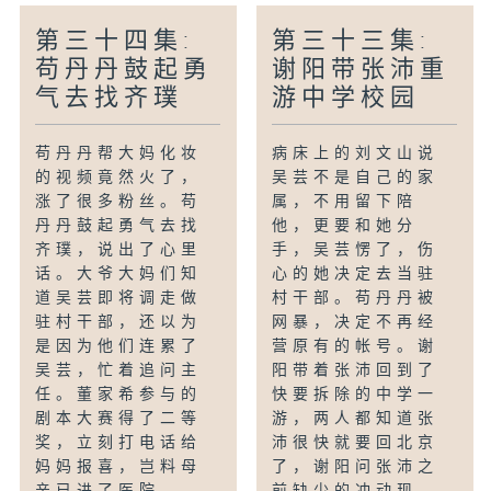
第三十四集:
第三十三集:
苟丹丹鼓起勇
谢阳带张沛重
气去找齐璞
游中学校园
苟丹丹帮大妈化妆
病床上的刘文山说
的视频竟然火了，
吴芸不是自己的家
涨了很多粉丝。苟
属，不用留下陪
丹丹鼓起勇气去找
他，更要和她分
齐璞，说出了心里
手，吴芸愣了，伤
话。大爷大妈们知
心的她决定去当驻
道吴芸即将调走做
村干部。苟丹丹被
驻村干部，还以为
网暴，决定不再经
是因为他们连累了
营原有的帐号。谢
吴芸，忙着追问主
阳带着张沛回到了
任。董家希参与的
快要拆除的中学一
剧本大赛得了二等
游，两人都知道张
奖，立刻打电话给
沛很快就要回北京
妈妈报喜，岂料母
了，谢阳问张沛之
亲已进了医院。
前缺少的冲动现...