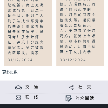
他。齐璞跟苟丹丹
起吃饭，席上充满
讲了自己心中的
比试气氛，经过一
话，丹丹的回覆令
轮舌战，谢刘二人
他很失落。谢阳带
终于达成公平竞争
着张沛去听音乐
的共识！董家希被
会，更带来了张沛
母亲困在家里，温
妈妈。张沛上台唱
习考注册会计师
歌，张沛妈妈听得
证，尹乐十分想念
很感动，后悔当初
董家希。吴芸被派
阻止了女儿去参...
去区帮扶，挨家...
31/12/2024
30/12/2024
更多集数 ...
交 通
社 交
联 络
公众回馈