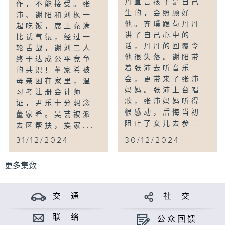
丹直言孩子是自己
作，不能接受。张
生的，会照顾好
沛、谢阳和刘枫一
他。齐璞跟苟丹丹
起吃饭，席上充满
讲了自己心中的
比试气氛，经过一
话，丹丹的回覆令
轮舌战，谢刘二人
他很失落。谢阳带
终于达成公平竞争
着张沛去听音乐
的共识！董家希被
会，更带来了张沛
母亲困在家里，温
妈妈。张沛上台唱
习考注册会计师
歌，张沛妈妈听得
证，尹乐十分想念
很感动，后悔当初
董家希。吴芸被派
阻止了女儿去参...
去区帮扶，挨家...
31/12/2024
30/12/2024
更多集数 ...
交 通
社 交
联 络
公众回馈