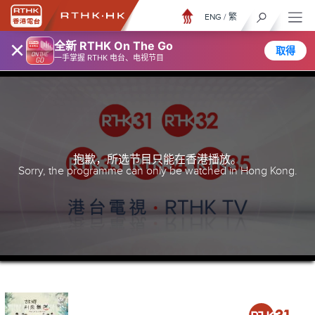
ENG
/
繁
×
全新 RTHK On The Go
取得
一手掌握 RTHK 电台、电视节目
抱歉，所选节目只能在香港播放。
Sorry, the programme can only be watched in Hong Kong.