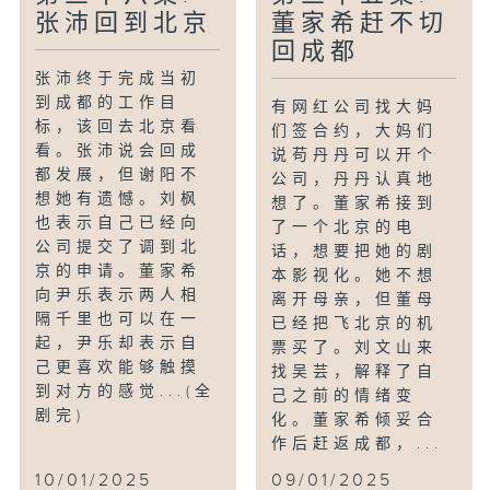
张沛回到北京
董家希赶不切
回成都
张沛终于完成当初
到成都的工作目
有网红公司找大妈
标，该回去北京看
们签合约，大妈们
看。张沛说会回成
说苟丹丹可以开个
都发展，但谢阳不
公司，丹丹认真地
想她有遗憾。刘枫
想了。董家希接到
也表示自己已经向
了一个北京的电
公司提交了调到北
话，想要把她的剧
京的申请。董家希
本影视化。她不想
向尹乐表示两人相
离开母亲，但董母
隔千里也可以在一
已经把飞北京的机
起，尹乐却表示自
票买了。刘文山来
己更喜欢能够触摸
找吴芸，解释了自
到对方的感觉...(全
己之前的情绪变
剧完)
化。董家希倾妥合
作后赶返成都，...
10/01/2025
09/01/2025