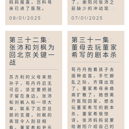
妈妈报喜，岂料母
了，谢阳问张沛之
亲已进了医院。
前缺少的冲动现...
08/01/2025
07/01/2025
第三十二集:
第三十一集:
张沛和刘枫为
董母去玩董家
回北京关键一
希写的剧本杀
战
苟丹丹抱着孩子去
接种疫苗，手忙脚
苏方利的父母来抢
乱之际，齐璞出现
孙子，苟丹丹忍无
了。董家希母亲癌
可忍，坚定要把孩
病扩散了，她想离
子留在身边。张沛
开医院回家，想去
和刘枫入标一项大
玩董家希写的剧本
单，联系了北京总
杀，董家希很惊
部的支援，刘枫的
讶。张沛妈妈说要
表现令人刮目相
给谢阳介绍自己的
看。董家希和尹乐