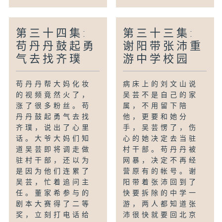
第三十四集:
第三十三集:
苟丹丹鼓起勇
谢阳带张沛重
气去找齐璞
游中学校园
苟丹丹帮大妈化妆
病床上的刘文山说
的视频竟然火了，
吴芸不是自己的家
涨了很多粉丝。苟
属，不用留下陪
丹丹鼓起勇气去找
他，更要和她分
齐璞，说出了心里
手，吴芸愣了，伤
话。大爷大妈们知
心的她决定去当驻
道吴芸即将调走做
村干部。苟丹丹被
驻村干部，还以为
网暴，决定不再经
是因为他们连累了
营原有的帐号。谢
吴芸，忙着追问主
阳带着张沛回到了
任。董家希参与的
快要拆除的中学一
剧本大赛得了二等
游，两人都知道张
奖，立刻打电话给
沛很快就要回北京