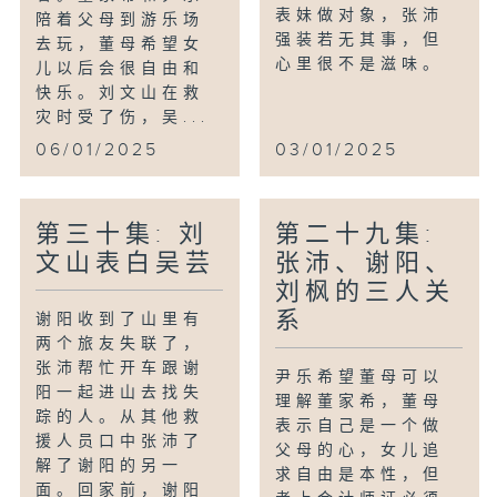
表妹做对象，张沛
陪着父母到游乐场
强装若无其事，但
去玩，董母希望女
心里很不是滋味。
儿以后会很自由和
快乐。刘文山在救
灾时受了伤，吴...
06/01/2025
03/01/2025
第三十集: 刘
第二十九集:
文山表白吴芸
张沛、谢阳、
刘枫的三人关
系
谢阳收到了山里有
两个旅友失联了，
张沛帮忙开车跟谢
尹乐希望董母可以
阳一起进山去找失
理解董家希，董母
踪的人。从其他救
表示自己是一个做
援人员口中张沛了
父母的心，女儿追
解了谢阳的另一
求自由是本性，但
面。回家前，谢阳