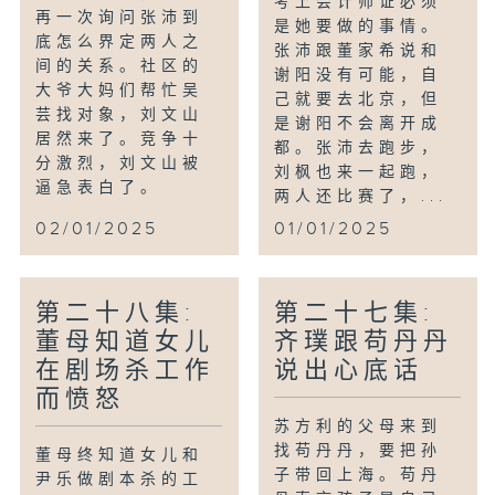
考上会计师证必须
再一次询问张沛到
是她要做的事情。
底怎么界定两人之
张沛跟董家希说和
间的关系。社区的
谢阳没有可能，自
大爷大妈们帮忙吴
己就要去北京，但
芸找对象，刘文山
是谢阳不会离开成
居然来了。竞争十
都。张沛去跑步，
分激烈，刘文山被
刘枫也来一起跑，
逼急表白了。
两人还比赛了，...
02/01/2025
01/01/2025
第二十八集:
第二十七集:
董母知道女儿
齐璞跟苟丹丹
在剧场杀工作
说出心底话
而愤怒
苏方利的父母来到
找苟丹丹，要把孙
董母终知道女儿和
子带回上海。苟丹
尹乐做剧本杀的工