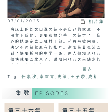
07/01/2025
相片集
病床上的刘文山说吴芸不是自己的家属，不
用留下陪他，更要和她分手，吴芸愣了，伤
心的她决定去当驻村干部。苟丹丹被网暴，
决定不再经营原有的帐号。谢阳带着张沛回
到了快要拆除的中学一游，两人都知道张沛
很快就要回北京了，谢阳问张沛之前缺少的
冲动现在有没有。
更多...
Tag:
任素汐
,
李雪琴
,
史策
,
王子璇
,
成都
集数
EPISODES
第三十六集:
第三十五集: