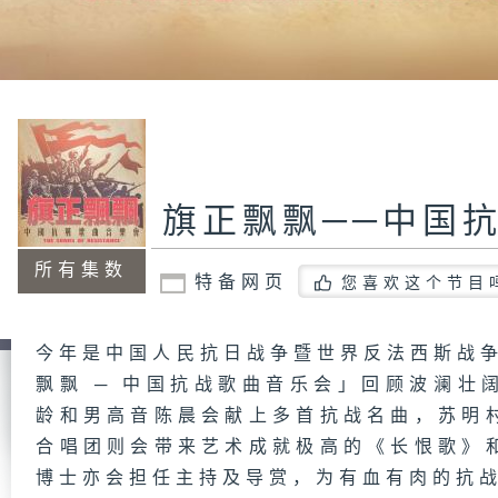
旗正飘飘──中国
所有集数
特备网页
您喜欢这个节目
今年是中国人民抗日战争暨世界反法西斯战争
飘飘 ─ 中国抗战歌曲音乐会」回顾波澜壮
龄和男高音陈晨会献上多首抗战名曲，苏明
合唱团则会带来艺术成就极高的《长恨歌》
博士亦会担任主持及导赏，为有血有肉的抗