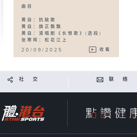
曲目
黄自：抗敌歌
黄自：旗正飘飘
黄自：清唱剧《长恨歌》(选段)
张寒晖：松花江上
...
20/09/2025
收看
社 交
联 络