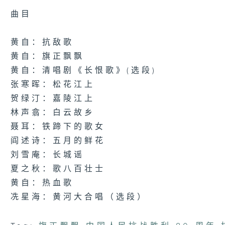
18
minutes,
曲目
6
seconds
Volume
90%
黄自：抗敌歌
黄自：旗正飘飘
黄自：清唱剧《长恨歌》(选段)
张寒晖：松花江上
贺绿汀：嘉陵江上
林声翕：白云故乡
聂耳：铁蹄下的歌女
阎述诗：五月的鲜花
刘雪庵：长城谣
夏之秋：歌八百壮士
黄自：热血歌
冼星海：黄河大合唱（选段）