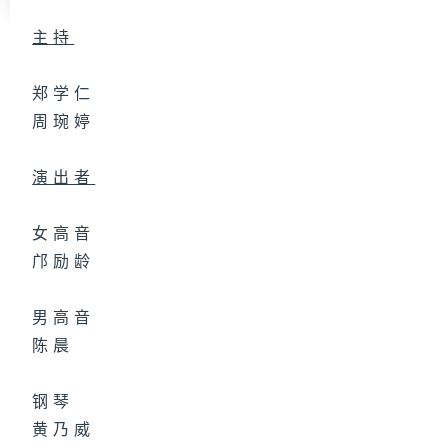
主持
郑学仁
周琬婷
演出者
女高音
邝励龄
男高音
陈晨
钢琴
黄乃威