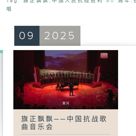
Tag:
旗正飘飘
,
中国人民抗战胜利 80 周年
,
唱
09
2025
旗正飘飘──中国抗战歌
曲音乐会