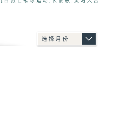
抗日救亡歌咏运动
,
长恨歌
,
黄河大合