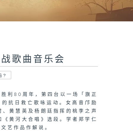
抗战歌曲音乐会
吗?
胜利80周年，第四台以一场「旗正
阔的抗日救亡歌咏运动。女高音邝励
村、黄慧英及杨朗廷指挥的桃李之声
和《黄河大合唱》选段。学者郑学仁
战文艺作品作解说。