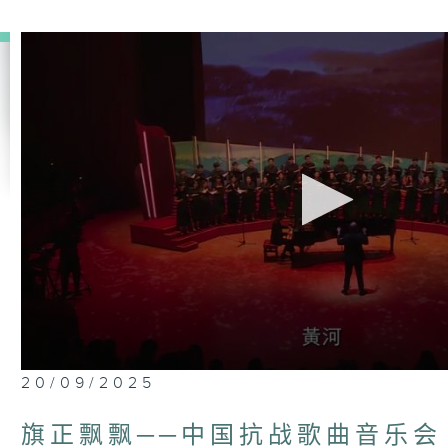
0
20/09/2025
seconds
of
1
旗正飘飘──中国抗战歌曲音乐会
hour,