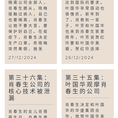
隔离公司全部人，
达到国际的要求。
肖春生跟从。晓梅
叶国华非常感动也
接触过病人，自己
很愧疚。新年到
也要隔离，肖春生
了，肖艳秋一家
让她不要大意，要
子、叶芳和叶国华
保护好自己。在疫
也来到肖春生家里
症下，肖春生决定
拜年，叶芳说贺红
生产口罩。佟晓梅
玲要和叶国华离
突然晕倒，她发...
婚，贺红玲选择...
27/12/2024
26/12/2024
第三十六集：
第三十五集：
肖春生公司的
叶国华观摩肖
核心技术被泄
春生的公司
漏
肖春生决定和叶国
华的华盛集团合
肖春生的女儿肖蓓
作，他带叶国华来
蓓生日，肖春生邀