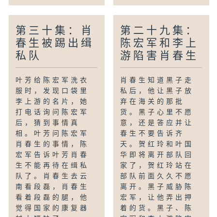
第三十集：肖
第二十九集：
春生被踢出缉
陈宏军和李上
私队
游陷害肖春生
叶芳给陈宏军洗衣
肖春生知道黑子走
服时，发现口袋里
私后，他让黑子放
李上游的名片，她
弃在海关的那批
打电话询问陈宏军
货。黑子心里不愿
后，猜到事情真
意，还是答应并让
相。叶芳问陈宏军
春生不要告诉齐
肖春生的事情，陈
天。贺红玲和叶国
宏军告诉叶芳肖春
华即将离开部队回
生不能再待在缉私
家了，贺红玲站在
队了。肖春生去云
部队前面久久不愿
南看段磊，肖春生
离开。黑子威胁陈
看着段磊的腿，他
宏军，让他弄出押
觉得国家的康复器
着的货。黑子、陈