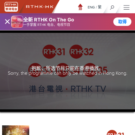
ENG
/
繁
×
全新 RTHK On The Go
取得
一手掌握 RTHK 电台、电视节目
抱歉，所选节目只能在香港播放。
Sorry, the programme can only be watched in Hong Kong.