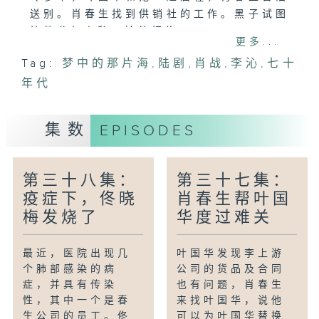
送别。肖春生找到供销社的工作。黑子试图
拉他参与走私，被他拒绝。
更多...
Tag:
梦中的那片海
,
陆剧
,
肖战
,
李沁
,
七十
年代
集数
EPISODES
第三十八集：
第三十七集：
疫症下，佟晓
肖春生帮叶国
梅发烧了
华度过难关
最近，医院出现几
叶国华发现李上游
个肺部感染的病
公司的货品及合同
症，并具有传染
也有问题，肖春生
性，其中一个是春
来找叶国华，说他
生公司的员工。佟
可以为叶国华替换