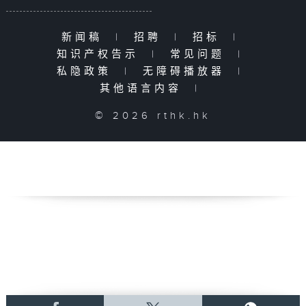
新闻稿
|
招聘
|
招标
|
知识产权告示
|
常见问题
|
私隐政策
|
无障碍播放器
|
其他语言内容
|
© 2026 rthk.hk