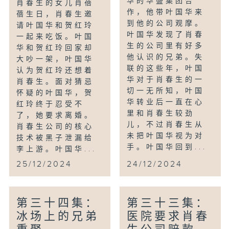
华的华盛集团合
肖春生的女儿肖蓓
作，他带叶国华来
蓓生日，肖春生邀
到他的公司观摩。
请叶国华和贺红玲
叶国华发现了肖春
一起来吃饭。叶国
生的公司里有好多
华和贺红玲回家却
他认识的兄弟。失
大吵一架，叶国华
联的这些年，叶国
认为贺红玲还想着
华对于肖春生的一
肖春生。面对猜忌
切一无所知，叶国
怀疑的叶国华，贺
华转业后一直在心
红玲终于忍受不
里和肖春生较劲
了，她要求离婚。
儿，不过肖春生从
肖春生公司的核心
未把叶国华视为对
技术被黑子泄漏给
手。叶国华回到...
李上游。叶国华...
25/12/2024
24/12/2024
第三十四集：
第三十三集：
冰场上的兄弟
医院要求肖春