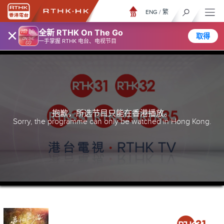
ENG
/
繁
×
全新 RTHK On The Go
取得
一手掌握 RTHK 电台、电视节目
抱歉，所选节目只能在香港播放。
Sorry, the programme can only be watched in Hong Kong.