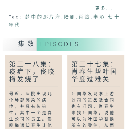
隔着距离，但心意相通。
更多...
Tag:
梦中的那片海
,
陆剧
,
肖战
,
李沁
,
七十
年代
集数
EPISODES
第三十八集：
第三十七集：
疫症下，佟晓
肖春生帮叶国
梅发烧了
华度过难关
最近，医院出现几
叶国华发现李上游
个肺部感染的病
公司的货品及合同
症，并具有传染
也有问题，肖春生
性，其中一个是春
来找叶国华，说他
生公司的员工。佟
可以为叶国华替换
晓梅通知春生让他
所有的零件，从而