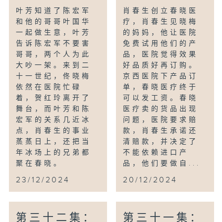
叶芳知道了陈宏军
肖春生创立春晓医
和他的哥哥叶国华
疗，肖春生见晓梅
一起做生意，叶芳
的妈妈，他让医院
告诉陈宏军不要害
免费试用他们的产
哥哥，两个人为此
品，医院觉得效果
大吵一架。来到二
好品质好再订购。
十一世纪，佟晓梅
京西医院下产品订
依然在医院忙碌
单，春晓医疗终于
着，贺红玲离开了
可以发工资。春晓
舞台，而叶芳和陈
医疗卖的货品出现
宏军的关系几近冰
问题，医院要求赔
点，肖春生的事业
款，肖春生承诺还
蒸蒸日上，还把当
清赔款，并决定了
年冰场上的兄弟都
不能依赖进口产
聚在春晓。
品，他们要做自...
23/12/2024
20/12/2024
第三十二集：
第三十一集：