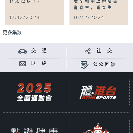
材太短缺了。
宏军和李上游陷害
肖春生，肖春生...
17/12/2024
16/12/2024
更多集数 ...
交 通
社 交
联 络
公众回馈