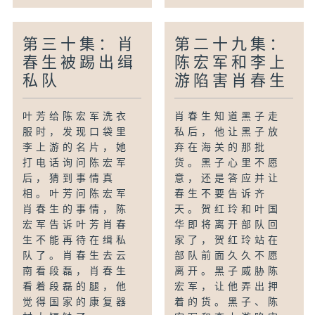
第三十集：肖
第二十九集：
春生被踢出缉
陈宏军和李上
私队
游陷害肖春生
叶芳给陈宏军洗衣
肖春生知道黑子走
服时，发现口袋里
私后，他让黑子放
李上游的名片，她
弃在海关的那批
打电话询问陈宏军
货。黑子心里不愿
后，猜到事情真
意，还是答应并让
相。叶芳问陈宏军
春生不要告诉齐
肖春生的事情，陈
天。贺红玲和叶国
宏军告诉叶芳肖春
华即将离开部队回
生不能再待在缉私
家了，贺红玲站在
队了。肖春生去云
部队前面久久不愿
南看段磊，肖春生
离开。黑子威胁陈
看着段磊的腿，他
宏军，让他弄出押
觉得国家的康复器
着的货。黑子、陈