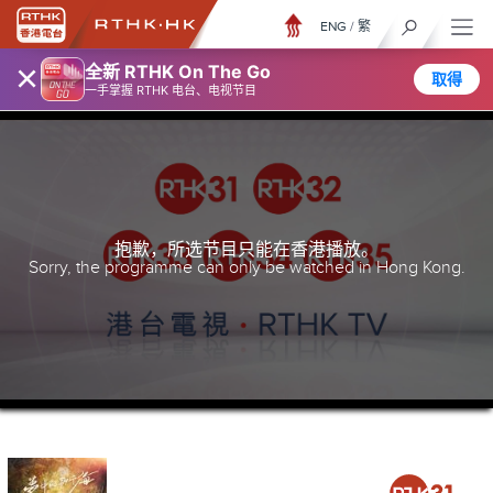
ENG
/
繁
×
全新 RTHK On The Go
取得
一手掌握 RTHK 电台、电视节目
抱歉，所选节目只能在香港播放。
Sorry, the programme can only be watched in Hong Kong.