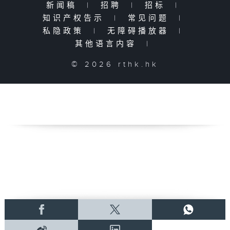
新闻稿
|
招聘
|
招标
|
知识产权告示
|
常见问题
|
私隐政策
|
无障碍播放器
|
其他语言内容
|
© 2026 rthk.hk