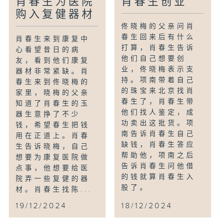
肖春生为医院
肖春生创业
购入复健器材
佟晓梅的父亲问肖
春生回来后有什么
肖春生来到康复中
打算，肖春生告诉
心看望昔日的病
他们自己想要创
友，看到他们康复
业，佟晓梅表示支
器材非常紧缺。肖
持。项南带着自己
春生来到佟晓梅的
的珠宝来北京找肖
家里，晓梅的父亲
春生了，肖春生带
知道了肖春生的玉
他们找人鉴定，成
器生意挣了不少
功卖出这批货。项
钱，希望春生把钱
南告诉肖春生自己
用在正道上。肖春
缺钱，肖春生答应
生告诉晓梅，自己
帮助他，项南之后
想要为康复医院做
告诉肖春生问他借
点事，他想要给医
的钱就算肖春生入
院弄一些复健的器
股了。
材。肖春生找陈...
19/12/2024
18/12/2024