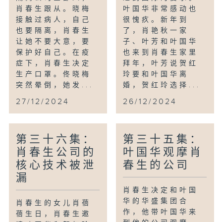
肖春生跟从。晓梅
叶国华非常感动也
接触过病人，自己
很愧疚。新年到
也要隔离，肖春生
了，肖艳秋一家
让她不要大意，要
子、叶芳和叶国华
保护好自己。在疫
也来到肖春生家里
症下，肖春生决定
拜年，叶芳说贺红
生产口罩。佟晓梅
玲要和叶国华离
突然晕倒，她发...
婚，贺红玲选择...
27/12/2024
26/12/2024
第三十六集：
第三十五集：
肖春生公司的
叶国华观摩肖
核心技术被泄
春生的公司
漏
肖春生决定和叶国
华的华盛集团合
肖春生的女儿肖蓓
作，他带叶国华来
蓓生日，肖春生邀