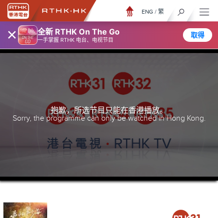
ENG
/
繁
×
全新 RTHK On The Go
取得
一手掌握 RTHK 电台、电视节目
抱歉，所选节目只能在香港播放。
Sorry, the programme can only be watched in Hong Kong.