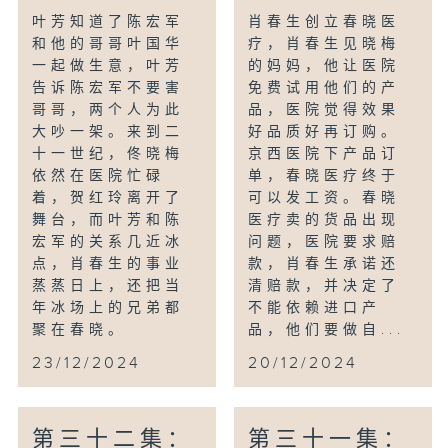
叶芳知道了陈宏军
肖春生创立春晓医
和他的哥哥叶国华
疗，肖春生见晓梅
一起做生意，叶芳
的妈妈，他让医院
告诉陈宏军不要害
免费试用他们的产
哥哥，两个人为此
品，医院觉得效果
大吵一架。来到二
好品质好再订购。
十一世纪，佟晓梅
京西医院下产品订
依然在医院忙碌
单，春晓医疗终于
着，贺红玲离开了
可以发工资。春晓
舞台，而叶芳和陈
医疗卖的货品出现
宏军的关系几近冰
问题，医院要求赔
点，肖春生的事业
款，肖春生承诺还
蒸蒸日上，还把当
清赔款，并决定了
年冰场上的兄弟都
不能依赖进口产
聚在春晓。
品，他们要做自...
23/12/2024
20/12/2024
第三十二集：
第三十一集：