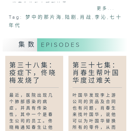
肖春生的路上踩到地雷。
更多...
Tag:
梦中的那片海
,
陆剧
,
肖战
,
李沁
,
七十
年代
集数
EPISODES
第三十八集：
第三十七集：
疫症下，佟晓
肖春生帮叶国
梅发烧了
华度过难关
最近，医院出现几
叶国华发现李上游
个肺部感染的病
公司的货品及合同
症，并具有传染
也有问题，肖春生
性，其中一个是春
来找叶国华，说他
生公司的员工。佟
可以为叶国华替换
晓梅通知春生让他
所有的零件，从而