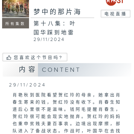
梦中的那片海
电视直播
第十八集：叶
所有集数
国华踩到地雷
29/11/2024
您喜欢这个节目吗?
内容
CONTENT
29/11/2024
肖艳秋到医院看望贺红玲的母亲，她拿出肖
春生寄来的钱，贺红玲没有收下。肖春生知
道后心里很不是滋味。钱阿毛提醒肖春生，
贺红玲很可能会现实地抛弃。贺红玲的妈妈
也重申贫贱夫妻百事哀。边境出现摩擦，部
队进入了备战状态。作战时，叶国华在去找