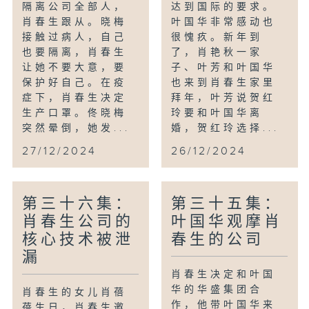
隔离公司全部人，
达到国际的要求。
肖春生跟从。晓梅
叶国华非常感动也
接触过病人，自己
很愧疚。新年到
也要隔离，肖春生
了，肖艳秋一家
让她不要大意，要
子、叶芳和叶国华
保护好自己。在疫
也来到肖春生家里
症下，肖春生决定
拜年，叶芳说贺红
生产口罩。佟晓梅
玲要和叶国华离
突然晕倒，她发...
婚，贺红玲选择...
27/12/2024
26/12/2024
第三十六集：
第三十五集：
肖春生公司的
叶国华观摩肖
核心技术被泄
春生的公司
漏
肖春生决定和叶国
华的华盛集团合
肖春生的女儿肖蓓
作，他带叶国华来
蓓生日，肖春生邀