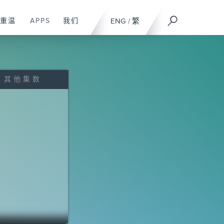
重温
APPS
我们
ENG
/
繁
其他集数