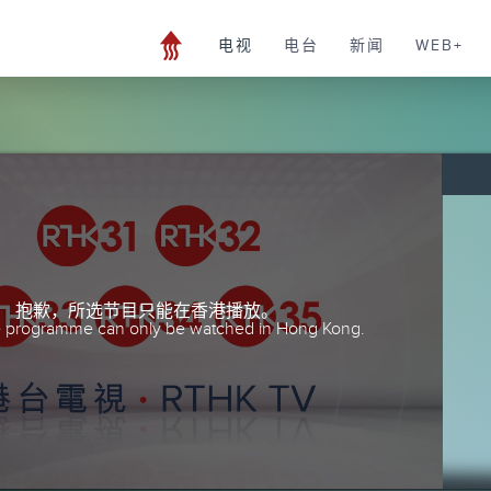
电视
电台
新闻
WEB+
抱歉，所选节目只能在香港播放。
he programme can only be watched in Hong Kong.