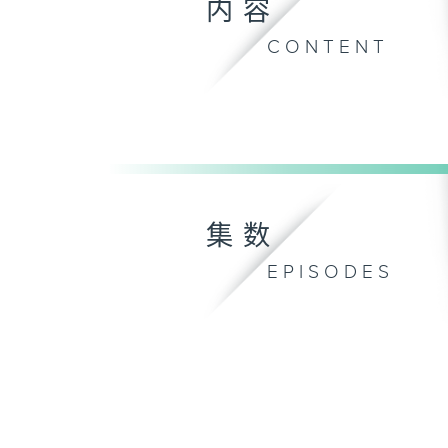
内容
CONTENT
集数
EPISODES