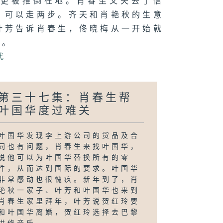
，更被推倒在地。肖春生又失去了信
，可以走两步。齐天和肖艳秋的生意
叶芳告诉肖春生，佟晓梅从一开始就
器。
代
第三十七集：肖春生帮
叶国华度过难关
叶国华发现李上游公司的货品及合
同也有问题，肖春生来找叶国华，
说他可以为叶国华替换所有的零
件，从而达到国际的要求。叶国华
非常感动也很愧疚。新年到了，肖
艳秋一家子、叶芳和叶国华也来到
肖春生家里拜年，叶芳说贺红玲要
和叶国华离婚，贺红玲选择去巴黎