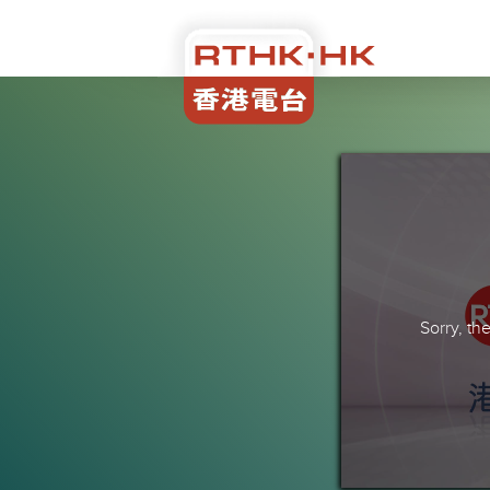
Sorry, t