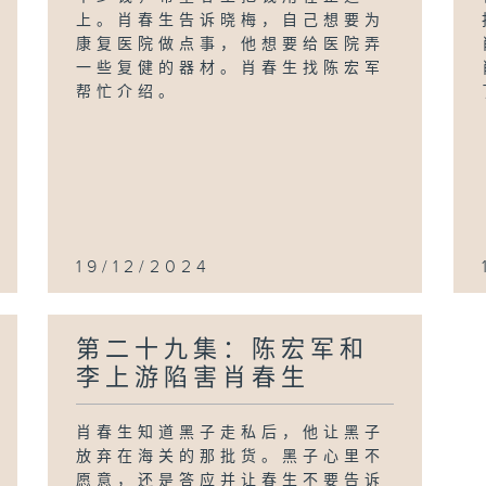
上。肖春生告诉晓梅，自己想要为
康复医院做点事，他想要给医院弄
一些复健的器材。肖春生找陈宏军
帮忙介绍。
19/12/2024
第二十九集：陈宏军和
李上游陷害肖春生
肖春生知道黑子走私后，他让黑子
放弃在海关的那批货。黑子心里不
愿意，还是答应并让春生不要告诉