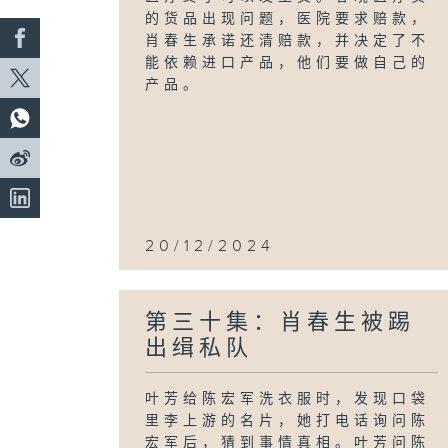
的货品出现问题，医院要求赔款，
肖春生承诺还清赔款，并决定了不
能依赖进口产品，他们要做自己的
产品。
20/12/2024
第三十集：肖春生被踢
出缉私队
叶芳给陈宏军洗衣服时，发现口袋
里李上游的名片，她打电话询问陈
宏军后，猜到事情真相。叶芳问陈