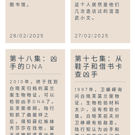
图书馆。
这个人居然是他们
几次造访过的混混
武小文。
28/02/2025
27/02/2025
第十八集：凶
第十七集：从
手的DNA
鞋子和借书卡
查凶手
2010年，终于找到
白晓芙归档的莫兰
1997年，卫嶥嵘询
案生物物证，可以
问白晓芙莫兰案物
检验凶手DNA了。
证，生物检验材料
反贪案收网。陆行
太少，没有检验价
知抓了曲振祥之
值。白晓芙前夫对
后，得知薛红姊妹
卫峥嵘有些敌意。
齐莎莎在找他，留
陆行知认为凶手和