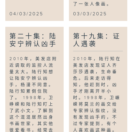
了一张人像画。
04/03/2025
03/03/2025
第二十集：陆
第十九集：证
安宁辨认凶手
人遇袭
2010年，美发店附
2010年，陆行知在
近调取的监控人流
美发店发现证人齐
量太大。陆行知想
莎莎遇袭，生命垂
让陆安宁辨认凶
危。后来走访得
手，杨漫不同意。
知，他赶到时，凶
陆行知累倒住院
手才刚离开半小
了。 1998年，卫
时。1998年，卫嶥
峥嵘和陆行知盯上
嵘将莫兰的画交给
了武小文，了解到
专家辨认指纹，没
这个混混居然出身
有发现凶手的，不
书画世家，其实他
过专家提到，有个
很爱看书，经常去
人喜欢画这种画。