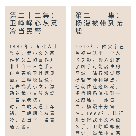
第二十二集：
第二十一集：
卫峥嵘心灰意
杨漫被带到废
冷当民警
墟
1998年，专业人士
2010年，陆安宁在
鉴定，武小文的画
监视中认出一个人
作和莫兰的画作并
的身影。警方划定
非出自一人之手。
了凶手可能居住的
白雪芙约卫峥嵘见
区域。陆行知觉察
面。卫峥嵘犹豫，
杨哲有种种疑点，
先去找武小文，激
他就住在这区域。
动的武小文放火烧
杨哲把杨漫带到一
了自家老院。同
处废墟，向她告
时，白晓芙遇上车
白，杨漫十分害
祸。卫峥嵘心灰意
怕。1998年，陆行
冷，去当了一名普
知觉得武小文不像
通民警。
凶手。卫峥嵘却很
笃定，逼武小文画