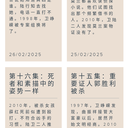
言说她知道真凶是
莫兰都喜欢读侦探
谁。陆行知去找
小说。他们试图找
她，电话一直打不
出那个频繁借书的
通。1998年，卫峥
人。2010年，卫陆
嵘被专案组换将
二人发现莫兰案物
了。
证没有了。
26/02/2025
25/02/2025
第十六集：死
第十五集：重
者和素描中的
要证人郭胜利
姿势一样
被杀
2010年，被杀女孩
1997年，卫峥嵘发
薛红死前似遭到殴
现，曲振祥接管大
打，不符合凶手的
富豪以后，居然开
习惯。陆卫二人推
始文明经商。2010