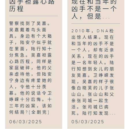
凶手袒露心路
现在和当年的
历程
凶手不是一个
人，但是...
警察找到了吴嘉。
吴嘉戴着鸟头面
2010年，DNA检
具。身边有个大箱
出惊人结果。现在
子，陆安宁似乎就
和当年的凶手不是
在里面，陆行知十
一个人，却有近亲
分焦急。吴嘉袒露
关系，现在的凶手
心路历程，同样是
是一名年轻人。陆
家庭破碎，他的父
行知想到女儿的朋
亲虐待他，但陆安
友吴嘉。卫峥嵘发
宁身边有疼爱她的
现，吴嘉的样子很
人，令他十分羡
像白晓芙的儿子张
慕。他的说话令卫
山山。张山山和父
峥嵘十分后悔。十
亲张司城一起生
三年的凶案，该如
活。张司城已病
何结局?[全剧完]
死。陆行知发现...
06/03/2025
05/03/2025