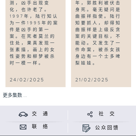
测，凶手出现变
年，郭胜利被伏击
化，也许老了。
身死。毫无疑问是
1997年，陆行知认
曲振祥指使。陆行
为一件1995年的案
知要抓人，却得知
件是凶手的第一
曲振祥是上级反贪
案。在死者莫兰的
案的关键目标，不
住处，果真发现一
能动。又发生了一
张素描，画上的女
件命案，被杀女孩
性姿势和柳梦被杀
身边有一个士多啤
时一模一样。
梨娃娃。
24/02/2025
21/02/2025
更多集数 ...
交 通
社 交
联 络
公众回馈