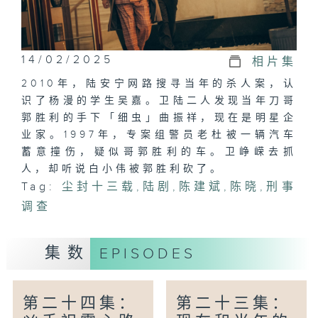
14/02/2025
相片集
2010年，陆安宁网路搜寻当年的杀人案，认
识了杨漫的学生吴嘉。卫陆二人发现当年刀哥
郭胜利的手下「细虫」曲振祥，现在是明星企
业家。1997年，专案组警员老杜被一辆汽车
蓄意撞伤，疑似哥郭胜利的车。卫峥嵘去抓
人，却听说白小伟被郭胜利砍了。
Tag:
尘封十三载
,
陆剧
,
陈建斌
,
陈晓
,
刑事
调查
集数
EPISODES
第二十四集：
第二十三集：