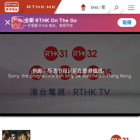
ENG
/
繁
×
全新 RTHK On The Go
取得
一手掌握 RTHK 电台、电视节目
抱歉，所选节目只能在香港播放。
Sorry, the programme can only be watched in Hong Kong.