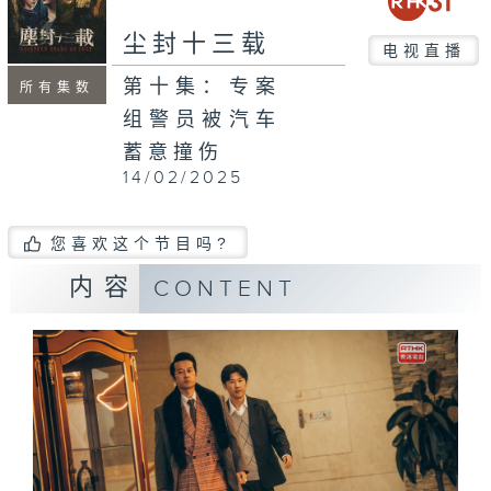
尘封十三载
电视直播
第十集：专案
所有集数
组警员被汽车
蓄意撞伤
14/02/2025
您喜欢这个节目吗?
内容
CONTENT