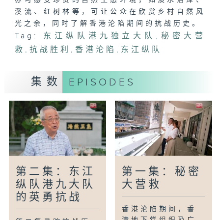
亦可感受珍贵的自然生态环境，如淡水沼泽、
溪流、红树林等，可让公众在欣赏乡村自然风
光之余，同时了解香港沦陷期间的抗战历史。
Tag:
东江纵队港九独立大队
,
秘密大营
救
,
抗战胜利
,
香港沦陷
,
东江纵队
集数
EPISODES
第二集：东江
第一集：秘密
纵队港九大队
大营救
的英勇抗战
香港沦陷期间，香