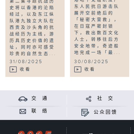
港地下党组织及广
第二集寻踪抗战历
东人民抗日游击队
史将以香港的沦陷
展开空前绝后的
经过，以及东江纵
「秘密大营救」，
队港九独立大队在
在日寇严密封锁
西贡及沙头角的抗
下，救出数百文化
战经历为主线，游
人士，转移往后方
历具历史价值的遗
安全地带，奇迹般
址，同时亦可感受
地完成一场「最...
珍贵的自然生态...
31/08/2025
30/08/2025
收看
收看
交 通
社 交
联 络
公众回馈