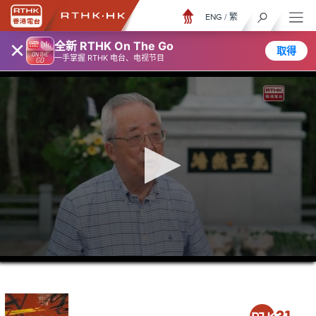
ENG
/
繁
×
全新 RTHK On The Go
取得
一手掌握 RTHK 电台、电视节目
0
seconds
of
26
minutes,
6