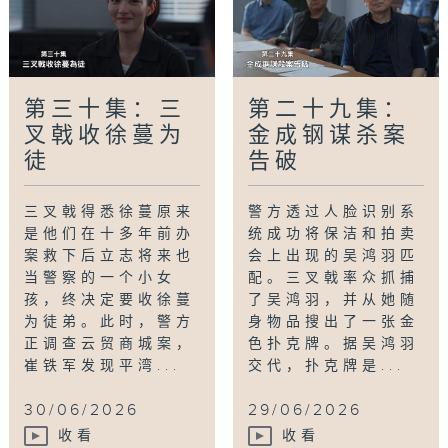
第三十集：三
第二十九集：
叉戟收徐蔓为
金成钢谋杀案
徒
告破
三叉戟得悉徐蔓原来
警方透过人脸识别系
是他们在十多年前办
统成功将保洁和拍卖
案救下后立志将来也
会上出现的吴鸿羽匹
当警察的一个小女
配。三叉戟率众抓捕
孩，终决定要收徐蔓
了吴鸿羽，并从她随
为徒弟。此时，警方
身物品搜出了一张金
正调查云贸商城案，
色扑克牌。据吴鸿羽
崔铁军发现平湾...
交代，扑克牌是...
30/06/2026
29/06/2026
收看
收看