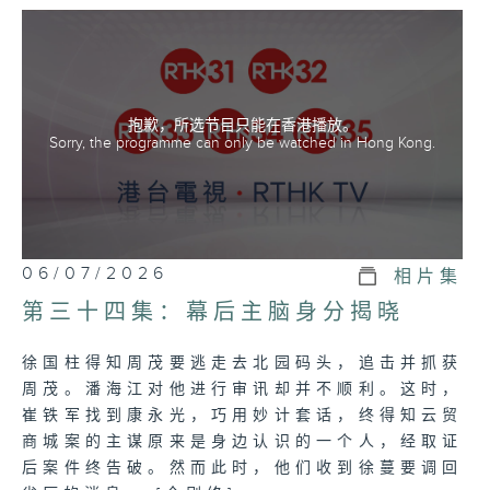
「三叉戟」迎难而上，突破重重阻力，誓要将
这个盘踞平安省多年的犯罪组织「青山会」连
根拔除。
(粤语及普通话双语播放)
抱歉，所选节目只能在香港播放。
Sorry, the programme can only be watched in Hong Kong.
06/07/2026
相片集
第三十四集：幕后主脑身分揭晓
徐国柱得知周茂要逃走去北园码头，追击并抓获
周茂。潘海江对他进行审讯却并不顺利。这时，
崔铁军找到康永光，巧用妙计套话，终得知云贸
商城案的主谋原来是身边认识的一个人，经取证
后案件终告破。然而此时，他们收到徐蔓要调回