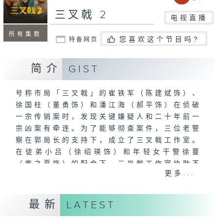
三叉戟 2
电视直播
所有集数
您喜欢这个节目吗?
特备网页
简介
GIST
号称市局「三叉戟」的崔铁军（陈建斌饰）、
徐国柱（董勇饰）和潘江海（郝平饰）在侦破
一宗传销案时，发现关键嫌疑人和二十年前一
宗凶案有牵连。为了能够彻查案件，三位老警
察在郭局长的支持下，成立了三叉戟工作室。
在徒弟小吕（徐绍瑛饰）和年轻女干警徐蔓
（李之夏饰）的配合下，三叉戟工作室协助不
更多...
同警队破获了多宗大案。然而随着深入调查，
「三叉戟」发现这一切都和一个叫做「青山
会」的犯罪集团有关，这个犯罪集团试图透过
最新
LATEST
「云贸币」这种虚拟货币垄断市场攫取利益。