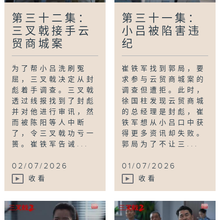
第三十二集：
第三十一集：
三叉戟接手云
小吕被陷害违
贸商城案
纪
为了帮小吕洗刷冤
崔铁军找到郭局，要
屈，三叉戟决定从封
求参与云贸商城案的
彪着手调查。三叉戟
调查但遭拒。此时，
透过线报找到了封彪
徐国柱发现云贸商城
并对他进行审讯，然
的总经理是封彪，崔
而被陈阳等人中断
铁军想从小吕口中获
了，令三叉戟功亏一
得更多资讯却失败。
篑。崔铁军告诫...
郭局为了不让三...
02/07/2026
01/07/2026
收看
收看