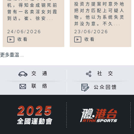
投资方提案时意外地
机，得知金成钢死前
把对方匹配上可疑人
曾有一名卖淫女刘霞
物，他以为系统失灵
到访。崔、徐安...
并没为意。不久...
24/06/2026
23/06/2026
收看
收看
更多重温 ...
交 通
社 交
联 络
公众回馈