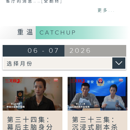
省厅的消息……[全剧终]
更多...
网上重温至 06/07/2027
Tag:
三叉戟2
,
刑警
,
陈建斌
,
董勇
,
郝平
重温
CATCHUP
06 - 07
2026
第三十四集：
第三十三集：
幕后主脑身分
沉浸式剧本杀