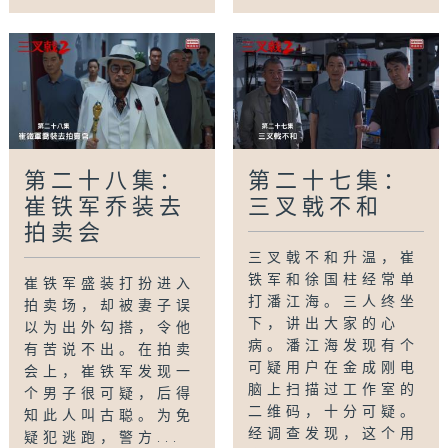
第二十八集：
第二十七集：
崔铁军乔装去
三叉戟不和
拍卖会
三叉戟不和升温，崔
铁军和徐国柱经常单
崔铁军盛装打扮进入
打潘江海。三人终坐
拍卖场，却被妻子误
下，讲出大家的心
以为出外勾搭，令他
病。潘江海发现有个
有苦说不出。在拍卖
可疑用户在金成刚电
会上，崔铁军发现一
脑上扫描过工作室的
个男子很可疑，后得
二维码，十分可疑。
知此人叫古聪。为免
经调查发现，这个用
疑犯逃跑，警方...