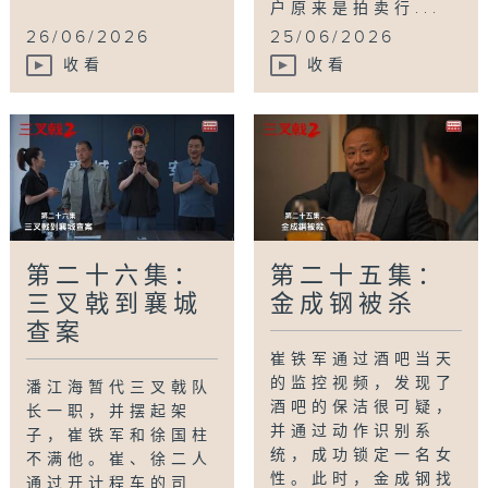
户原来是拍卖行...
26/06/2026
25/06/2026
收看
收看
第二十六集：
第二十五集：
三叉戟到襄城
金成钢被杀
查案
崔铁军通过酒吧当天
的监控视频，发现了
潘江海暂代三叉戟队
酒吧的保洁很可疑，
长一职，并摆起架
并通过动作识别系
子，崔铁军和徐国柱
统，成功锁定一名女
不满他。崔、徐二人
性。此时，金成钢找
通过开计程车的司