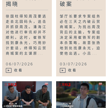
揭晓
破案
徐国柱得知周茂要逃
邹厅长要求专案组务
走去北园码头，追击
必在三天之内破云贸
并抓获周茂。潘海江
商城案。为找出周茂
对他进行审讯却并不
背后的主脑，专案组
顺利。这时，崔铁军
决定采用崔铁军的剧
找到康永光，巧用妙
本杀策略，故意张扬
计套话，终得知云贸
地到处找康永光，迫
商城案的主谋原...
使他出逃。小吕...
06/07/2026
03/07/2026
收看
收看