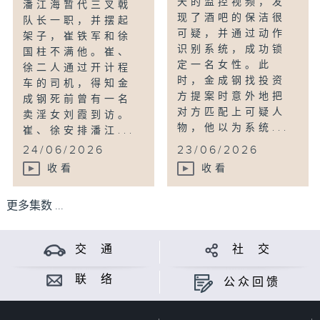
天的监控视频，发
潘江海暂代三叉戟
现了酒吧的保洁很
队长一职，并摆起
可疑，并通过动作
架子，崔铁军和徐
识别系统，成功锁
国柱不满他。崔、
定一名女性。此
徐二人通过开计程
时，金成钢找投资
车的司机，得知金
方提案时意外地把
成钢死前曾有一名
对方匹配上可疑人
卖淫女刘霞到访。
物，他以为系统...
崔、徐安排潘江...
24/06/2026
23/06/2026
收看
收看
更多集数 ...
交 通
社 交
联 络
公众回馈