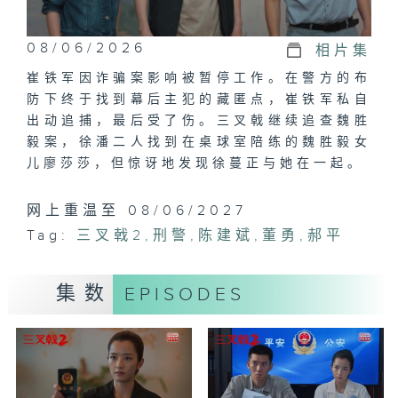
08/06/2026
相片集
崔铁军因诈骗案影响被暂停工作。在警方的布
防下终于找到幕后主犯的藏匿点，崔铁军私自
出动追捕，最后受了伤。三叉戟继续追查魏胜
毅案，徐潘二人找到在桌球室陪练的魏胜毅女
儿廖莎莎，但惊讶地发现徐蔓正与她在一起。
网上重温至 08/06/2027
Tag:
三叉戟2
,
刑警
,
陈建斌
,
董勇
,
郝平
集数
EPISODES