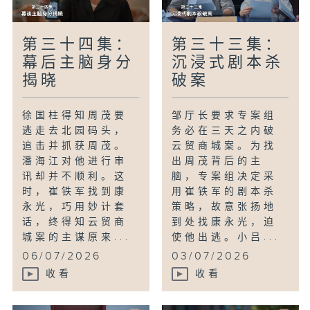
第三十四集：
第三十三集：
幕后主脑身分
沉浸式剧本杀
揭晓
破案
徐国柱得知周茂要
邹厅长要求专案组
逃走去北园码头，
务必在三天之内破
追击并抓获周茂。
云贸商城案。为找
潘海江对他进行审
出周茂背后的主
讯却并不顺利。这
脑，专案组决定采
时，崔铁军找到康
用崔铁军的剧本杀
永光，巧用妙计套
策略，故意张扬地
话，终得知云贸商
到处找康永光，迫
城案的主谋原来...
使他出逃。小吕...
06/07/2026
03/07/2026
收看
收看