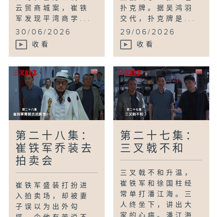
云贸商城案，崔铁
扑克牌。据吴鸿羽
军发现平湾商学...
交代，扑克牌是...
30/06/2026
29/06/2026
收看
收看
第二十八集：
第二十七集：
崔铁军乔装去
三叉戟不和
拍卖会
三叉戟不和升温，
崔铁军和徐国柱经
崔铁军盛装打扮进
常单打潘江海。三
入拍卖场，却被妻
人终坐下，讲出大
子误以为出外勾
家的心病。潘江海