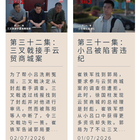
第三十二集：
第三十一集：
三叉戟接手云
小吕被陷害违
贸商城案
纪
为了帮小吕洗刷冤
崔铁军找到郭局，
屈，三叉戟决定从
要求参与云贸商城
封彪着手调查。三
案的调查但遭拒。
叉戟透过线报找到
此时，徐国柱发现
了封彪并对他进行
云贸商城的总经理
审讯，然而被陈阳
是封彪，崔铁军想
等人中断了，令三
从小吕口中获得更
叉戟功亏一篑。崔
多资讯却失败。郭
铁军告诫郭局要...
局为了不让三叉...
02/07/2026
01/07/2026