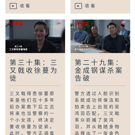
收看
收看
第三十集：三
第二十九集：
叉戟收徐蔓为
金成钢谋杀案
徒
告破
三叉戟得悉徐蔓原
警方透过人脸识别
来是他们在十多年
系统成功将保洁和
前办案救下后立志
拍卖会上出现的吴
将来也当警察的一
鸿羽匹配。三叉戟
个小女孩，终决定
率众抓捕了吴鸿
要收徐蔓为徒弟。
羽，并从她随身物
此时，警方正调查
品搜出了一张金色