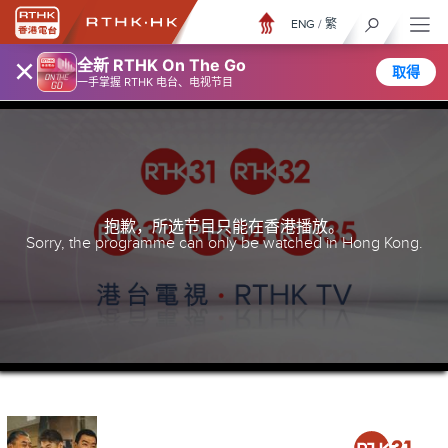
ENG
/
繁
×
全新 RTHK On The Go
取得
一手掌握 RTHK 电台、电视节目
抱歉，所选节目只能在香港播放。
Sorry, the programme can only be watched in Hong Kong.