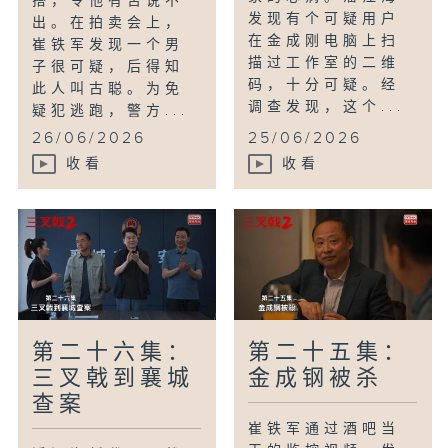
搭，令他有苦说不
发现有个可疑用户
出。在拍卖会上，
在金成刚电脑上扫
崔铁军发现一个男
描过工作室的二维
子很可疑，后得知
码，十分可疑。经
此人叫古聪。为免
调查发现，这个...
疑犯逃跑，警方...
26/06/2026
25/06/2026
收看
收看
第二十六集：
第二十五集：
三叉戟到襄城
金成钢被杀
查案
崔铁军通过酒吧当