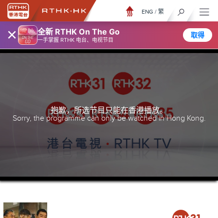
ENG
/
繁
×
全新 RTHK On The Go
取得
一手掌握 RTHK 电台、电视节目
抱歉，所选节目只能在香港播放。
Sorry, the programme can only be watched in Hong Kong.