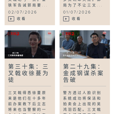
铁军告诫郭局要...
局为了不让三叉...
02/07/2026
01/07/2026
收看
收看
第三十集：三
第二十九集：
叉戟收徐蔓为
金成钢谋杀案
徒
告破
三叉戟得悉徐蔓原
警方透过人脸识别
来是他们在十多年
系统成功将保洁和
前办案救下后立志
拍卖会上出现的吴
将来也当警察的一
鸿羽匹配。三叉戟