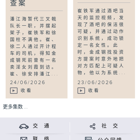
查案
崔铁军通过酒吧当
天的监控视频，发
潘江海暂代三叉戟
现了酒吧的保洁很
队长一职，并摆起
可疑，并通过动作
架子，崔铁军和徐
识别系统，成功锁
国柱不满他。崔、
定一名女性。此
徐二人通过开计程
时，金成钢找投资
车的司机，得知金
方提案时意外地把
成钢死前曾有一名
对方匹配上可疑人
卖淫女刘霞到访。
物，他以为系统...
崔、徐安排潘江...
24/06/2026
23/06/2026
收看
收看
更多集数 ...
交 通
社 交
联 络