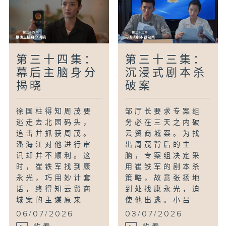
第三十四集：
第三十三集：
幕后主脑身分
沉浸式剧本杀
揭晓
破案
徐国柱得知周茂要
邹厅长要求专案组
逃走去北园码头，
务必在三天之内破
追击并抓获周茂。
云贸商城案。为找
潘海江对他进行审
出周茂背后的主
讯却并不顺利。这
脑，专案组决定采
时，崔铁军找到康
用崔铁军的剧本杀
永光，巧用妙计套
策略，故意张扬地
话，终得知云贸商
到处找康永光，迫
城案的主谋原来...
使他出逃。小吕...
06/07/2026
03/07/2026