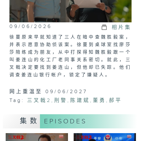
09/06/2026
相片集
徐蔓原来早就知道了三人在暗中查魏胜毅案，
并表示愿意协助侦该案。徐蔓到桌球室找廖莎
莎陪练成为朋友，从中打探得知魏胜毅跟一个
叫姜连山的化工厂老同事关系密切。就此，三
叉戟决定要找到姜连山，但他却已失踪。他们
调查姜连山银行帐户，锁定了嫌疑人。
网上重温至 09/06/2027
Tag:
三叉戟2
,
刑警
,
陈建斌
,
董勇
,
郝平
集数
EPISODES