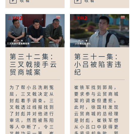
收看
收看
第三十二集：
第三十一集：
三叉戟接手云
小吕被陷害违
贸商城案
纪
为了帮小吕洗刷冤
崔铁军找到郭局，
屈，三叉戟决定从
要求参与云贸商城
封彪着手调查。三
案的调查但遭拒。
叉戟透过线报找到
此时，徐国柱发现
了封彪并对他进行
云贸商城的总经理
审讯，然而被陈阳
是封彪，崔铁军想
等人中断了，令三
从小吕口中获得更
叉戟功亏一篑。崔
多资讯却失败。郭