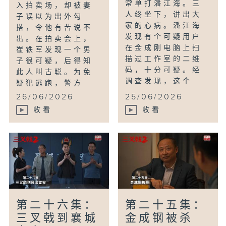
常单打潘江海。三
入拍卖场，却被妻
人终坐下，讲出大
子误以为出外勾
家的心病。潘江海
搭，令他有苦说不
发现有个可疑用户
出。在拍卖会上，
在金成刚电脑上扫
崔铁军发现一个男
描过工作室的二维
子很可疑，后得知
码，十分可疑。经
此人叫古聪。为免
调查发现，这个...
疑犯逃跑，警方...
26/06/2026
25/06/2026
收看
收看
第二十六集：
第二十五集：
三叉戟到襄城
金成钢被杀