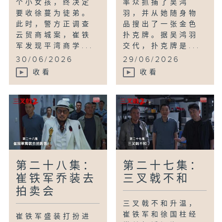
个小女孩，终决定
率众抓捕了吴鸿
要收徐蔓为徒弟。
羽，并从她随身物
此时，警方正调查
品搜出了一张金色
云贸商城案，崔铁
扑克牌。据吴鸿羽
军发现平湾商学...
交代，扑克牌是...
30/06/2026
29/06/2026
收看
收看
第二十八集：
第二十七集：
崔铁军乔装去
三叉戟不和
拍卖会
三叉戟不和升温，
崔铁军和徐国柱经
崔铁军盛装打扮进