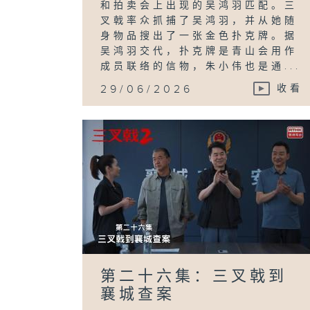
和拍卖会上出现的吴鸿羽匹配。三
叉戟率众抓捕了吴鸿羽，并从她随
身物品搜出了一张金色扑克牌。据
吴鸿羽交代，扑克牌是青山会用作
成员联络的信物，朱小伟也是通...
29/06/2026
收看
第二十六集：三叉戟到
襄城查案