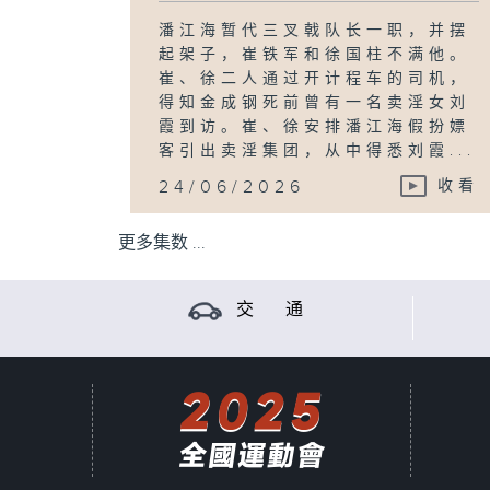
潘江海暂代三叉戟队长一职，并摆
起架子，崔铁军和徐国柱不满他。
崔、徐二人通过开计程车的司机，
得知金成钢死前曾有一名卖淫女刘
霞到访。崔、徐安排潘江海假扮嫖
客引出卖淫集团，从中得悉刘霞...
24/06/2026
收看
更多集数 ...
交 通