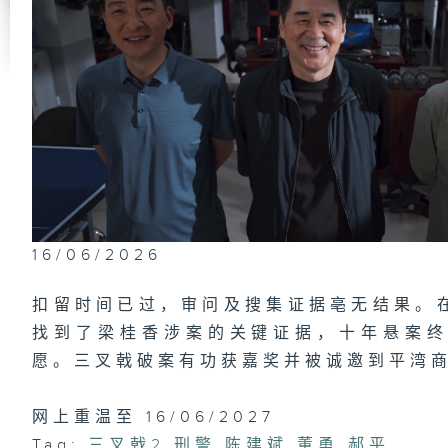
第
军
第
戟
16/06/2026
扣留时间已过，审问及搜集证据亳无结果。
第
戟
找到了梁桂香涉案的关键证据，十年悬案
愿。三叉戟破案有功获嘉奖并被诚邀到平湾
网上重温至 16/06/2027
第
钢
Tag:
三叉戟2
,
刑警
,
陈建斌
,
董勇
,
郝平