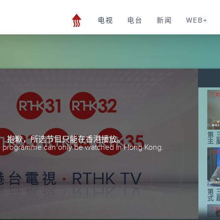
电视
电台
新闻
WEB+
第
抱歉，所选节目只能在香港播放。
主
he programme can only be watched in Hong Kong.
第
式