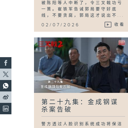
被陈阳等人中断了，令三叉戟功亏
一篑。崔铁军告诫郭局要守好底
线，不要贪腐，郭局这才说出不...
02/07/2026
收看
第二十九集：金成钢谋
杀案告破
警方透过人脸识别系统成功将保洁