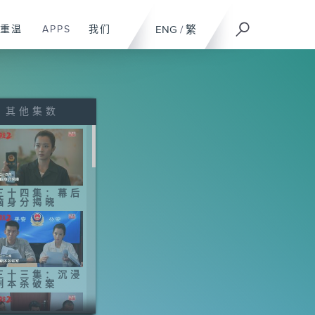
重温
APPS
我们
ENG
/
繁
其他集数
三十四集：幕后
脑身分揭晓
三十三集：沉浸
剧本杀破案