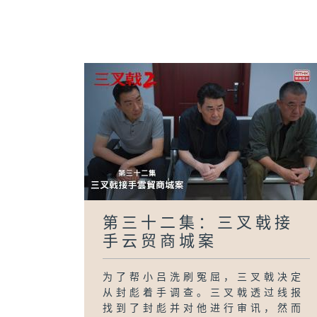
第三十二集：三叉戟接
手云贸商城案
为了帮小吕洗刷冤屈，三叉戟决定
从封彪着手调查。三叉戟透过线报
找到了封彪并对他进行审讯，然而