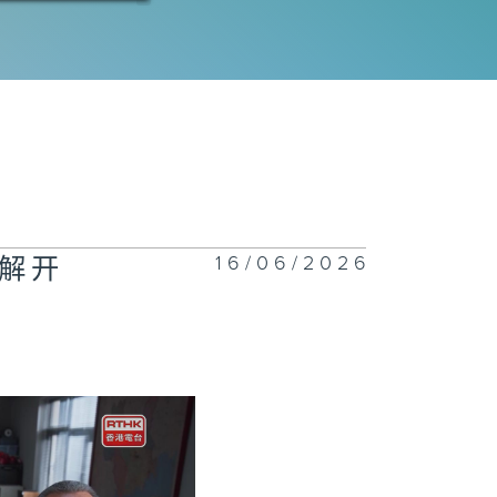
三十二集：三叉
接手云贸商城案
三十一集：小吕
陷害违纪
16/06/2026
解开
三十集：三叉戟
徐蔓为徒
二十九集：金成
谋杀案告破