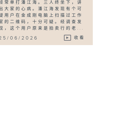
经常单打潘江海。三人终坐下，讲
出大家的心病。潘江海发现有个可
疑用户在金成刚电脑上扫描过工作
室的二维码，十分可疑。经调查发
现，这个用户原来是拍卖行的老...
25/06/2026
收看