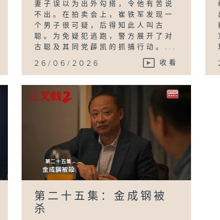
妻子误以为出外勾搭，令他有苦说
不出。在拍卖会上，崔铁军发现一
个男子很可疑，后得知此人叫古
聪。为免疑犯逃跑，警方展开了对
古聪及其同党薜凯的抓捕行动。...
26/06/2026
收看
第二十五集：金成钢被
杀