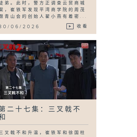
徒弟。此时，警方正调查云贸商城
案，崔铁军发现平湾商学院的周茂
跟青山会的创始人翟小燕有着密...
30/06/2026
收看
第二十七集：三叉戟不
和
三叉戟不和升温，崔铁军和徐国柱