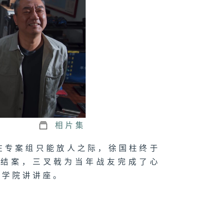
二十八集：崔铁
乔装去拍卖会
二十七集：三叉
不和
相片集
在专案组只能放人之际，徐国柱终于
二十六集：三叉
到襄城查案
终结案，三叉戟为当年战友完成了心
商学院讲讲座。
二十五集：金成
被杀