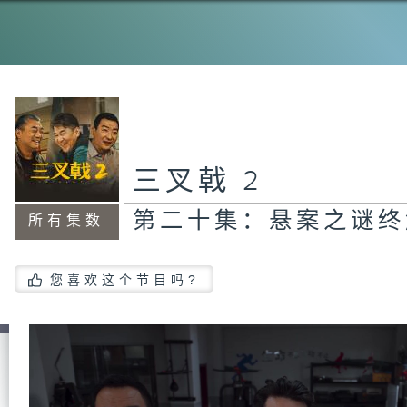
第
戟
第
被
三叉戟 2
第二十集：悬案之谜终
所有集数
第
收
您喜欢这个节目吗?
第
钢