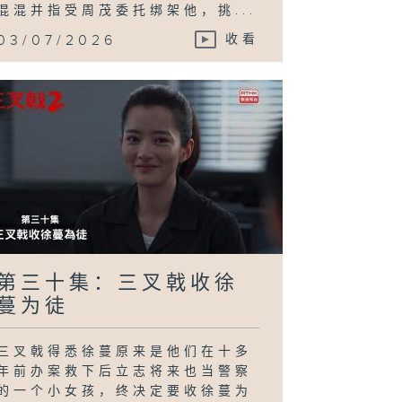
混混并指受周茂委托绑架他，挑...
03/07/2026
收看
第三十集：三叉戟收徐
蔓为徒
三叉戟得悉徐蔓原来是他们在十多
年前办案救下后立志将来也当警察
的一个小女孩，终决定要收徐蔓为