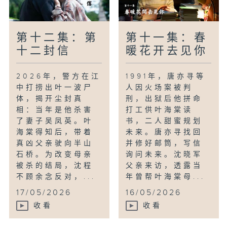
第十二集：第
第十一集：春
十二封信
暖花开去见你
2026年，警方在江
1991年，唐亦寻等
中打捞出叶一波尸
人因火场案被判
体，揭开尘封真
刑，出狱后他拼命
相：当年是他杀害
打工供叶海棠读
了妻子吴凤英。叶
书，二人甜蜜规划
海棠得知后，带着
未来。唐亦寻找回
真凶父亲驶向半山
并修好邮筒，写信
石桥。为改变母亲
询问未来。沈晓军
被杀的结局，沈程
父亲来访，透露当
不顾余念反对，...
年曾帮叶海棠母...
17/05/2026
16/05/2026
收看
收看