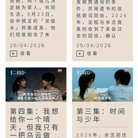
出她，两个孤儿决
发邮筒通信的条
定结为家人，共同
件，并用遗书的信
生活。9月23日，
纸尝试回信。2026
信中预言的「龙吸
年，沈程与余念竟
水」异象成真，他
真的收到了来自过
们彻底相信了未...
去的回信，确认...
26/04/2026
25/04/2026
收看
收看
第四集：我想
第三集：时间
给你一个晴
与少年
天，但我只有
一把乌云做...
2026年，余念前往