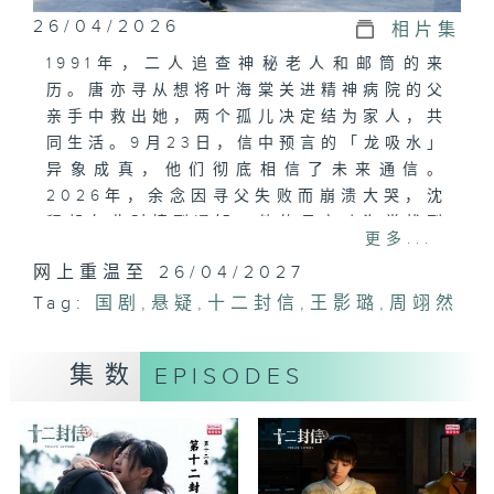
26/04/2026
相片集
1991年，二人追查神秘老人和邮筒的来
历。唐亦寻从想将叶海棠关进精神病院的父
亲手中救出她，两个孤儿决定结为家人，共
同生活。9月23日，信中预言的「龙吸水」
异象成真，他们彻底相信了未来通信。
2026年，余念因寻父失败而崩溃大哭，沈
程却在此时接到通知：他的母亲叶海棠找到
更多...
了。
网上重温至 26/04/2027
Tag:
国剧
,
悬疑
,
十二封信
,
王影璐
,
周翊然
集数
EPISODES