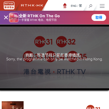
ENG
/
繁
×
全新 RTHK On The Go
取得
一手掌握 RTHK 电台、电视节目
抱歉，所选节目只能在香港播放。
Sorry, the programme can only be watched in Hong Kong.