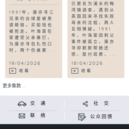
已更名为浦水的梅
湾镇调查，遇到从
1991年，唐亦寻三
英国回来寻找失踪
兄弟的台球屋被黑
母亲的沈程，两人
道砸毁，买船钱也
互相猜疑。1991
被抢走。叶海棠在
年，叶海棠因刺父
家遭受父亲暴打，
事件被孤立，唐亦
为唐亦寻包扎伤口
寻却默默帮她还
时，两个伤痕累...
债、垫付班费，...
19/04/2026
18/04/2026
收看
收看
更多集数 ...
交 通
社 交
联 络
公众回馈