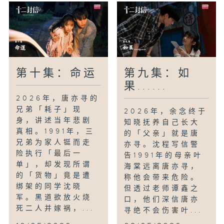
第十集：命运
第九集：如
果......
2026年，唐亦寻的
兄弟「耗子」现
2026年，余念终于
身，讲述当年悲剧
知晓抚养自己长大
真相。1991年，三
的「父亲」就是唐
兄弟为家人铤而走
亦寻。沈程写信警
险执行「最后一
告1991年的母亲叶
单」，却发现所谓
海棠远离唐亦寻，
的「货物」竟是遭
称他会带来危险。
绑架的同学沈晓
但透过老师谭鑫之
军。黑道欲放火烧
口，他们深信唐亦
死二人并嫁祸，...
寻绝不会伤害叶...