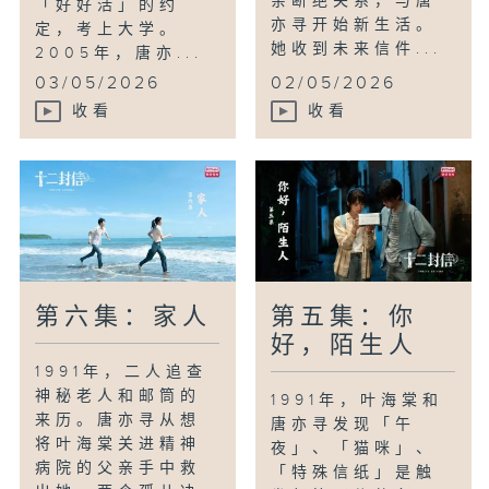
亲断绝关系，与唐
「好好活」的约
亦寻开始新生活。
定，考上大学。
她收到未来信件...
2005年，唐亦...
03/05/2026
02/05/2026
收看
收看
第六集：家人
第五集：你
好，陌生人
1991年，二人追查
神秘老人和邮筒的
1991年，叶海棠和
来历。唐亦寻从想
唐亦寻发现「午
将叶海棠关进精神
夜」、「猫咪」、
病院的父亲手中救
「特殊信纸」是触