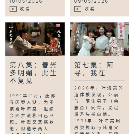
10/05/2026
09/05/2026
收看
收看
第八集：春光
第七集：阿
多明媚，此生
寻，我在
不复见
2026年，叶海棠的
遗体被发现，死前
1991年11月，唐亦
与一陌生男子（余
寻因案入狱，为不
志勇）同车，沈程
拖累叶海棠，拒绝
将矛头指向他。
会面并谎称自己已
1991年，叶海棠用
死。叶海棠悲痛欲
房契换取与赌鬼父
绝，但遵守两人