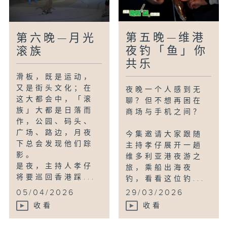
第五晚—维港
第六晚—月光
夜钓「鱼」你
滚族
共乐
滑板，既是运动，
又是街头文化；在
夜晚一个人感到无
这大都会中，「滚
聊？但不想再困在
族」大都是日落而
商场与手机之间？
作，公园、码头、
广场、路边，月夜
今集邀请大家跟随
下总会发现他们踪
主持孝仔展开一趟
影。
维多利亚港夜游之
是夜，主持人孝仔
旅，乘船出海夜
将要巡回香港踩...
钓，看看这位钓...
05/04/2026
29/03/2026
收看
收看