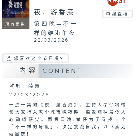
seconds
夜．游香港
电视直播
第四晚—不一
所有集数
样的维港午夜
22/03/2026
您喜欢这个节目吗?
内容
CONTENT
监制：薛慧
22/03/2026
一连十集的《夜．游香港》，主持人孝仔将带
领大家行入呢个城市嘅夜晚，搵返嗰种最令人
心动嘅感觉。而第四晚,孝仔为了寻找一个
「不一样的角度」，决定挑战自我，以飞索划
破黑夜！