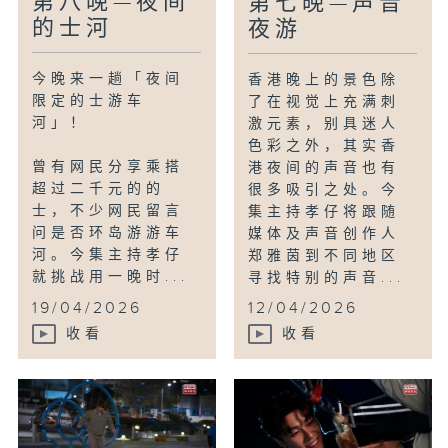
第八晚—夜间
第七晚—声音
的士河
夜游
今晚来一趟「夜间
香港晚上的景色除
限定的士游车
了在视觉上充满刺
河」！
激元素，别具迷人
色彩之外，其实香
曾有网民分享乘搭
港夜间的声音也有
超过二千元的的
很多吸引之处。今
士，不少网民留言
集主持孝仔将跟随
问是否环岛游游车
媒体及声音创作人
河。今集主持孝仔
郑雅茵到不同地区
就挑战用一晚时...
寻找特别的声音...
19/04/2026
12/04/2026
收看
收看