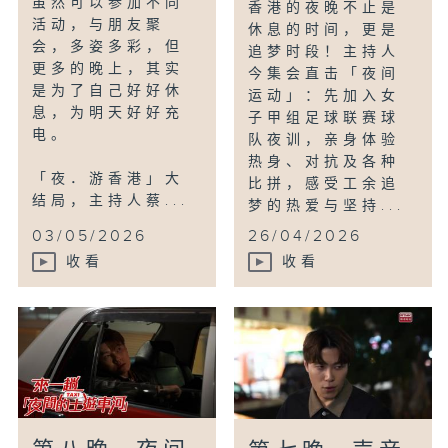
虽然可以参加不同
香港的夜晚不止是
活动，与朋友聚
休息的时间，更是
会，多姿多彩，但
追梦时段！主持人
更多的晚上，其实
今集会直击「夜间
是为了自己好好休
运动」：先加入女
息，为明天好好充
子甲组足球联赛球
电。
队夜训，亲身体验
热身、对抗及各种
「夜．游香港」大
比拼，感受工余追
结局，主持人蔡...
梦的热爱与坚持...
03/05/2026
26/04/2026
收看
收看