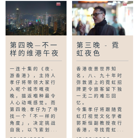
第四晚—不一
第三晚 - 霓
样的维港午夜
虹夜色
一连十集的《夜．
香港夜景世界知
游香港》，主持人
名，八、九十年时
孝仔将带领大家行
弥敦道上的霓虹招
入呢个城市嘅夜
牌更令旅客留下独
晚，搵返嗰种最令
一无二的难忘回
人心动嘅感觉。而
忆。
第四晚,孝仔为了寻
今集孝仔将跟随霓
找一个「不一样的
虹灯视觉文化学者
角度」，决定挑战
郭斯恒副教授夜行
自我，以飞索划...
香港，寻找霓虹...