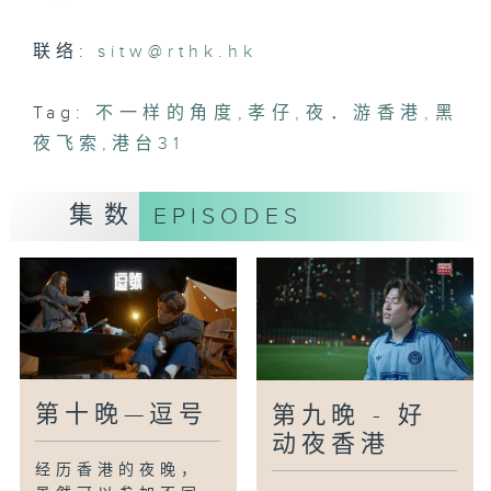
联络:
sitw@rthk.hk
Tag:
不一样的角度
,
孝仔
,
夜．游香港
,
黑
夜飞索
,
港台31
集数
EPISODES
第十晚—逗号
第九晚 - 好
动夜香港
经历香港的夜晚，