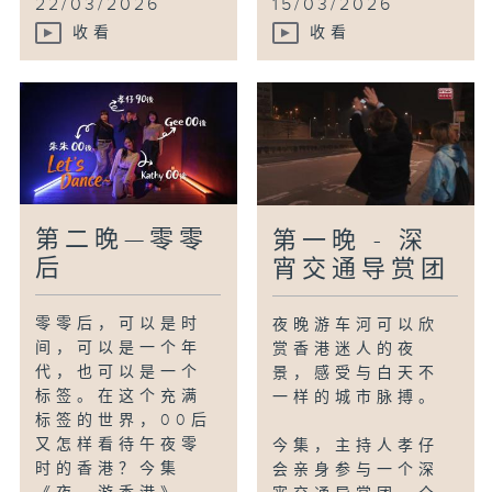
22/03/2026
15/03/2026
收看
收看
第二晚—零零
第一晚 - 深
后
宵交通导赏团
零零后，可以是时
夜晚游车河可以欣
间，可以是一个年
赏香港迷人的夜
代，也可以是一个
景，感受与白天不
标签。在这个充满
一样的城市脉搏。
标签的世界，00后
又怎样看待午夜零
今集，主持人孝仔
时的香港？今集
会亲身参与一个深