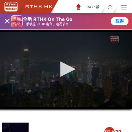
ENG
/
繁
×
全新 RTHK On The Go
取得
一手掌握 RTHK 电台、电视节目
0
seconds
of
23
minutes,
6