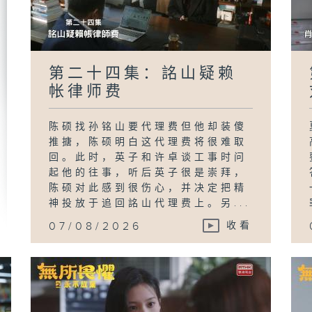
第二十四集：詺山疑赖
帐律师费
陈硕找孙铭山要代理费但他却装傻
推搪，陈硕明白这代理费将很难取
回。此时，英子和许卓谈工事时问
起他的往事，听后英子很是崇拜，
陈硕对此感到很伤心，并决定把精
神投放于追回詺山代理费上。另...
07/08/2026
收看