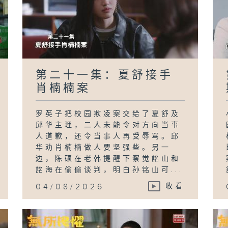
第二十一集：夏舒接手
肖楠楠案
罗英子把校园欺凌案交给了夏舒及
邱华主理，二人未能令对方向当事
人道歉，还令当事人再受辱骂。邱
华劝肖楠楠做人要坚强些。另一
边，陈硕在老韩提醒下察觉詺山和
詺海在偷偷谈判，明白孙铭山可...
04/08/2026
收看