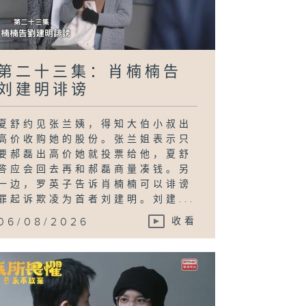
第二十三集：肖楠楠告
刘建明诽谤
夏舒约见张兰姨，得知大伯小叔出
高价收购她的股份。张兰姐表示只
要郝磊出高价她就投票给他，夏舒
答应会回去再和郝磊商量凑钱。另
一边，罗英子告诉肖楠楠可以诽谤
罪起诉欺凌为首者刘建明。刘建...
06/08/2026
收看