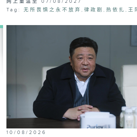
网上重温至 07/08/2027
Tag:
无所畏惧之永不放弃
,
律政剧
,
热依扎
,
王
10/08/2026