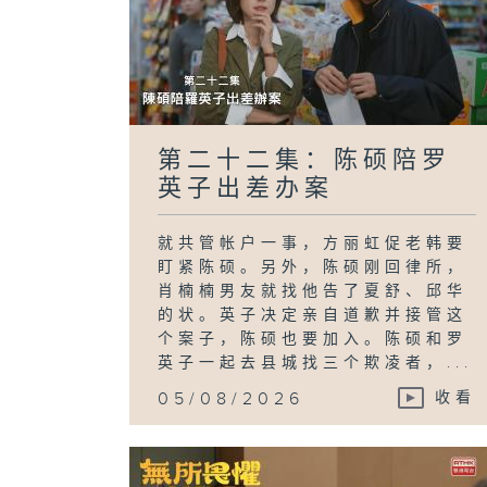
第二十二集：陈硕陪罗
英子出差办案
就共管帐户一事，方丽虹促老韩要
盯紧陈硕。另外，陈硕刚回律所，
肖楠楠男友就找他告了夏舒、邱华
的状。英子决定亲自道歉并接管这
个案子，陈硕也要加入。陈硕和罗
英子一起去县城找三个欺凌者，...
05/08/2026
收看