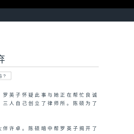
弃
吗?
，罗英子怀疑此事与她正在帮忙良诚
，三人自己创立了律师所。陈硕为了
。
伙伴许卓。陈硕暗中帮罗英子揭开了