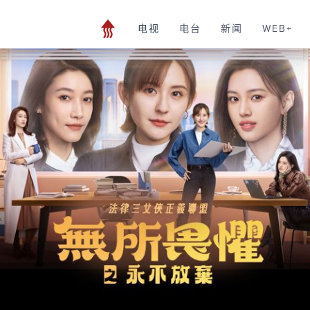
电视
电台
新闻
WEB+