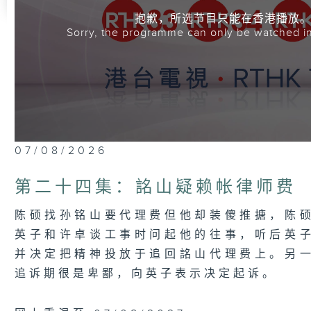
抱歉，所选节目只能在香港播放
Sorry, the programme can only be watched i
07/08/2026
第二十四集：詺山疑赖帐律师费
陈硕找孙铭山要代理费但他却装傻推搪，陈
英子和许卓谈工事时问起他的往事，听后英
并决定把精神投放于追回詺山代理费上。另
追诉期很是卑鄙，向英子表示决定起诉。