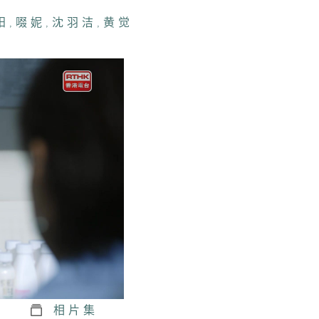
阳
,
啜妮
,
沈羽洁
,
黄觉
相片集