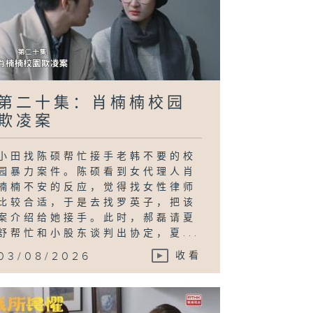
第二十集：肖楠楠校园
欺凌案
小田找陈硕帮忙接手老韩不要的校
园暴力案件。陈硕看到女代理人肖
楠楠不安的反应，觉得找女性律师
比较合适，于是去找罗英子，把该
案介绍给她接手。此时，郝磊请夏
舒帮忙和小股东谈判出协定，夏...
03/08/2026
收看